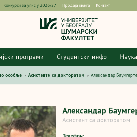
Конкурси за упис у 2026/27
Продаја књига
Контакт
ијски програми
Студентски инфо
Наук
но особље
Асистенти са докторатом
Александар Баумгерт
>
>
Александар Баумге
Асистент са докторатом
Телефон: