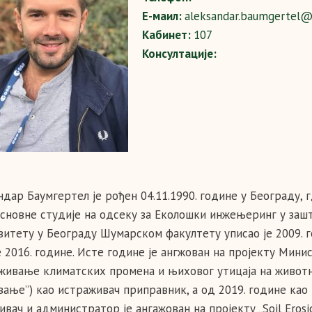
Е-маил:
aleksandar.baumgertel@s
Кабинет:
107
Консултације:
дар Баумгертел је рођен 04.11.1990. године у Београду, г
 Основне студије на одсеку за Еколошки инжењеринг у за
зитету у Београду Шумарском факултету уписао је 2009. г
 2016. године. Исте године је ангжован на пројекту Минис
живање климатских промена и њиховог утицаја на животну
вање”) као истраживач приправник, а од 2019. године као 
вач и администратор је ангажован на пројекту „Soil Erosion