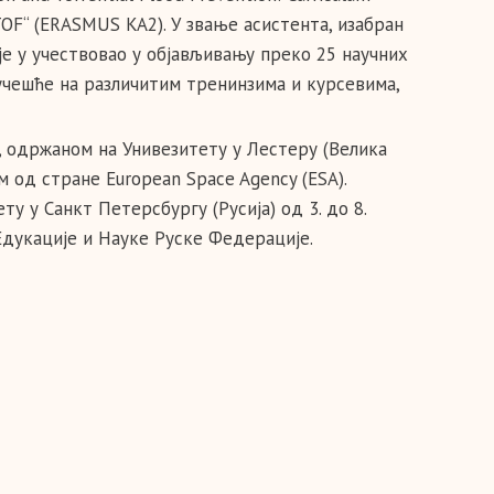
ETOF“ (ERASMUS KA2). У звање асистента, изабран
је у учествовао у објављивању преко 25 научних
 учешће на различитим тренинзима и курсевима,
8“, одржаном на Унивезитету у Лестеру (Велика
м од стране European Space Agency (ESA).
 у Санкт Петерсбургу (Русија) од 3. до 8.
Едукације и Науке Руске Федерације.