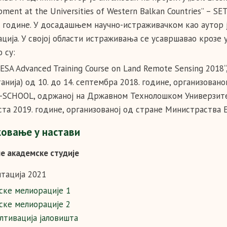
ment at the Universities of Western Balkan Countries” – S
1. године. У досадашњем научно-истраживачком као аутор 
ација. У својој области истраживања се усавршавао крозе
 су:
 ESA Advanced Training Course on Land Remote Sensing 201
анија) од 10. до 14. септембра 2018. године, организовано
-SCHOOL, одржаноj на Државном Технолошком Универзитету
ста 2019. године, организованоj од стране Министраства 
овање у настави
е академске студије
тација 2021
ке мелиорације 1
ке мелиорације 2
лтивација јаловишта