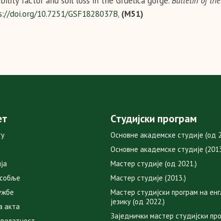
bility factor and soil loss in the Grdelica gorge.
Bulletin of the
s://doi.org/10.7251/GSF1828037B
.
(М51)
ет
Студијски програм
ту
Основне академске студије (од 2
Основне академске студије (2013
ја
Мастер студије (од 2021.)
особље
Мастер студије (2013.)
ужбе
Мастер студијски програм на ен
језику (од 2022.)
а акта
Заједнички мастер студијски пр
 делатност