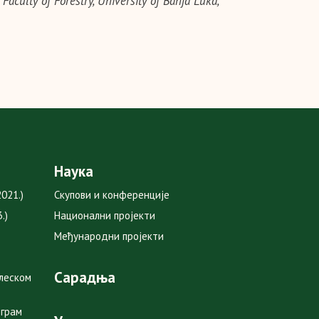
 Faculty of Forestry, University of Banja Luka,
Наука
021.)
Скупови и конференције
.)
Национални пројекти
Међународни пројекти
Сарадња
глеском
ограм