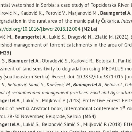
ential watershed in Serbia: a case study of Topciderska River.
rović N., Kadović K., Perović V., Marjanović M.,
Baumgertel A
egradation in the rural area of the municipality Čukarica.
Inter
://doi.org/10.1016/j.iswcr.2018.12.004
(М21а)
vić M.,
Baumgertel
A
., Lukić S., Dragović N., Zlatić M. (2021
rshed management of torrent catchments in the area of Grdeli
(М23)
 S.,
Baumgertel A
., Obradović S., Kadović R., Beloica J., Pantić
ssment of land sensitivity to degradation using MEDALUS mod
ey (southeastern Serbia).
iForest
.
doi: 10.3832/ifor3871-015 [o
 S., Belanović Simić S., Knežević M.,
Baumgertel A
., Beloica J., C
al of recommended management practices. Food and Agriculture 
gertel A
., Lukić S., Miljković P. (2018). Protective Forest Bel
st
blic of Serbia. Abstract book, International Conference 1
You
rol. 28-30 November, Belgrade, Serbia.
(М34)
gertel A
., Lukić S., Belanović Simić S., Miljković P. (2018). E