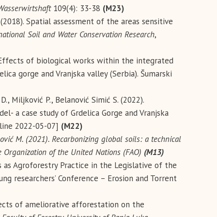
Wasserwirtshaft
109(4): 33-38
(М23)
. (2018). Spatial assessment of the areas sensitive
national Soil and Water Conservation Research
,
). Effects of biological works within the integrated
ca gorge and Vranjska valley (Serbia). Šumarski
 D., Miljković P., Belanović Simić S. (2022).
el- a case study of Grdelica Gorge and Vranjska
nline 2022-05-07]
(M22)
aković M. (2021). Recarbonizing global soils: a technical
Organization of the United Nations (FAO)
(M13)
ts as Agroforestry Practice in the Legislative of the
ng researchers’ Conference – Erosion and Torrent
ffects of ameliorative afforestation on the