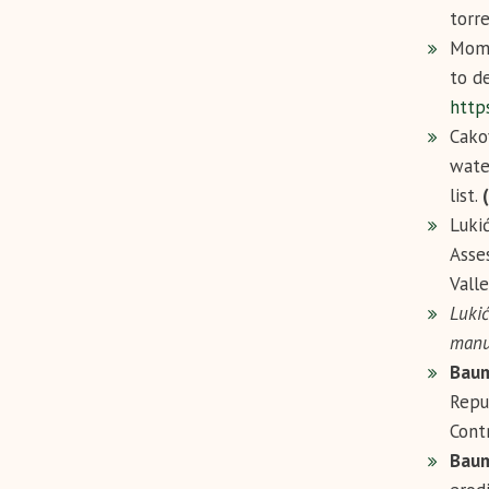
torr
Momi
to d
https
Cako
wate
list.
Lukić
Asse
Vall
Lukić
manu
Baum
Repu
Cont
Baum