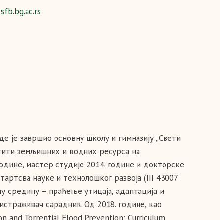
fb.bg.ac.rs
де је завршио основну школу и гимназију „Свети
штити земљишних и водних ресурса на
одине, мастер студије 2014. године и докторске
тартсва науке и технолошког развоја (III 43007
 средину – праћење утицаја, адаптација и
истраживач сарадник. Од 2018. године, као
 and Torrential Flood Prevention: Curriculum