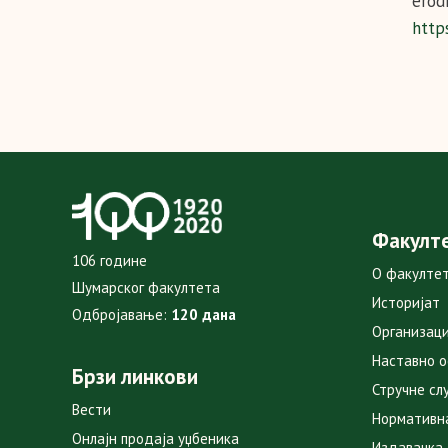
erodi
http
Факулт
106 године
О факулте
Шумарског факултета
Историјат
Одбројавање:
120 дана
Организаци
Наставно 
Брзи линкови
Стручне сл
Вести
Нормативн
Онлајн продаја уџбеника
Издавачка