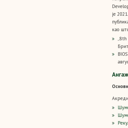
Develop
је 202
публик
као што
„8th
Брит
BIOS
авгу
Ангаж
Основн
Акреди
Шумс
Шумс
Реку