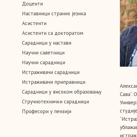
Доценти
Наставници страних језика
Асистенти
Асистенти са докторатом
Сарадници у настави
Научни саветници
Научни сарадници
Истраживачи сарадници
Истраживачи приправници
Алексан
Сарадници у високом образовању
Сава“.
Стручнотехнички сарадници
Универ
студије
Професори у пензији
“Истра
ублажа
истражи