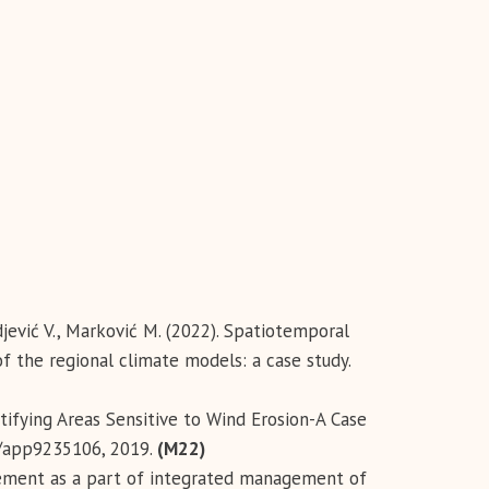
urdjević V., Marković M. (2022). Spatiotemporal
of the regional climate models: a case study.
entifying Areas Sensitive to Wind Erosion-A Case
/app9235106, 2019.
(М22)
nagement as a part of integrated management of