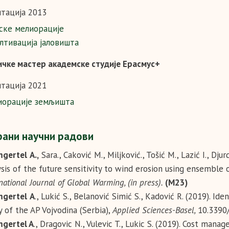
тација 2013
ке мелиорације
лтивација јаловишта
ичке мaстер академске студије Ерасмус+
тација 2021
иорације земљишта
ани научни радови
gertel
A
.,
Sara., Caković M., Miljković., Tošić M., Lazić I., Dj
ysis of the future sensitivity to wind erosion using ensemble 
national Journal of Global Warming, (in press).
(M23)
gertel
A
., Lukić S., Belanović Simić S., Kadović R. (2019). Id
y of the AP Vojvodina (Serbia),
Applied Sciences-Basel
,
10.3390
gertel A
., Dragovic N., Vulevic T., Lukic S. (2019). Cost ma