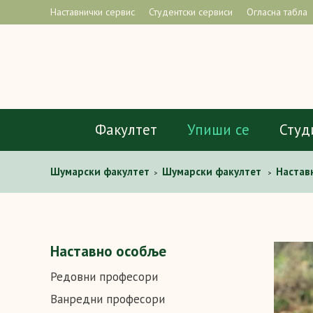
Наставнички сервис
Студентски сервиси
Огласна табла
Факултет
Упиши се
Студ
Шумарски факултет
Шумарски факултет
Настав
>
>
Наставно особље
Редовни професори
Ванредни професори