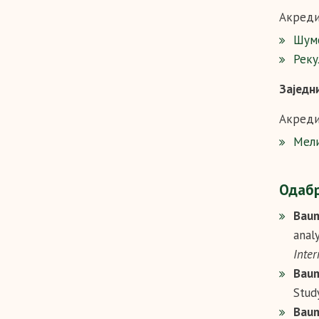
Акреди
Шумс
Реку
Заједн
Акреди
Мел
Одабр
Baum
anal
Inter
Baum
Stud
Baum