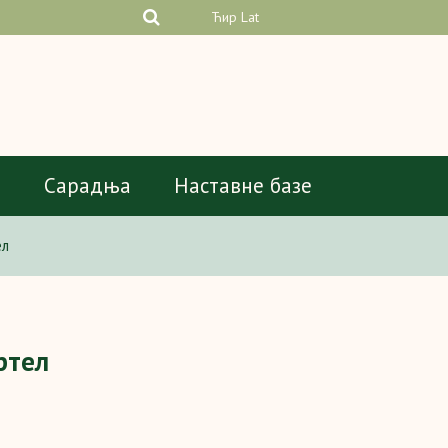
Ћир
Lat
а
Сарадња
Наставне базе
ел
ртел