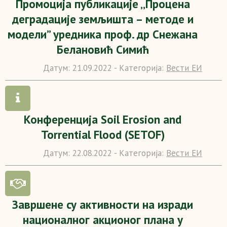
Промоција публикације ‚‚Процена
деградације земљишта – методе и
модели” уредника проф. др Снежана
Белановић Симић
Датум:
21.09.2022 -
Категорија:
Вести ЕИ
Конференција Soil Erosion and
Torrential Flood (SETOF)
Датум:
22.08.2022 -
Категорија:
Вести ЕИ
Завршене су активности на изради
националног акционог плана у