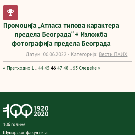
Промоција „Атласа типова карактера
предела Београда“ + Изложба
фотографија предела Београда
Датум:
06.06.2022 -
Категорија:
Вести ПАИХ
« Претходно
1
44
45
46
47
48
63
Следеће »
…
…
106 године
Шумарског факултета