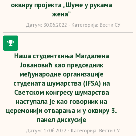
оквиру пројекта „Шуме у рукама
жена”
Датум:
30.06.2022 -
Категорија:
Вести СУ
Наша студенткиња Магдалена
Јовановић као председник
међународне организације
студената шумарства (IFSA) на
Светском конгресу шумарства
наступала је као говорник на
церемонији отварања и у оквиру 3.
панел дискусије
Датум:
17.06.2022 -
Категорија:
Вести СУ