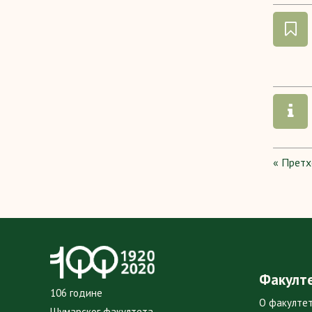
« Прет
Факулт
106 године
О факулте
Шумарског факултета