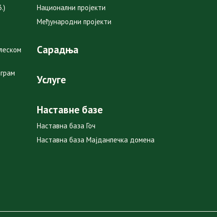
.)
Национални пројекти
Међународни пројекти
Сарадња
глеском
ограм
Услуге
Наставне базе
Наставна база Гоч
Наставна база Мајданпечка домена