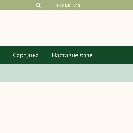
Ћир
Lat
Eng
а
Сарадња
Наставне базе