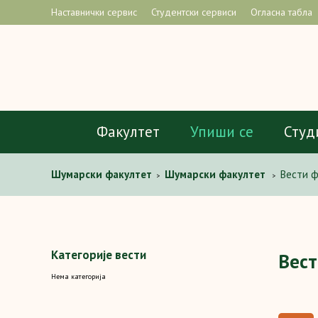
Наставнички сервис
Студентски сервиси
Огласна табла
Факултет
Упиши се
Студ
Шумaрски факултет
Шумарски факултет
Вести 
>
>
Категорије вести
Вест
Нема категорија