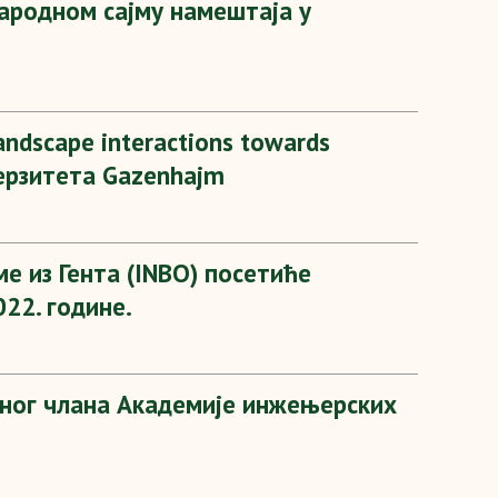
родном сајму намештаја у
dscape interactions towards
верзитета Gazenhajm
е из Гента (INBO) посетиће
22. године.
сног члана Академије инжењерских