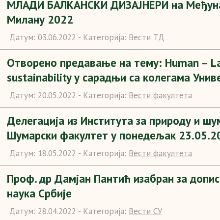
МЛАДИ БАЛКАНСКИ ДИЗАЈНЕРИ на Међуна
Милану 2022
Датум:
03.06.2022 -
Категорија:
Вести ТД
Отворено предавање на тему: Human – Lan
sustainability у сарадњи са колегама Уни
Датум:
20.05.2022 -
Категорија:
Вести факултета
Делегација из Института за природу и шум
Шумарски факултет у понедељак 23.05.20
Датум:
18.05.2022 -
Категорија:
Вести факултета
Проф. др Дамјан Пантић изабран за допи
наука Србије
Датум:
28.04.2022 -
Категорија:
Вести СУ