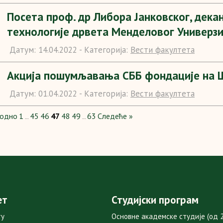
Посета проф. др Либора Јанковског, дека
технологије дрвета Менделовог Универзи
Датум:
14.04.2022 -
Категорија:
Вести факултета
Акција пошумљавања СББ фондације на Ш
Датум:
01.04.2022 -
Категорија:
Вести факултета
ходно
1
45
46
47
48
49
63
Следеће »
…
…
ет
Студијски програм
ту
Основне академске студије (од 2