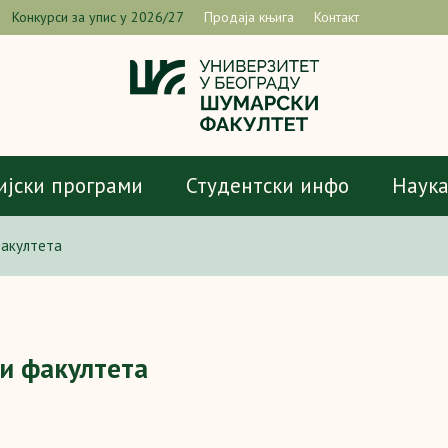
Конкурси за упис у 2026/27
Продаја књига
Контакт
ијски програми
Студентски инфо
Наук
факултета
и факултета