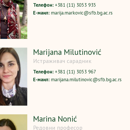
Телефон:
+381 (11) 3053 935
Е-маил:
marija.markovic@sfb.bg.ac.rs
Marijana Milutinović
Истраживач сарадник
Телефон:
+381 (11) 3053 967
Е-маил:
marijana.milutinovic@sfb.bg.ac.rs
Marina Nonić
Редовни професор