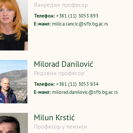
Ванредни професор
Телефон:
+381 (11) 3053 893
Е-маил:
milica.rancic@sfb.bg.ac.rs
Milorad Danilović
Редовни професор
Телефон:
+381 (11) 3053 834
Е-маил:
milorad.danilovic@sfb.bg.ac.rs
Milun Krstić
Професор у пензији