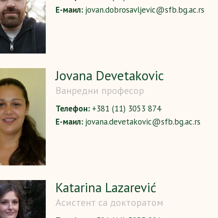
Е-маил:
jovan.dobrosavljevic@sfb.bg.ac.rs
Jovana Devetakovic
Ванредни професор
Телефон:
+381 (11) 3053 874
Е-маил:
jovana.devetakovic@sfb.bg.ac.rs
Katarina Lazarević
Асистент са докторатом