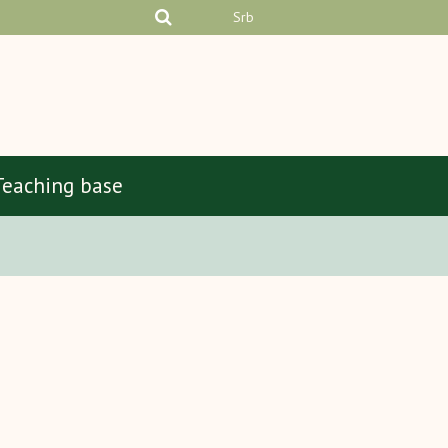
Srb
Teaching base