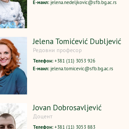
Е-маил:
jelena.nedeljkovic@sfb.bg.ac.rs
Jelena Tomićević Dubljević
Редовни професор
Телефон:
+381 (11) 3053 926
Е-маил:
jelena.tomicevic@sfb.bg.ac.rs
Jovan Dobrosavljević
Доцент
Телефон:
+381 (11) 3053 883