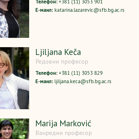
Телефон:
+381 (11) 3053 901
Е-маил:
katarina.lazarevic@sfb.bg.ac.rs
Ljiljana Keča
Редовни професор
Телефон:
+381 (11) 3053 829
Е-маил:
ljiljana.keca@sfb.bg.ac.rs
Marija Marković
Ванредни професор