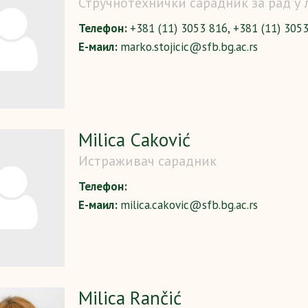
Стручнотехнички сарадник за рад у
Телефон:
+381 (11) 3053 816, +381 (11) 305
Е-маил:
marko.stojicic@sfb.bg.ac.rs
Milica Caković
Истраживач сарадник
Телефон:
Е-маил:
milica.cakovic@sfb.bg.ac.rs
Milica Rančić