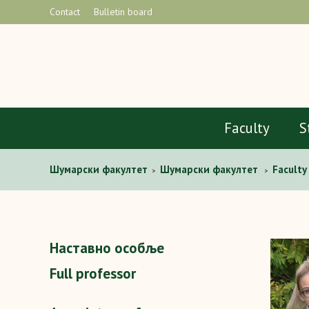
Contact
Bulletin board
Faculty
S
Шумaрски факултет
Шумарски факултет
Faculty
>
>
Наставно особље
Full professor