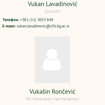
Vukan Lavadinović
Доцент
Телефон:
+381 (11) 3053 849
Е-маил:
vukan.lavadinovic@sfb.bg.ac.rs
Vukašin Rončević
Истраживач приправник