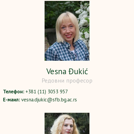
Vesna Đukić
Редовни професор
Телефон:
+381 (11) 3053 957
Е-маил:
vesna.djukic@sfb.bg.ac.rs