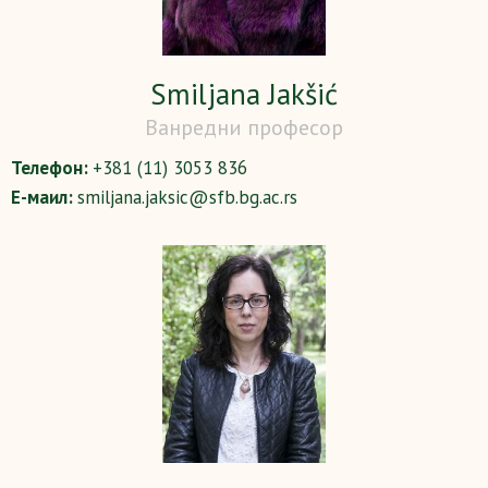
Smiljana Jakšić
Ванредни професор
Телефон:
+381 (11) 3053 836
Е-маил:
smiljana.jaksic@sfb.bg.ac.rs