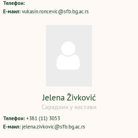
Телефон:
Е-маил:
vukasin.roncevic@sfb.bg.ac.rs
Јelena Živković
Сарадник у настави
Телефон:
+381 (11) 3053
Е-маил:
jelena.zivkovic@sfb.bg.ac.rs