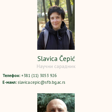
Slavica Čepić
Научни сарадник
Телефон:
+381 (11) 3053 926
Е-маил:
slavica.cepic@sfb.bg.ac.rs