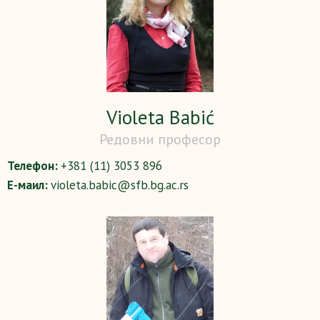
Violeta Babić
Редовни професор
Телефон:
+381 (11) 3053 896
Е-маил:
violeta.babic@sfb.bg.ac.rs