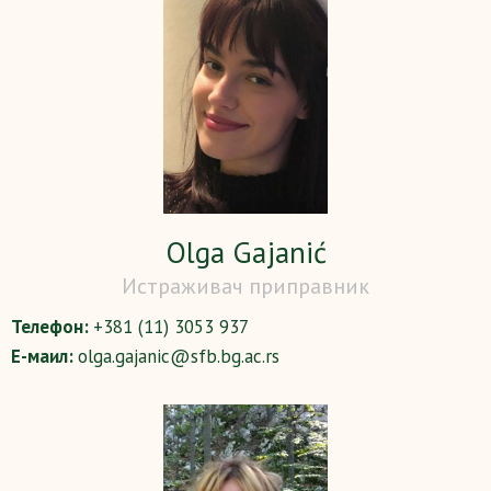
Olga Gajanić
Истраживач приправник
Телефон:
+381 (11) 3053 937
Е-маил:
olga.gajanic@sfb.bg.ac.rs