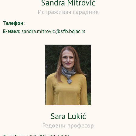
Sandra Mitrović
Истраживач сарадник
Телефон:
Е-маил:
sandra.mitrovic@sfb.bg.ac.rs
Sara Lukić
Редовни професор