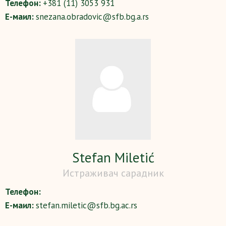
Телефон:
+381 (11) 3053 931
Е-маил:
snezana.obradovic@sfb.bg.a.rs
Stefan Miletić
Истраживач сарадник
Телефон:
Е-маил:
stefan.miletic@sfb.bg.ac.rs