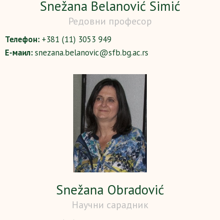
Snežana Belanović Simić
Редовни професор
Телефон:
+381 (11) 3053 949
Е-маил:
snezana.belanovic@sfb.bg.ac.rs
Snežana Obradović
Научни сарадник