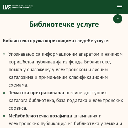
+
Библиотечке услуге
Библиотека пружа корисницима следеће услуге:
Упознавање са информационим апаратом и начином
коришћења публикација из фонда Библиотеке,
помоћ у сналажењу у електронском и лисним
каталозима и примењеним класификационим
схемама.
Тематска претраживања
он-лине доступних
каталога библиотека, база података и електронских
сервиса.
Међубиблиотечка позајмица
штампаних и
електронских публикација из библиотека у земљи и