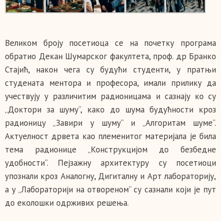
Великом броју посетиоца се на почетку програма
обратио Декан Шумарског факултета, проф. др Бранко
Стајић, након чега су будући студенти, у пратњи
студената ментора и професора, имали прилику да
учествују у различитим радионицама и сазнају ко су
„Доктори за шуму“, како до шума будућности кроз
радионицу „Завири у шуму“ и „Алгоритам шуме“.
Актуелност дрвета као племенитог материјала је била
тема радионице „Конструкцијом до безбедне
удобности“. Пејзажну архитектуру су посетиоци
упознали кроз Аналогну, Дигиталну и Арт лабораторију,
а у „Лабораторији на отвореном“ су сазнали који је пут
до еколошки одрживих решења.