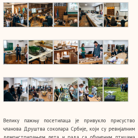
Велику пажњу посетилаца је привукло присуство
чланова Друштва соколара Србије, који су ревијалним
демонстрирањем лета и рада са обученим птицама