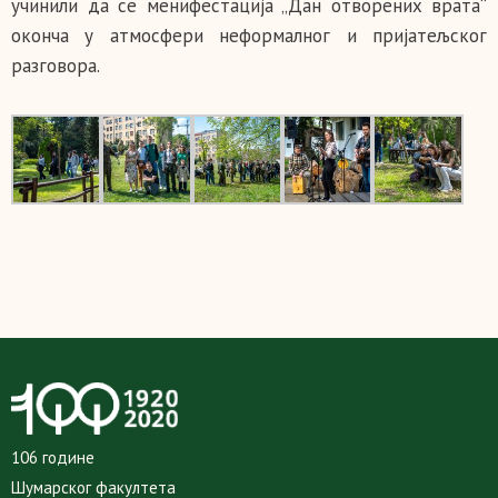
учинили да се менифестација „Дан отворених врата“
оконча у атмосфери неформалног и пријатељског
разговора.
106 године
Шумарског факултета