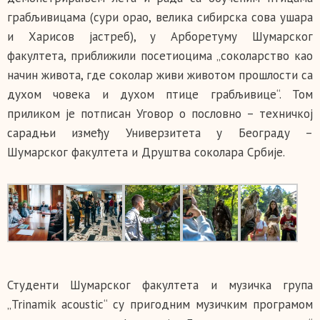
грабљивицама (сури орао, велика сибирска сова ушара
и Харисов јастреб), у Арборетуму Шумарског
факултета, приближили посетиоцима „соколарство као
начин живота, где соколар живи животом прошлости са
духом човека и духом птице грабљивице“. Том
приликом је потписан Уговор о пословно – техничкој
сарадњи између Универзитета у Београду –
Шумарског факултета и Друштва соколара Србије.
Студенти Шумарског факултета и музичка група
„Trinamik acoustic“ су пригодним музичким програмом