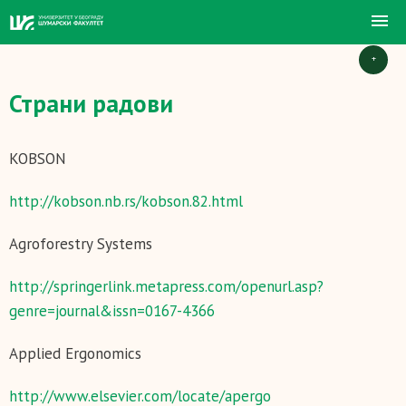
+
Страни радови
KOBSON
http://kobson.nb.rs/kobson.82.html
Agroforestry Systems
http://springerlink.metapress.com/openurl.asp?
genre=journal&issn=0167-4366
Applied Ergonomics
http://www.elsevier.com/locate/apergo