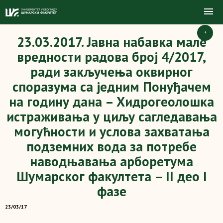
+
23.03.2017. Јавна набавка мале
вредности радова број 4/2017,
ради закључења оквирног
споразума са једним Понуђачем
на годину дана – Хидрогеолошка
истраживања у циљу сагледавања
могућности и услова захватања
подземних вода за потребе
наводњавања арборетума
Шумарског факултета – II део I
фазе
23/03/17