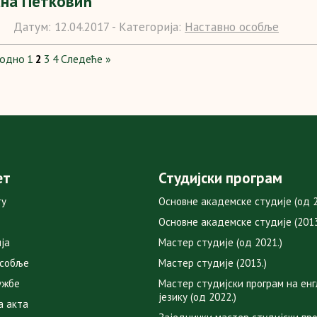
ана Петковић
Датум:
12.04.2017 -
Категорија:
Наставно особље
ходно
1
2
3
4
Следеће »
ет
Студијски програм
ту
Основне академске студије (од 2
Основне академске студије (2013
ја
Мастер студије (од 2021.)
особље
Мастер студије (2013.)
ужбе
Мастер студијски програм на ен
језику (од 2022.)
а акта