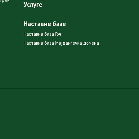
ограм
Услуге
Наставне базе
Наставна база Гоч
Наставна база Мајданпечка домена