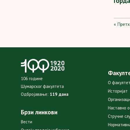
Горд
« Прет
Факулт
106 године
О факулте
Шумарског факултета
Историјат
Одбројавање:
119 дана
Организаци
Наставно 
Брзи линкови
Стручне сл
Вести
Нормативн