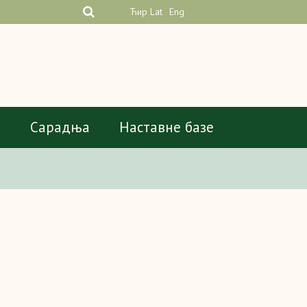
Ћир
Lat
Eng
а
Сарадња
Наставне базе