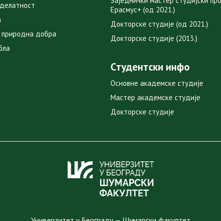
Заједнички мастер студијски пр
 делатност
Ерасмус+ (од 2021.)
а
Докторске студије (од 2021.)
 природна добра
Докторске студије (2013.)
бла
Студентски инфо
Основне академске студије
Мастер академске студије
Докторске студије
Универзитет у Београду — Шумарски факултет