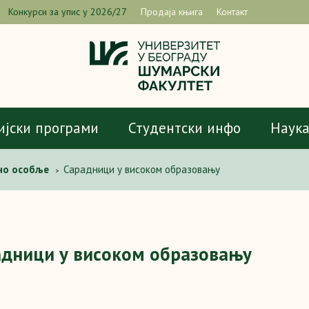
Конкурси за упис у 2026/27
Продаја књига
Контакт
ијски програми
Студентски инфо
Наук
но особље
Сарадници у високом образовању
>
адници у високом образовању