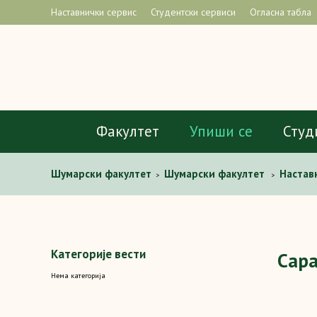
Наставнички сервис
Студентски сервиси
Огласна табла
Факултет
Упиши се
Студ
Шумaрски факултет
Шумарски факултет
Настав
>
>
Категорије вести
Сар
Нема категорија