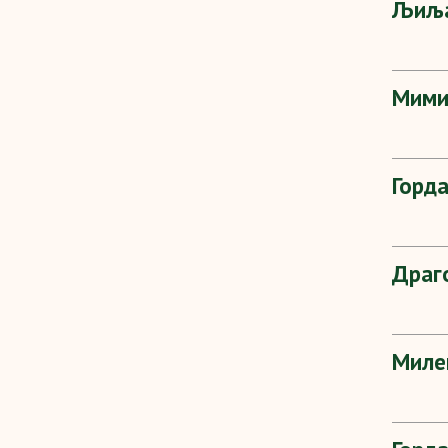
Љиља
Мими
Горд
Драг
Миле