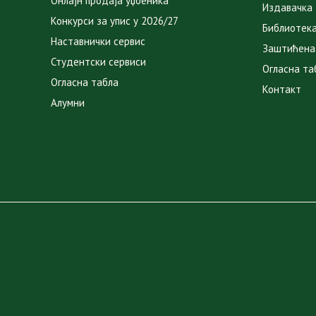
Онлајн продаја уџбеника
Издавачка
Конкурси за упис у 2026/27
Библиотек
Наставнички сервис
Заштићена
Студентски сервиси
Огласна та
Огласна табла
Контакт
Алумни