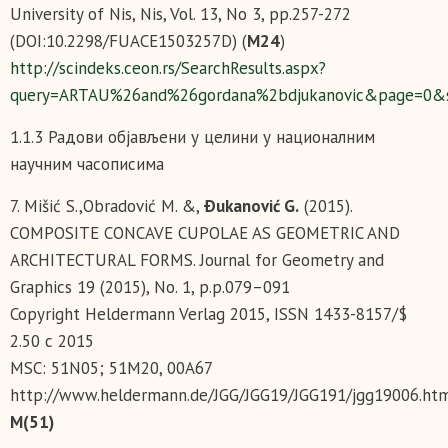
University of Nis, Nis, Vol. 13, No 3, pp.257-272
(DOI:10.2298/FUACE1503257D) (
М24
)
http://scindeks.ceon.rs/SearchResults.aspx?
query=ARTAU%26and%26gordana%2bdjukanovic&page=0&
1.1.3 Радови објављени у целини у националним
научним часописима
7. Mišić S.,Obradović M. &,
Ðukanović G.
(2015).
COMPOSITE CONCAVE CUPOLAE AS GEOMETRIC AND
ARCHITECTURAL FORMS. Journal for Geometry and
Graphics 19 (2015), No. 1, p.p.079–091
Copyright Heldermann Verlag 2015, ISSN 1433-8157/$
2.50 c 2015
MSC: 51N05; 51M20, 00A67
http://www.heldermann.de/JGG/JGG19/JGG191/jgg19006.ht
М(51)