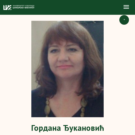
+
Гордана Ђукановић