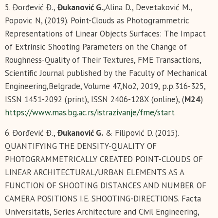
5. Đorđević Đ.,
Đukanović G.
,Alina D., Devetaković М.,
Popovic N, (2019). Point-Clouds as Photogrammetric
Representations of Linear Objects Surfaces: Тhe Impact
of Extrinsic Shooting Parameters on the Change of
Roughness-Quality of Their Textures, FME Transactions,
Scientific Journal published by the Faculty of Mechanical
Engineering,Belgrade, Volume 47,No2, 2019, p.p.316-325,
ISSN 1451-2092 (print), ISSN 2406-128X (online), (
М24
)
https://www.mas.bg.ac.rs/istrazivanje/fme/start
6. Đorđević Đ.,
Đukanović G.
& Filipović D. (2015).
QUANTIFYING THE DENSITY-QUALITY OF
PHOTOGRAMMETRICALLY CREATED POINT-CLOUDS OF
LINEAR ARCHITECTURAL/URBAN ELEMENTS AS A
FUNCTION OF SHOOTING DISTANCES AND NUMBER OF
CAMERA POSITIONS I.E. SHOOTING-DIRECTIONS. Facta
Universitatis, Series Architecture and Civil Engineering,