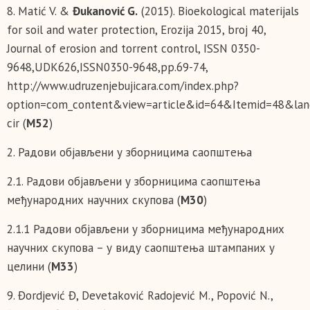
8. Matić V. &
Đukanović G.
(2015). Bioekological materijals
for soil and water protection, Erozija 2015, broj 40,
Journal of erosion and torrent control, ISSN 0350-
9648,UDK626,ISSN0350-9648,pp.69-74,
http://www.udruzenjebujicara.com/index.php?
option=com_content&view=article&id=64&Itemid=48&lan
cir (
М52
)
2. Радови објављени у зборницима саопштења
2.1. Радови објављени у зборницима саопштења
међународних научних скупова (
М30
)
2.1.1 Радови објављени у зборницима међународних
научних скупова – у виду саопштења штампаних у
целини (
М33
)
9. Đordjević Đ, Devetaković Radojević M., Popović N.,