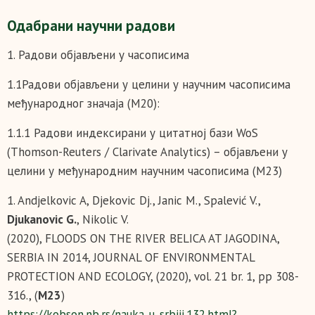
Одабрани научни радови
1. Радови објављени у часописима
1.1Радови објављени у целини у научним часописима
међународног значаја (М20):
1.1.1 Радови индексирани у цитатној бази WoS
(Thomson-Reuters / Clarivate Analytics) – објављени у
целини у међународним научним часописима (М23)
1. Andjelkovic A, Djekovic Dj., Janic M., Spalević V.,
Djukanovic G.
, Nikolic V.
(2020), FLOODS ON THE RIVER BELICA AT JAGODINA,
SERBIA IN 2014, JOURNAL OF ENVIRONMENTAL
PROTECTION AND ECOLOGY, (2020), vol. 21 br. 1, pp 308-
316., (
М23
)
https://kobson.nb.rs/nauka_u_srbiji.132.html?