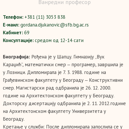
Ванредни професор
Телефон:
+381 (11) 3053 838
Е-маил:
gordana.djukanovic@sfb.bg.ac.rs
Кабинет:
69
Консултације:
средом од 12-14 сати
Биографија:
Рођена је у Шапцу. Гимназију „Вук
Караџић”, математички смер ‒ програмер, завршила је
у Лозници. Дипломирала је 7. 3. 1988. године на
Грађевинском факултету у Београду ‒ Конструктивни
смер. Магистарски рад одбранила је 26. 12. 2000.
године на Архитектонском факултету у Београду.
Докторску дисертацију одбранила је 2. 11. 2012.године
на Архитектонском факултету Универзитета у
Београду.
Кретање у служби: После дипломирала запослила се у