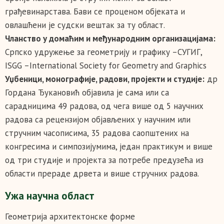
грађевинарстава. Бави се проценом објеката и
овлашћени је судски вештак за ту област.
Чланство у домаћим и међународним организацијама:
Српско удружење за геометрију и графику –СУГИГ,
ISGG –International Society for Geometry and Graphics
Уџбеници, монографије, радови, пројекти и студије:
др
Гордана Ђукановић објавила је сама или са
сарадницима 49 радова, од чега више од 5 научних
радова са рецензијом објављених у научним или
стручним часописима, 35 радова саопштених на
конгресима и симпозијумима, један практикум и више
од три студије и пројекта за потребе предузећа из
области прераде дрвета и више стручних радова.
Ужа научна област
Геометрија архитектонске форме