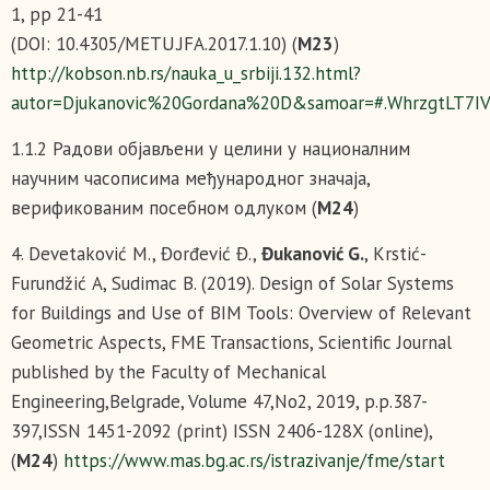
1, pp 21-41
(DOI: 10.4305/METU.JFA.2017.1.10) (
М23
)
http://kobson.nb.rs/nauka_u_srbiji.132.html?
autor=Djukanovic%20Gordana%20D&samoar=#.WhrzgtLT7I
1.1.2 Радови објављени у целини у националним
научним часописима међународног значаја,
верификованим посебном одлуком (
М24
)
4. Devetaković М., Đorđević Đ.,
Đukanović G.
, Krstić-
Furundžić А, Sudimac B. (2019). Design of Solar Systems
for Buildings and Use of BIM Tools: Overview of Relevant
Geometric Aspects, FME Transactions, Scientific Journal
published by the Faculty of Mechanical
Engineering,Belgrade, Volume 47,No2, 2019, p.p.387-
397,ISSN 1451-2092 (print) ISSN 2406-128X (online),
(
М24
)
https://www.mas.bg.ac.rs/istrazivanje/fme/start