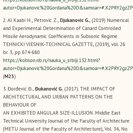
autor=Djukanovic%20Gordana%20D&samoar=#.X2PRY2gzZ
2. Al Kaabi H., Petrovic Z.,
Djukanovic G.
, (2019) Numerical
and Experimental Determination of Canard Controlled
Missile Aerodynamic Coefficients in Subsonic Regime
TEHNICKI VJESNIK-TECHNICAL GAZETTE, (2019), vol. 26
br. 3, pp 674-680
https://kobson.nb.rs/nauka_u_srbiji.132.html?
autor=Djukanovic%20Gordana%20D&samoar=#.X2PRY2gzZ
(
М23
)
3. Đorđević Đ.,
Đukanović G.
(2017). THE IMPACT OF
ARCHITECTURAL AND URBAN PATTERNS ON THE
BEHAVIOUR OF
AN EXHIBITED ANGULAR SIZE-ILLUSION. Middle East
Technical University Journal of the Faculty of Architecture
(METU Journal of the Faculty of Architecture), Vol. 34, No.