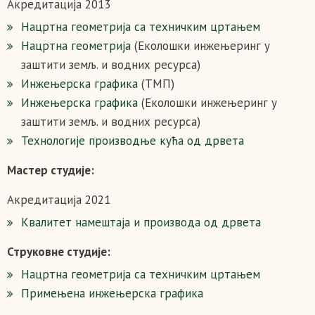
Акредитација 2013
Нацртна геометрија са техничким цртањем
Нацртна геометрија
(Еколошки инжењеринг у
заштити земљ. и водних ресурса)
Инжењерска графика
(ТМП)
Инжењерска графика
(Еколошки инжењеринг у
заштити земљ. и водних ресурса)
Технологије производње кућа од дрветa
Мастер студије:
Акредитација 2021
Квалитет намештаја и производа од дрвета
Струковне студије:
Нацртна геометрија са техничким цртањем
Примењена инжењерска графика