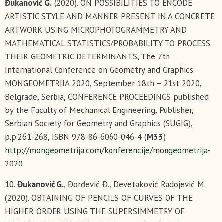
Đukanović G.
(2020). ON POSSIBILITIES TO ENCODE
ARTISTIC STYLE AND MANNER PRESENT IN A CONCRETE
ARTWORK USING MICROPHOTOGRAMMETRY AND
MATHEMATICAL STATISTICS/PROBABILITY TO PROCESS
THEIR GEOMETRIC DETERMINANTS, The 7th
International Conference on Geometry and Graphics
MONGEOMETRIJA 2020, September 18th – 21st 2020,
Belgrade, Serbia, CONFERENCE PROCEEDINGS published
by the Faculty of Mechanical Engineering, Publisher,
Serbian Society for Geometry and Graphics (SUGIG),
p.p.261-268, ISBN 978-86-6060-046-4 (
М33
)
http://mongeometrija.com/konferencije/mongeometrija-
2020
10.
Đukanović G.
, Đorđević Đ., Devetaković Radojević M.
(2020). OBTAINING OF PENCILS OF CURVES OF THE
HIGHER ORDER USING THE SUPERSIMMETRY OF