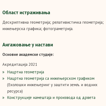
Област истраживања
Дескриптивна геометрија; релативистичка геометрија;
инжењерска графика;
фотограметрија.
Ангажовање у настави
Основне академске студије:
Акредитација 2021
Нацртна геометрија
Нацртна геометрија са инжењерском графиком
(Еколошки инжењеринг у заштити земљ. и водних
ресурса)
Конструкције намештаја и производа од дрвета