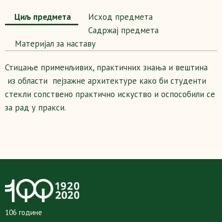
Циљ предмета
Исход предмета
Садржај предмета
Maтеријал за наставу
Стицање применљивих, практичних знања и вештина
из области пејзажне архитектуре како би студенти
стекли сопствено практично искуство и оспособили се
за рад у пракси.
106 године