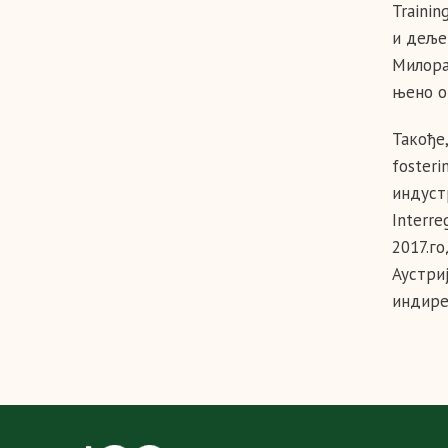
Trainin
и деље
Милора
њено о
Такође,
fosteri
индуст
Interre
2017.го
Аустриј
индире