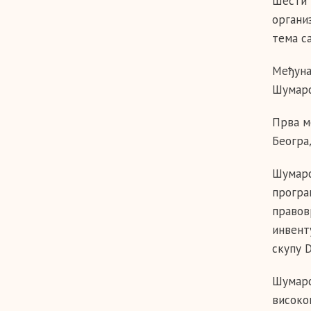
Шести 
органи
тема с
Међуна
Шумарс
Прва м
Београ
Шумарс
програм
правов
инвент
скупу 
Шумарс
високог