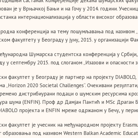
годишњи састанак Конференције декана шумарских факу
зован је у Врњачкој Бањи и на Гочу у 2014. години. Учесн
астанка интернационализација у области високог образова
родна конференција на тему пошумљавања под називом „Ref
ком факултету у Београду у jуну, 2015. у организацији Фа
еђународна Шумарска студентска конференција у Србији, 
ду у септембру 2015. под слоганом „Изазови и опасности 
ки факултет у Београду је партнер на пројекту DIABOLO,
а „Horizon 2020 Societal Challenges“. Очекивани резултати
ремено дистрибиурани подаци о шумским ресурсима кро
ура шума (ENFIN). Проф др Дамјан Пантић и MSc Драган 
DIABOLO пројекта и ENFIN мреже одржаном у Бечу, у период
ки факултет је учесник на међународном пројекту Erasmu
 образовања под називом Western Balkan Academic Education