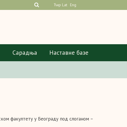
Ћир
Lat
Eng
а
Сарадња
Наставне базе
ком факултету у Београду под слоганом –