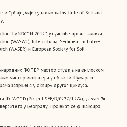
 Србије, чији су носиоци Institute of Soil and
у;
ation- LANDCON 2012.“, уз учешће представника
tion (WASWC), International Sediment Initiative
arch (WASER) и European Society for Soil
еђународних ФОПЕР мастер студија на енглеском
ираних мастер инжењера у области Шумарске
грама завршена у оквиру другог циклуса.
а ID: WOOD (Project SEE/D/0227/1.2/X), уз учешће
верзитета у Београду. Пројекат се финансира