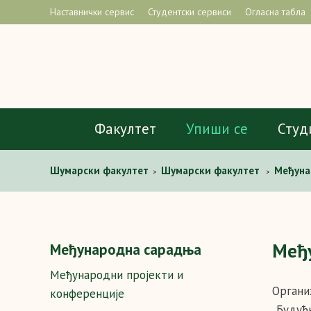
Наставнички сервис
Студентски сервиси
Огласна табла
Факултет
Упиши се
Студ
Шумaрски факултет
Шумарски факултет
Међуна
>
>
Међу
Међународна сарадња
Међународни пројекти и
Органи
конференције
„Будућн