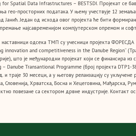
g for Spatial Data Infrastructures – BESTSDI. Пројекат се
ња гео-просторних података. У њему учествује 12 земаља 
д Јанић. Један од исхода овог пројекта ће бити формира
премање најсавременијом компјутерском опремом и соф
 наставници одсека ТМП су учесници пројекта ФОРЕСДА – „F
ng innovation and competitiveness in the Danube Region“ 
рије), што је међународни прoјекат који се финансира из 
g – Danube Transantional Programme (број пројекта DTP1-383
д. и траје 30 месеци, а у његову релаизацију су укључене
а, Словенија, Хрватска, Босна и Хецеговина, Мађарска, Рум
ктно повезане са сектором дрвне индустрије. Контакт ос