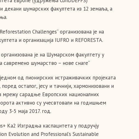
лтета Европе (удружења ConDDEFFS)
ици декани шумарских факултета из 12 земаља, а
ња.
orestation Challenges“ организована је на
култета и организација IUFRO и REFORESTA.
организована је на Шумарском факултету у
за савремено шумарство – нове снаге“
 једном од пионирских истраживачких пројеката
, поред осталог, јесу и тачнији, хармонизовани и
з мрежу сарадње Европских националних
Борота активно су учесвтовали на годишњем
у 3-5 маја 2017. год.
s+ Ka2 Изградња каспацитета у подручју
 Evolution and Professional’s Sustainable