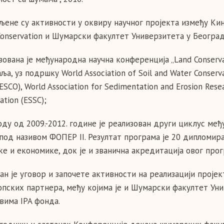
ене су активности у оквиру научног пројекта између Кине и
Conservation и Шумарски факултет Универзитета у Београд
зована је међународна научна конференција „Land Conserv
ља, уз подршку World Association of Soil and Water Conserva
ESCO), World Association for Sedimentation and Erosion Rese
ation (ESSC);
оду од 2009.-2012. године је реализован други циклус м
, под називом ФОПЕР II. Резултат програма је 20 диплом
ке и економике, док је и званична акредитација овог про
н је уговор и започете активности на реализацији пројект
опских партнера, међу којима је и Шумарски факултет Уни
вима IPA фонда.