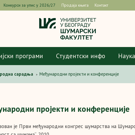
Конкурси за упис у 2026/27
Продаја књига
Контакт
ијски програми
Студентски инфо
Наук
родна сарадња
Међународни пројекти и конференције
>
народни пројекти и конференције
зован је Први међународни конгрес шумарства на Шумарс
ост са шумама“, 2010.