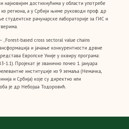
 бави најновијим достихнућима у области употребе
из региона, а у Србији њиме руководи проф. др
ње студентске рачунарске лабораторије за ГИС и
тверима.
orest-based cross sectoral value chains
(Трансформација и јачање конкурентности дрвне
средстава Европске Уније у оквиру програма:
-1.1). Пројекат је званично почео 1. јануара
 релевантне институције из 9 земаља (Немачка,
инија и Србија) које су директно или
оба је др Небојша Тодоровић.