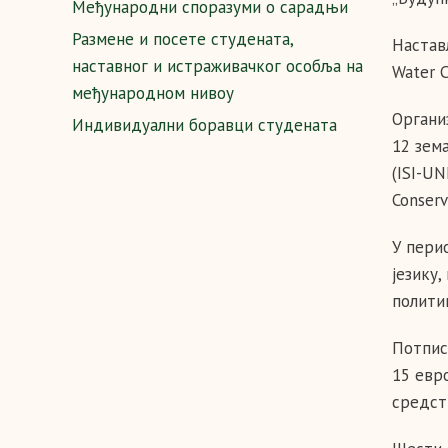
Међународни споразуми о сарадњи
Размене и посете студената,
Настављ
наставног и истраживачког особља на
Water 
међународном нивоу
Органи
Индивидуални боравци студената
12 зема
(ISI-UN
Conserv
У пери
језику
полити
Потписа
15 евр
средст