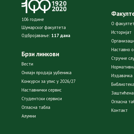
Факулт
106 године
О факулте
Шумарског факултета
Историјат
Одбројавање:
117 дана
Организаци
Наставно 
Брзи линкови
Стручне сл
Вести
Нормативн
Онлајн продаја уџбеника
Издавачка
Конкурси за упис у 2026/27
Библиотек
Наставнички сервис
Заштићена
Студентски сервиси
Огласна та
Огласна табла
Контакт
Алумни