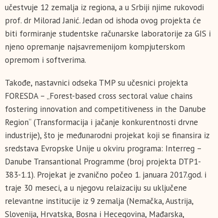
učestvuje 12 zemalja iz regiona, a u Srbiji njime rukovodi
prof. dr Milorad Janić. Jedan od ishoda ovog projekta će
biti formiranje studentske računarske laboratorije za GIS i
njeno opremanje najsavremenijom kompjuterskom
opremom i softverima.
Takođe, nastavnici odseka TMP su učesnici projekta
FORESDA – „Forest-based cross sectoral value chains
fostering innovation and competitiveness in the Danube
Region“ (Transformacija i jačanje konkurentnosti drvne
industrije), što je međunarodni projekat koji se finansira iz
sredstava Evropske Unije u okviru programa: Interreg –
Danube Transantional Programme (broj projekta DTP1-
383-1.1). Projekat je zvanično počeo 1. januara 2017.god. i
traje 30 meseci, a u njegovu relaizaciju su uključene
relevantne institucije iz 9 zemalja (Nemačka, Austrija,
Slovenija, Hrvatska, Bosna i Hecegovina, Mađarska,