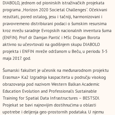
DIABOLO, jednom od pionirskih istraživačkih projekata
programa „Horizon 2020 Societal Challenges“. Očekivani
rezultati, pored ostalog, jesu i tačniji, harmonizovani i
pravovremeno distribiurani podaci o šumskim resursima
kroz mrežu saradnje Evropskih nacionalnih inventura šuma
(ENFIN). Prof dr Damjan Pantić i MSc Dragan Borota
aktivno su učesvtovali na godišnjem skupu DIABOLO
projekta i ENFIN mreže održanom u Beču, u periodu 3-5
maja 2017. god.
Šumarski fakultet je učesnik na međunarodnom projektu
Erasmus+ Ka2 Izgradnja kaspaciteta u području visokog
obrazovanja pod nazivom Western Balkan Academic
Education Evolution and Professional’s Sustainable
Training for Spatial Data Infrastructures – BESTSDI.
Projekat se bavi najnovijim dostihnućima u oblasti
upotrebe i deljenja geo-prostornih podataka. U njemu