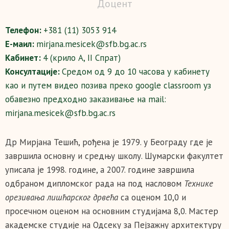
Доцент
Телефон:
+381 (11) 3053 914
Е-маил:
mirjana.mesicek@sfb.bg.ac.rs
Кабинет:
4 (крило А, II Спрат)
Консултације:
Средом од 9 до 10 часова у кабинету
као и путем видео позива преко google classroom уз
обавезно предходно заказивање на mail:
mirjana.mesicek@sfb.bg.ac.rs
Др Мирјана Тешић, рођена је 1979. у Београду где је
завршила основну и средњу школу. Шумарски факултет
уписала је 1998. године, a 2007. године завршила
одбраном дипломског рада на под насловом
Технике
орезивања лишћарског дрвећа
са оценом 10,0 и
просечном оценом на основним студијама 8,0. Мастер
академске студије на Одсеку за Пејзажну архитектуру