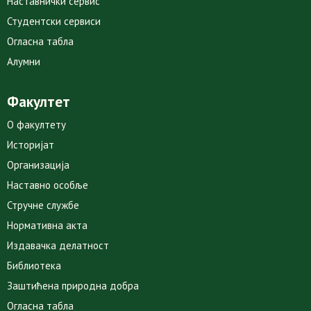
Наставнички сервис
Студентски сервиси
Огласна табла
Алумни
Факултет
О факултету
Историјат
Организација
Наставно особље
Стручне службе
Нормативна акта
Издавачка делатност
Библиотека
Заштићена природна добра
Огласна табла