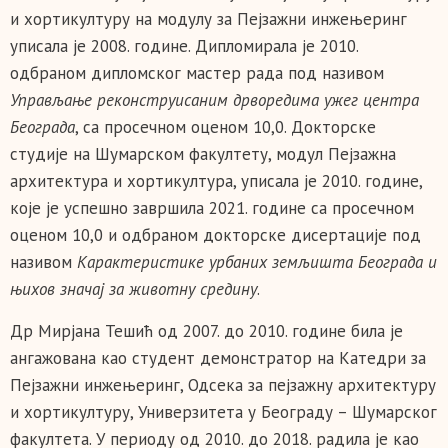
и хортикултуру на модулу за Пејзажни инжењеринг
уписала је 2008. године. Дипломирала је 2010.
одбраном дипломског мастер рада под називом
Управљање реконструисаним дрворедима ужег центра
Београда
, са просечном оценом 10,0. Докторске
студије на Шумарском факултету, модул Пејзажна
архитектура и хортикултура, уписала је 2010. године,
које је успешно завршила 2021. године са просечном
оценом 10,0 и одбраном докторске дисертације под
називом
Карактеристике урбаних земљишта Београда и
њихов значај за животну средину
.
Др Мирјана Тешић од 2007. до 2010. године била је
ангажована као студент демонстратор на Катедри за
Пејзажни инжењеринг, Одсека за пејзажну архитектуру
и хортикултуру, Универзитета у Београду – Шумарског
факултета. У периоду од 2010. до 2018. радила је као