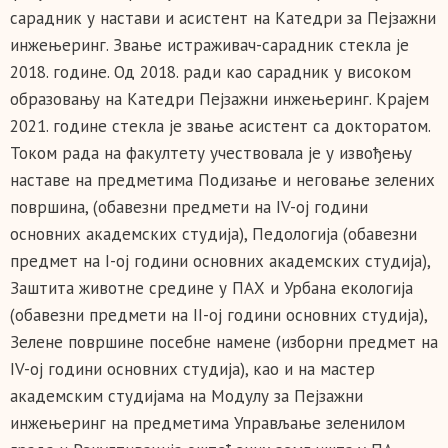
сарадник у настави и асистент на Катедри за Пејзажни
инжењеринг. Звање истраживач-сарадник стекла је
2018. године. Од 2018. ради као сарадник у високом
образовању на Катедри Пејзажни инжењеринг. Крајем
2021. године стекла је звање асистент са докторатом.
Током рада на факултету учествовала је у извођењу
наставе на предметима Подизање и неговање зелених
површина, (обавезни предмети на IV-ој години
основних академских студија), Педологија (обавезни
предмет на I-ој години основних академских студија),
Заштита животне средине у ПАХ и Урбана екологија
(обавезни предмети на II-ој години основних студија),
Зелене површине посебне намене (изборни предмет на
IV-ој години основних студија), као и на мастер
академским студијама на Модулу за Пејзажни
инжењеринг на предметима Управљање зеленилом