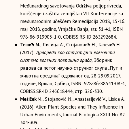
Мeđunardnog savetovanja Održiva poljoprivreda,
korišćenje i zaštita zemljišta i VII Konferencije sa
međunarodnim učešćem Remedijacija 2018, 15-16.
maj. 2018. godine, Vrnjačka Banja, str. 31-41, ISBN
978-86-919905-1-0, COBISS:RS-ID 263292684.
Тешић М.
, Лисица А., Стојановић Н., Галечић Н.
(2017):
Дрвореди као структурни елементи
система зелених површина града
, Зборник
радова са петог научно-стручног скупа „Пут и
животна средина“ одржаног од 28-29.09.2017.
године, Вршац, Србија, ISBN: 978-86-88541-08-4,
COBISS.SR-ID 245618444, стр. 326-330.
Mešiček
M., Stojanović N., Anastasijević V., Lisica A.
(2016): Alien Plant Species and They Influence in
Urban Enviroments, Journal Ecologica XXIII No. 82:
304-309.