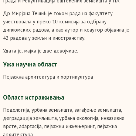
града и Рекултивација оштећених земљишта у ПА.
Др Мирјана Тешић је током рада на факултету
учествовала у преко 10 комисија за одбрану
дипломских радова, a као аутор и коаутор објавила је
42 радова у земљи и иностранству.
Удата је, мајка је две девојчице.
Ужа научна област
Пејзажна архитектура и хортикултура
Област истраживања
Педологија, урбана земљишта, загађење земљишта,
деградација земљишта, урбана екологија, инвазивне
врсте, adaptacija, пејзажни инжењеринг, пејзажна
архитектура