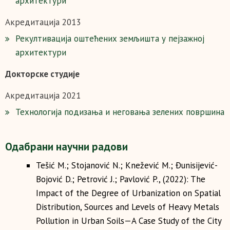
архитектури
Акредитација 2013
Рекултивација оштећених земљишта у пејзажној
архитектури
Докторске студије
Акредитација 2021
Технологија подизања и неговања зелених површина
Одабрани научни радови
Tešić M.; Stojanović N.; Knežević M.; Ðunisijević-
Bojović D.; Petrović J.; Pavlović P., (2022): The
Impact of the Degree of Urbanization on Spatial
Distribution, Sources and Levels of Heavy Metals
Pollution in Urban Soils—A Case Study of the City