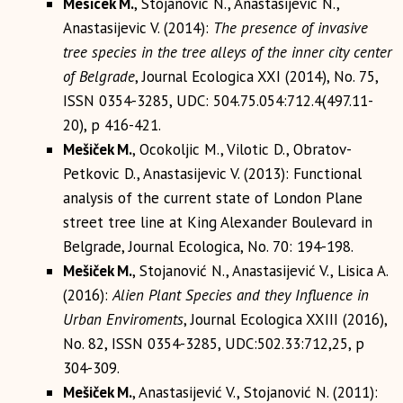
Mesicek M.
, Stojanovic N., Anastasijevic N.,
Anastasijevic V. (2014):
The presence of invasive
tree species in the tree alleys of the inner city center
of Belgrade
, Journal Ecologica XXI (2014), No. 75,
ISSN 0354-3285, UDC: 504.75.054:712.4(497.11-
20), p 416-421.
Mešiček M.
, Ocokoljic M., Vilotic D., Obratov-
Petkovic D., Anastasijevic V. (2013): Functional
analysis of the current state of London Plane
street tree line at King Alexander Boulevard in
Belgrade, Journal Ecologica, No. 70: 194-198.
Mešiček M.
, Stojanović N., Anastasijević V., Lisica A.
(2016):
Alien Plant Species and they Influence in
Urban Enviroments
, Journal Ecologica XXIII (2016),
No. 82, ISSN 0354-3285, UDC:502.33:712,25, p
304-309.
Mešiček M.
, Anastasijević V., Stojanović N. (2011):