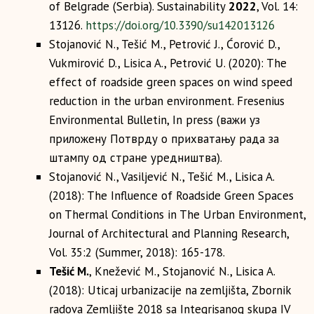
of Belgrade (Serbia). Sustainability
2022
, Vol. 14:
13126.
https://doi.org/10.3390/su142013126
Stojanović N., Tešić M., Petrović J., Ćorović D.,
Vukmirović D., Lisica A., Petrović U. (2020): The
effect of roadside green spaces on wind speed
reduction in the urban environment. Fresenius
Environmental Bulletin, In press (важи уз
приложену Потврду о прихватању рада за
штампу од стране уредништва).
Stojanović N., Vasiljević N., Tešić M., Lisica A.
(2018): The Influence оf Roadside Green Spaces
оn Thermal Conditions in The Urban Environment,
Journal of Architectural and Planning Research,
Vol. 35:2 (Summer, 2018): 165-178.
Tešić M.
, Knežević M., Stojanović N., Lisica A.
(2018): Uticaj urbanizacije na zemljišta, Zbornik
radova Zemljište 2018 sa Integrisanog skupa IV