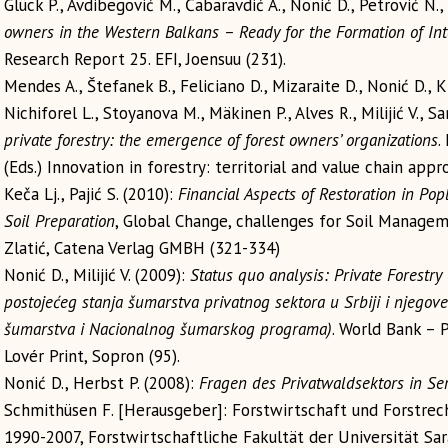
Glück P., Avdibegović M., Čabaravdić A., Nonić D., Petrović N.
owners in the Western Balkans – Ready for the Formation of Int
Research Report 25. EFI, Joensuu (231).
Mendes A., Štefanek B., Feliciano D., Mizaraite D., Nonić D., 
Nichiforel L., Stoyanova M., Mäkinen P., Alves R., Milijić V., S
private forestry: the emergence of forest owners’ organizations
.
(Eds.) Innovation in forestry: territorial and value chain app
Keča Lj., Pajić S. (2010):
Financial Aspects of Restoration in Po
Soil Preparation
, Global Change, challenges for Soil Manage
Zlatić, Catena Verlag GMBH (321-334)
Nonić D., Milijić V. (2009):
Status quo analysis: Private Forestry
postojećeg stanja šumarstva privatnog sektora u Srbiji i njegove
šumarstva i Nacionalnog šumarskog programa)
. World Bank – 
Lovér Print, Sopron (95).
Nonić D., Herbst P. (2008):
Fragen des Privatwaldsektors in Se
Schmithüsen F. [Herausgeber]: Forstwirtschaft und Forstre
1990-2007, Forstwirtschaftliche Fakultät der Universität Sara