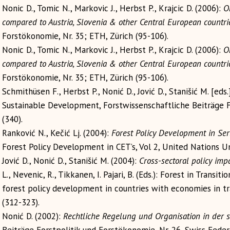
Nonic D., Tomic N., Markovic J., Herbst P., Krajcic D. (2006):
O
compared to Austria, Slovenia & other Central European countri
Forstökonomie, Nr. 35; ETH, Zürich (95-106).
Nonic D., Tomic N., Markovic J., Herbst P., Krajcic D. (2006):
O
compared to Austria, Slovenia & other Central European countri
Forstökonomie, Nr. 35; ETH, Zürich (95-106).
Schmithüsen F., Herbst P., Nonić D., Jović D., Stanišić M. [ed
Sustainable Development, Forstwissenschaftliche Beiträge F
(340).
Ranković N., Kečić Lj. (2004):
Forest Policy Development in Ser
Forest Policy Development in CET’s, Vol 2, United Nations Un
Jović D., Nonić D., Stanišić M. (2004):
Cross-sectoral policy imp
L., Nevenic, R., Tikkanen, I. Pajari, B. (Eds.): Forest in Transi
forest policy development in countries with economies in tra
(312-323).
Nonić D. (2002):
Rechtliche Regelung und Organisation in der s