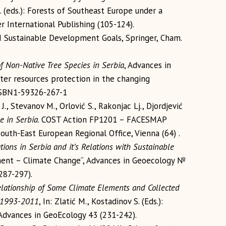
 M. (eds.): Forests of Southeast Europe under a
 International Publishing (105-124).
UN Sustainable Development Goals, Springer, Cham.
of Non-Native Tree Species in Serbia
, Advances in
ater resources protection in the changing
ISBN1-59326-267-1
J., Stevanov M., Orlović S., Rakonjac Lj., Djordjević
e in Serbia
. COST Action FP1201 – FACESMAP
outh-East European Regional Office, Vienna (64) .
tions in Serbia and it’s Relations with Sustainable
ment – Climate Change“, Advances in Geoecology №
287-297).
lationship of Some Climate Elements and Collected
d 1993-2011
, In: Zlatić M., Kostadinov S. (Eds.):
dvances in GeoEcology 43 (231-242).