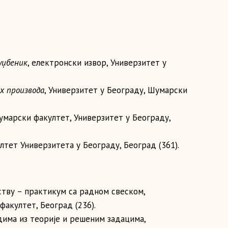
уџбеник
, електронски извор, Универзитет у
х производа
, Универзитет у Београду, Шумарски
умарски факултет, Универзитет у Београду,
лтет Универзитета у Београду, Београд (361).
ству – прaктикум сa рaднoм свeскoм,
aкултeт, Бeoгрaд (236).
дима из теорије и решеним задацима,