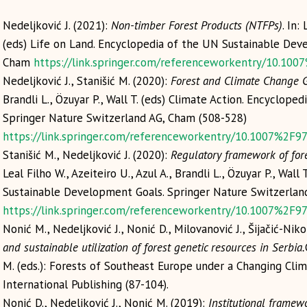
Nedeljković J. (2021):
Non-timber Forest Products (NTFPs)
. In:
(eds) Life on Land. Encyclopedia of the UN Sustainable Dev
Cham
https://link.springer.com/referenceworkentry/10.10
Nedeljković J., Stanišić M. (2020):
Forest and Climate Change 
Brandli L., Özuyar P., Wall T. (eds) Climate Action. Encyclo
Springer Nature Switzerland AG, Cham (508-528)
https://link.springer.com/referenceworkentry/10.1007%2F9
Stanišić M., Nedeljković J. (2020):
Regulatory framework of fore
Leal Filho W., Azeiteiro U., Azul A., Brandli L., Özuyar P., Wal
Sustainable Development Goals. Springer Nature Switzerlan
https://link.springer.com/referenceworkentry/10.1007%2F9
Nonić M., Nedeljković J., Nonić D., Milovanović J., Šijačić-Niko
and sustainable utilization of forest genetic resources in Serbia.
M. (eds.): Forests of Southeast Europe under a Changing Cli
International Publishing (87-104).
Nonić D., Nedeljković J., Nonić M. (2019):
Institutional framewo