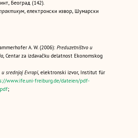
нт, Београд (142).
 практикум
, електронски извор, Шумарски
Kammerhofer A. W. (2006):
Preduzetništvo u
ja
, Centar za izdavačku delatnost Ekonomskog
u srednjoj Evropi
, elektronski izvor, Institut für
s://www.ife.uni-freiburg.de/dateien/pdf-
.pdf
;