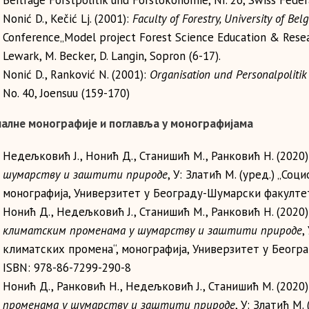
Beiträge Forstpolitik und Forstökonomie, Nr. 26, Swiss Feder
Nonić D., Kečić Lj. (2001):
Faculty of Forestry, University of Bel
Conference„Model project Forest Science Education & Resear
Lewark, M. Becker, D. Langin, Sopron (6-17).
Nonić D., Ranković N. (2001):
Organisation und Personalpolitik 
No. 40, Joensuu (159-170)
алне монографије и поглавља у монографијама
Недељковић Ј., Нонић Д., Станишић М., Ранковић Н. (2020
шумарству и заштити природе
, У: Златић М. (уред.) „Со
монографија, Универзитет у Београду-Шумарски факултет,
Нонић Д., Недељковић Ј., Станишић М., Ранковић Н. (2020
климатским променама у шумарству и заштити природе
,
климатских промена“, монографија, Универзитет у Беогр
ISBN: 978-86-7299-290-8
Нонић Д., Ранковић Н., Недељковић Ј., Станишић М. (2020
променама у шумарству и заштити природе
, У: Златић М