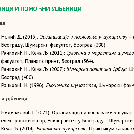
НИЦИ И ПОМОЋНИ УЏБЕНИЦИ
ци
Нонић Д. (2015):
Организација и пословање у шумарству ‒ 
Београду, Шумарски факултет, Београд (398) .
Ранковић Н., Кеча Љ. (2011):
Трговина и маркетинг шумски
факултет, Планета принт, Београд (564).
Ранковић Н., Кеча Љ. (2007):
Шумарска политика Србије
, Ш
Београд (480).
Ранковић Н. (1996):
Економика шумарства
, Шумарски факу
и уџбеници
Нeдeљкoвић J. (2021): Oргaнизaциja и пoслoвaњe у шумaр
eлeктрoнски извoр, Унивeрзитeт у Бeoгрaду ‒ Шумaрски ф
Кеча Љ. (2014):
Економика шумарства
, Практикум са изво