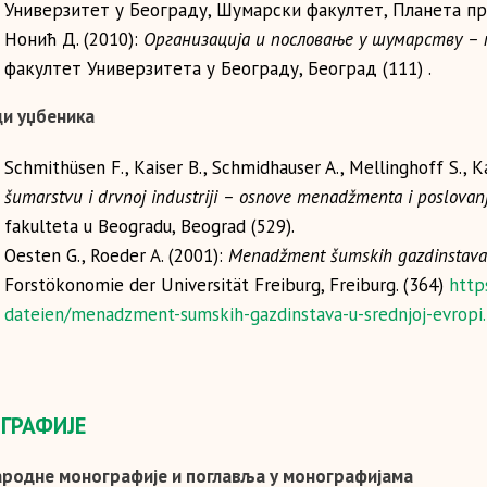
Универзитет у Београду, Шумарски факултет, Планета при
Нонић Д. (2010):
Организација и пословање у шумарству –
факултет Универзитета у Београду, Београд (111) .
и уџбеника
Schmithüsen F., Kaiser B., Schmidhauser A., Mellinghoff S., 
šumarstvu i drvnoj industriji – osnove menadžmenta i poslovan
fakulteta u Beogradu, Beograd (529).
Oesten G., Roeder A. (2001):
Menadžment šumskih gazdinstava 
Forstökonomie der Universität Freiburg, Freiburg. (364)
http
dateien/menadzment-sumskih-gazdinstava-u-srednjoj-evropi
ГРАФИЈЕ
родне монографије и поглавља у монографијама