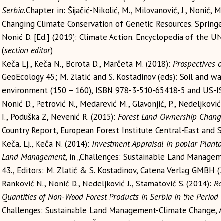
Serbia.
Chapter in: Šijačić-Nikolić, M., Milovanović, J., Nonić,
Changing Climate Conservation of Genetic Resources. Springer
Nonić D. [Ed.] (2019): Climate Action. Encyclopedia of the 
(
section editor
)
Keča Lj., Keča N., Borota D., Marčeta M. (2018):
Prospectives 
GeoEcology 45; M. Zlatić and S. Kostadinov (eds): Soil and w
environment (150 – 160), ISBN 978-3-510-65418-5 and US-
Nonić D., Petrović N., Medarević M., Glavonjić, P., Nedeljković 
I., Poduška Z, Nevenić R. (2015):
Forest Land Ownership Chang
Country Report, European Forest Institute Central-East and S
Keča, Lj., Keča N. (2014):
Investment Appraisal in poplar Planta
Land Management
, in „Challenges: Sustainable Land Manage
43., Editors: M. Zlatić & S. Kostadinov, Catena Verlag GMBH (
Ranković N., Nonić D., Nedeljković J., Stamatović S. (2014):
Re
Quantities of Non-Wood Forest Products in Serbia in the Perio
Challenges: Sustainable Land Management-Climate Change, A