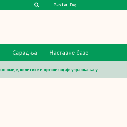
Ћир
Lat
Eng
а
Сарадња
Наставне базе
кономије, политике и организације управљања у