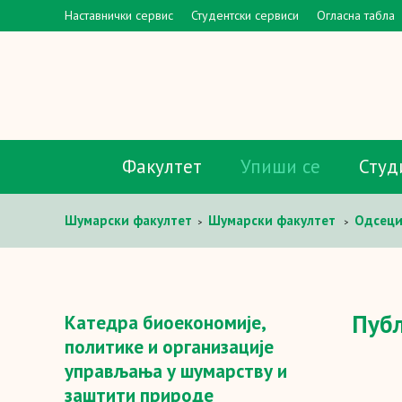
Наставнички сервис
Студентски сервиси
Огласна табла
Факултет
Упиши се
Студ
Шумaрски факултет
Шумарски факултет
Одсец
>
>
шумарству и заштити природе
Публикације
>
Пуб
Катедра биоекономије,
политике и организације
управљања у шумарству и
заштити природе