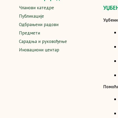
УЏБЕ
Чланови катедре
Публикације
Уџбени
Одбрањени радови
Предмети
Сарадња и руковођење
Иновациони центар
Помоћн