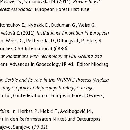
, Posavec S., Stojanovska M. (2011):
Private forest
erest Association
. European Forest Institute
Kitchoukov E., Nybakk E., Duduman G., Weiss G..,
arvašová Z. (2011).
Institutional innovation in European
 In: Weiss, G., Pettenella, D., Ollongvist, P., Slee, B.
roaches. CAB International (68-86).
plar Plantations with Technology of Full Ground and
ment, Advances in Geoecology № 41., Editor Miodrag
 in Serbia and its role in the NFP/NFS Process (Analiza
 uloge u procesu definisanja Strategije razvoja
Profor, Confederation of European Forest Owners,
rbien
. In: Herbst P., Mekić F., Avdibegović M.,
cht in den Reformstaaten Mittel-und Osteuropas
jevo, Sarajevo (79-82).