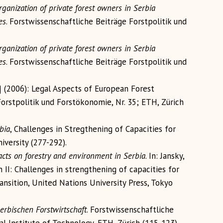
rganization of private forest owners in Serbia
es
. Forstwissenschaftliche Beiträge Forstpolitik und
rganization of private forest owners in Serbia
es
. Forstwissenschaftliche Beiträge Forstpolitik und
s.] (2006): Legal Aspects of European Forest
orstpolitik und Forstökonomie, Nr. 35; ETH, Zürich
bia
, Challenges in Stregthening of Capacities for
iversity (277-292).
acts on forestry and environment in Serbia
. In: Jansky,
tion II: Challenges in strengthening of capacities for
nsition, United Nations University Press, Tokyo
erbischen Forstwirtschaft
. Forstwissenschaftliche