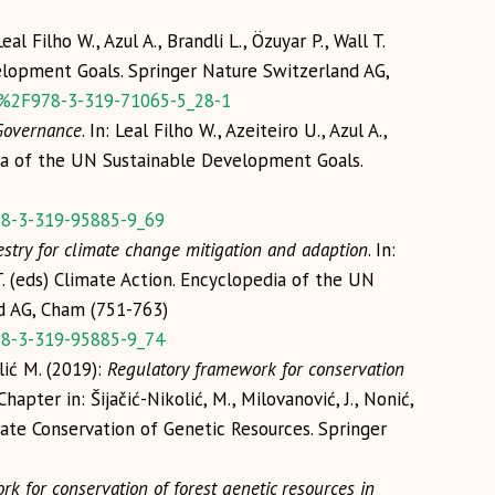
 Leal Filho W., Azul A., Brandli L., Özuyar P., Wall T.
elopment Goals. Springer Nature Switzerland AG,
07%2F978-3-319-71065-5_28-1
Governance
. In: Leal Filho W., Azeiteiro U., Azul A.,
pedia of the UN Sustainable Development Goals.
78-3-319-95885-9_69
stry for climate change mitigation and adaption
. In:
l T. (eds) Climate Action. Encyclopedia of the UN
d AG, Cham (751-763)
78-3-319-95885-9_74
lić M. (2019):
Regulatory framework for conservation
Chapter in: Šijačić-Nikolić, M., Milovanović, J., Nonić,
mate Conservation of Genetic Resources. Springer
rk for conservation of forest genetic resources in