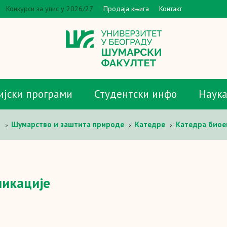
Конкурси за упис у 2026/27
Продаја књига
Контакт
ијски програми
Студентски инфо
Наук
и
Шумарство и заштита природе
Катедре
Катедра биое
>
>
>
ликације