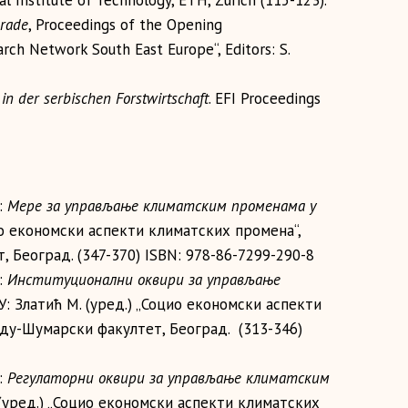
al Institute of Technology, ETH, Zürich (115-123).
grade
, Proceedings of the Opening
ch Network South East Europe“, Editors: S.
in der serbischen Forstwirtschaft
. EFI Proceedings
):
Мере за управљање климатским променама у
цио економски аспекти климатских промена“,
 Београд. (347-370) ISBN: 978-86-7299-290-8
):
Институционални оквири за управљање
 У: Златић М. (уред.) „Социо економски аспекти
аду-Шумарски факултет, Београд. (313-346)
):
Регулаторни оквири за управљање климатским
. (уред.) „Социо економски аспекти климатских