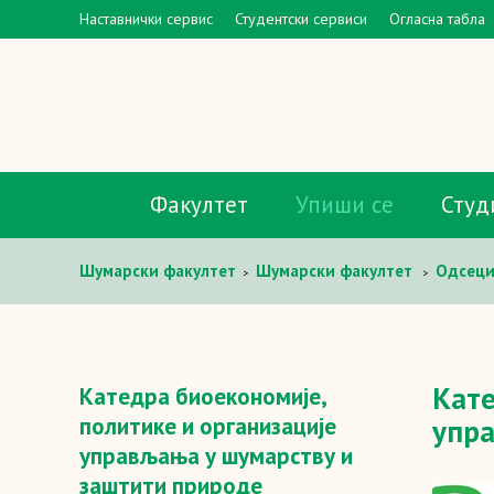
Наставнички сервис
Студентски сервиси
Огласна табла
Факултет
Упиши се
Студ
Шумaрски факултет
Шумарски факултет
Одсец
>
>
шумарству и заштити природе
Кате
Катедра биоекономије,
политике и организације
упр
управљања у шумарству и
заштити природе