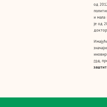
од 201
полити
и мала
је од 2
докторс
Имајућ
значај
иновир
год.
про
заштит