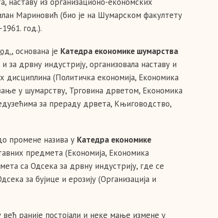
а, наставу из организационо-економских
илан Мариновић (био је на Шумарском факултету
1961. год.).
год.
, основана је
Катедра економике шумарства
о и за дрвну индустрију, организовала наставу и
х дисциплина (Политичка економија, Економика
овање у шумарству, Трговина дрветом, Економика
едузећима за прераду дрвета, Књиговодство,
до промене назива у
Катедра економике
ставних предмета (Економија, Економика
мета са Одсека за дрвну индустрију, где се
сека за бујице и ерозију (Организација и
у већ раније постојали и неке мање измене у