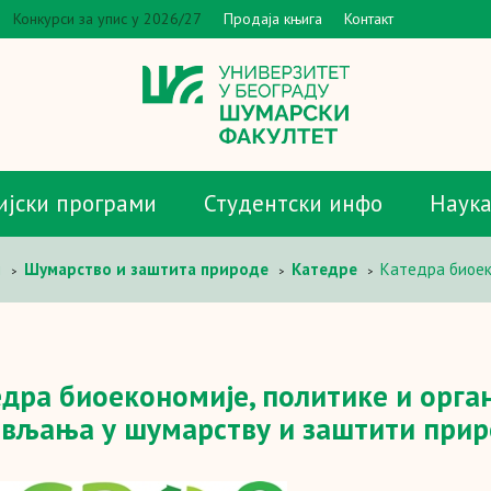
Конкурси за упис у 2026/27
Продаја књига
Контакт
ијски програми
Студентски инфо
Наук
и
Шумарство и заштита природе
Катедре
Катедра биоек
>
>
>
дра биоекономије, политике и орга
ављања у шумарству и заштити при