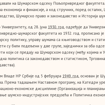
давали на Шумарском одсеку Пољопривредног факултета. 
а економија и финансије, а код стручних, поред осталих,
водство, Шумарско право и законодавство и Историја шу
 Универзитету, од 28. јуна
1930. год.
одређује да Универзи
ивредно-шумарског факултета из 1932. год. прописано је 
арску политику, управу шумама са књиговодством и стат
ти су били подељени у две групе, заједнички за оба одсе
ти који се предају на Шумарском одсеку (међу којима и
дна политика са законодавством и статистиком, Трговин
давства).
м Владе НР Србије од 5 фебруара
1949. год.
основан је Ш
ва. Према тадашњем Наставном програму, на Катедри уре
зационо-економске дисциплине (Организација и планирање
ање шумско-индустријских предузећа и Политичка економ