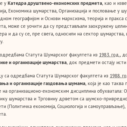
е у
Катедра друштвено-економских предмета
, као и из
ија, Економика шумарства, Организација и пословање у ш
дном географијом и Основи марксизма, теорија и пракса 
та, може се уочити да су представљали заокружену цели
ера и да су се, пре свега, односили на сектор шумарства,
у.
одредбама Статута Шумарског факултета из
1983. год.
, д
ике и организације шумарства
, док предмети остају исти
ду са одредбама Статута Шумарског факултета из
1988. го
ања и организације газдовања шумама
, која је као таква
е на организационо-економским дисциплина обухватала: О
ику шумарства и Трговину дрветом са шумско-привредно
ти (Политичка економија, Социологија и самоуправљање),
та.