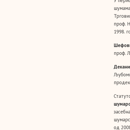
У пери
шумама
Тргови
проф. 
1998. г
Шефов
проф. 
Декани
Љубомир
продек
Статут
шумар
засебн
шумарс
од 200