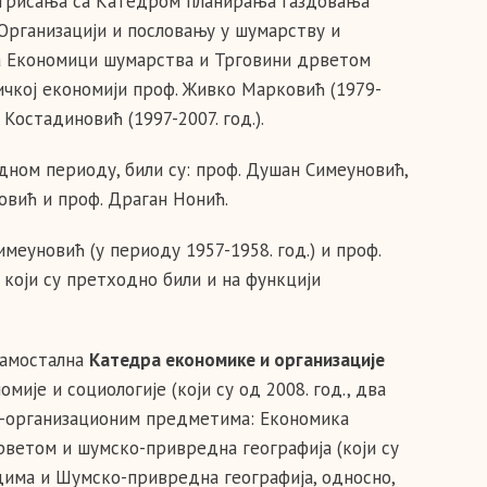
егрисања са Катедром планирања газдовања
 Организацији и пословању у шумарству и
на Економици шумарства и Трговини дрветом
тичкој економији проф. Живко Марковић (1979-
 Костадиновић (1997-2007. год.).
дном периоду, били су: проф. Душан Симеуновић,
вић и проф. Драган Нонић.
еуновић (у периоду 1957-1958. год.) и проф.
 који су претходно били и на функцији
 самостална
Катедра економике и организације
ије и социологије (који су од 2008. год., два
ко-организационим предметима: Економика
рветом и шумско-привредна географија (који су
дима и Шумско-привредна географија, односно,