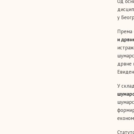
Од осн
дисцип
у Беогр
Према 
и дрвн
истраж
шумарс
дрвне 
Евиден
У скла
шумар
шумарс
формир
економ
Статут