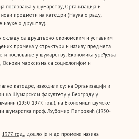
ја пословања у шумарству, Организација и
нови предмети на катедри (Наука о раду,
 науке о друштву).
 у складу са друштвено-економским и уставним
ених промена у структури и називу предмета
ве и пословање у шумарству, Економика уређења
 Основи марксизма са социологијом и
алне катедре, изводили су: на Организацији и
ан на Шумарском факултету у Београду у
чанин (1950-1977. год.), на Економици шумске
ици шумарства проф. Љубомир Петровић (1950-
з
1977. год.
, дошло је и до промене назива