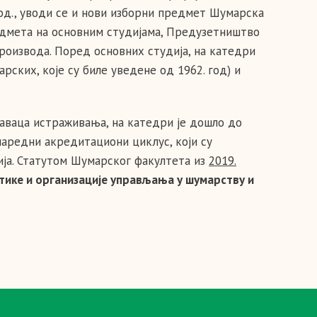
 год., уводи се и нови изборни предмет Шумарска
предмета на основним студијама, Предузетништво
оизвода. Поред основних студија, на катедри
арских, које су биле уведене од 1962. год) и
раваца истраживања, на катедри је дошло до
наредни акредитациони циклус, који су
ија. Статутом Шумарског факултета из
2019.
тике и организације управљања у шумарству и