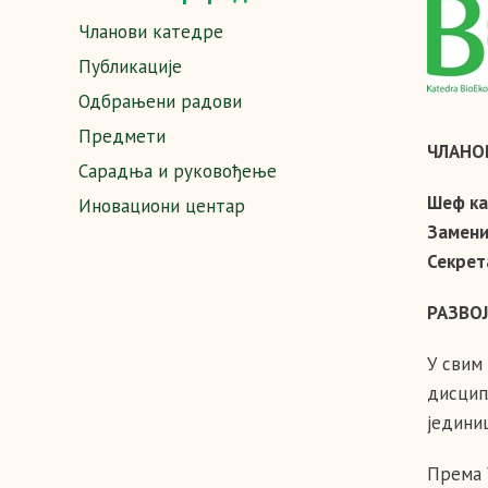
Чланови катедре
Публикације
Одбрањени радови
Предмети
ЧЛАНО
Сарадња и руковођење
Шеф ка
Иновациони центар
Замени
Секрет
РАЗВОЈ
У свим
дисцип
једини
Према 