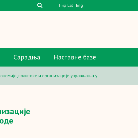
Ћир
Lat
Eng
а
Сарадња
Наставне базе
ономије, политике и организације управљања у
низације
роде