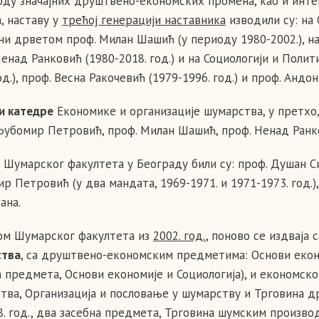
оду значајних друштвено-економских промена, као и инт
, наставу у
трећој генерацији наставника
изводили су: на
ни дрветом проф. Милан Шашић (у периоду 1980-2002.), 
Ненад Ранковић (1980-2018. год.) и на Социологији и Поли
од.), проф. Весна Ракочевић (1979-1996. год.) и проф. Андон
и катедре
Економике и организације шумарства, у претхо
Љубомир Петровић, проф. Милан Шашић, проф. Ненад Ранко
Шумарског факултета у Београду били су: проф. Душан Сим
 Петровић (у два мандата, 1969-1971. и 1971-1973. год.),
ана.
ом Шумарског факултета из
2002. год.
, поново се издваја
ства
, са друштвено-економским предметима: Основи економ
а предмета, Основи економије и Социологија), и економс
тва, Организација и пословање у шумарству и Трговина д
8. год., два засебна предмета, Трговина шумским произво