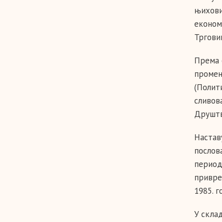
њихови
економ
Тргови
Према 
промен
(Полит
сливов
Друштв
Настав
послов
период
привре
1985. го
У скла