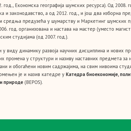
2. год., Економска географија шумских ресурса). Од 2008.
ка и законодавство, а од 2012. год., и још два изборна 
 и средња предузећа у шумарству и Маркетинг шумских пр
006. год. организована и настава на мастер (уместо магист
ким студијама (од 2007. год.).
и у виду динамику развоја научних дисциплина и нових п
них промена у структури и називу наставних предмета за 
ани и обогаћени новим садржајима, на свим нивоима студ
мењен је и назив катедре у
Катедра биоекономије, поли
и природе
(BEPOS).