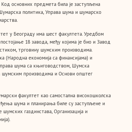
Код основних предмета била је заступљена
 Шумарска политика, Управа шума и шумарско
марства.
тет у Београду има шест факултета. Уредбом
постојање 18 завода, међу којима је био и Завод
истиком, трговину шумским производима.
ка (Народна економија са финансијама) и
 Управа шума са књиговодством, Шумска
а шумским производима и Основи општег
умарски факултет као самостална високошколска
ђења шума и планирања биле су заступљене и
 шумских газдинстава, Организација и
ија).