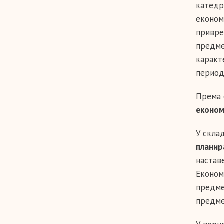
катедр
економ
привре
предме
каракт
период
Према 
економ
У скла
планир
настав
Економ
предме
предме