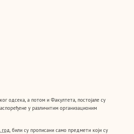
г одсека, а потом и Факултета, постојале су
распоређене у различитим организационим
 год.
били су прописани само предмети који су