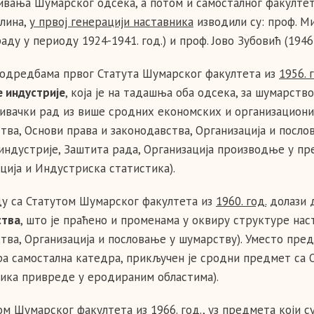
ивања Шумарског одсека, а потом и самосталног факултет
лина,
у првој генерацији наставника
изводили су: проф. М
аду у периоду 1924-1941. год.) и проф. Јово Зубовић (1946-
одредбама првог Статута Шумарског факултета из
1956. 
е индустрије
, која је на тадашња оба одсека, за шумарств
ивачки рад из више сродних економских и организациони
тва, Основи права и законодавства, Организација и посл
индустрије, Заштита рада, Организација производње у пр
ција и Индустриска статистика).
ду са Статутом Шумарског факултета из
1960. год.
долази 
ства
, што је праћено и променама у оквиру структуре на
тва, Организација и пословање у шумарству). Уместо пред
а самостална катедра, прикључен је сродни предмет са Од
ика привреде у еродираним областима).
ом Шумарског факултета из
1966. год.
, уз предмета који с