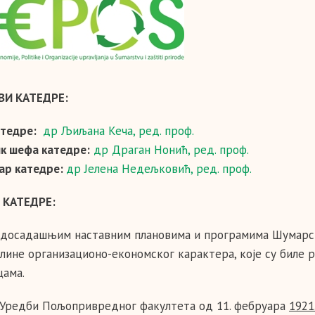
ВИ КАТЕДРЕ:
тедре:
др Љиљана Кеча, ред. проф.
к шефа катедре:
др Драган Нонић, ред. проф.
ар катедре:
др Јелена Недељковић, ред. проф.
 КАТЕДРЕ:
 досадашњим наставним плановима и програмима Шумарско
лине организационо-економског карактера, које су биле 
цама.
Уредби Пољопривредног факултета од 11. фебруара
1921.