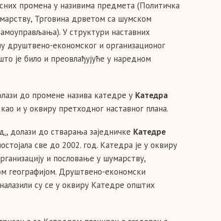
весних промена у називима предмета (Политичка
умарству, Трговина дрветом са шумском
самоуправљања). У структури наставних
ну друштвено-економског и организационог
 што је било и преовлађујуће у наредном
олази до промене назива катедре у
Катедра
 као и у оквиру претходног наставног плана.
д.
, долази до стварања заједничке
Катедре
 постојала све до 2002. год. Катедра је у оквиру
рганизацију и пословање у шумарству,
м географијом. Друштвено-економски
 налазили су се у оквиру Катедре општих