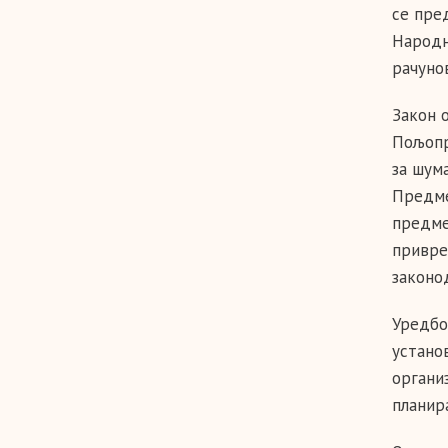
се пре
Народн
рачуно
Закон о
Пољопр
за шум
Предме
предме
привре
законо
Уредбо
устано
органи
планир