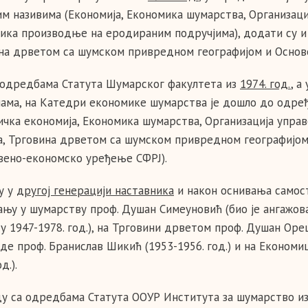
м називима (Економија, Економика шумарства, Организаци
ика производње на еродираним подручјима), додати су и 
на дрветом са шумском привредном географијом и Основе
одредбама Статута Шумарског факултета из
1974. год.
, а
ама, на Катедри економике шумарства је дошло до одређ
ичка економија, Економика шумарства, Организација упра
а, Трговина дрветом са шумском привредном географијом,
ено-економско уређење СФРЈ).
у у
другој генерацији наставника
и након оснивања самост
ању у шумарству проф. Душан Симеуновић (био је ангажов
у 1947-1978. год.), на Трговини дрветом проф. Душан Ореш
де проф. Бранислав Шикић (1953-1956. год.) и на Економ
д.).
ду са одредбама Статута ООУР Института за шумарство и