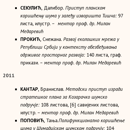
СЕКУЛИЋ,
Далибор
. Приступ планском
коришћењу шума у залеђу изворишта Тишча:
97
листа, илустр. –
ментор проф. др.
Милан
Медаревић
ПРОКИЋ,
Снежана
. Развој еколошких мрежа у
Републици Србији у контексту обезбеђивања
одрживог просторног развоја:
140 листа, граф.
прикази. –
ментор проф. др.
Милан Медаревић
2011
КАНТАР
, Бранислав
. Методски приступ изради
стратешког плана за Козарачко шумско
подручје:
108 листова, [6] савијених листова,
илустр. –
ментор проф. др.
Милан Медаревић
ПОПОВИЋ
, Тања
.Полифункционално коришћење
шума у Шумадијском шумском подручју:
104