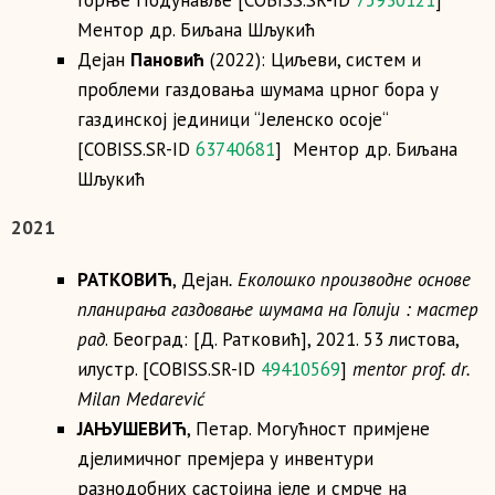
Горње Подунавље [COBISS.SR-ID
75930121
]
Ментор др. Биљана Шљукић
Дејан
Пановић
(2022): Циљеви, систем и
проблеми газдовања шумама црног бора у
газдинској јединици “Јеленско осоје“
[COBISS.SR-ID
63740681
] Ментор др. Биљана
Шљукић
2021
РАТКОВИЋ
, Дејан
. Еколошко производне основе
планирања газдовање шумама на Голији : мастер
рад
. Београд: [Д. Ратковић], 2021. 53 листова,
илустр. [COBISS.SR-ID
49410569
]
mentor prof. dr.
Milan Medarević
ЈАЊУШЕВИЋ
, Петар. Могућност примјене
дјелимичног премјера у инвентури
разнодобних састојина јеле и смрче на