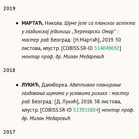
2019
МАРТАЋ
, Никола
. Шуме јеле са планског аспекта
у газдинској јединици „Ђерекарски Омар“ :
мастер рад
. Београд: [Н.Мартаћ], 2019. 50
листова, илустр. [COBISS.SR-ID
514049692
]
ментор проф. др. Милан Медаревић
2018
ЛУКИЋ
, Далиборка
. Адаптивно планирање
газдовања шумама у условима ризика : мастер
рад
. Београд: [Д. Лукић], 2018. 58 листова,
илустр. [COBISS.SR-ID
513915804
]
ментор проф.
др. Милан Медаревић
2017