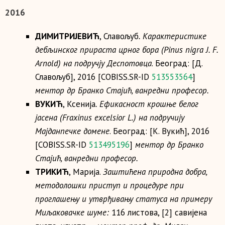
2016
ДИМИТРИЈЕВИЋ
, Славољуб
. Карактеристике
дебљинског прираста црног бора (Pinus nigra J. F.
Arnold) на подручју Деспотовца
. Београд: [Д.
Славољуб], 2016 [COBISS.SR-ID
513553564
]
ментор
др
Бранко Стајић, ванредни професор.
ВУКИЋ
, Ксенија
. Ефикасност крошње белог
јасена (Fraxinus excelsior L.) на подручију
Мајданпечке домене
. Београд: [К. Вукић], 2016
[COBISS.SR-ID
513495196
]
ментор
др
Бранко
Стајић, ванредни професор.
ТРИКИЋ
, Марија.
Заштићена природна добра,
методолошки приступ и процедуре при
проглашењу и утврђивању статуса на примеру
M
иљаковачке шуме:
116 листова, [2] савијена