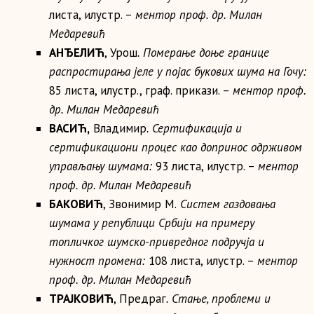
листа, илустр. –
ментор проф. др.
Милан
Медаревић
АНЂЕЛИЋ
, Урош
. Померање доње границе
распростирања јеле у појас букових шума на Гочу:
85 листа, илустр., граф. прикази. –
ментор проф.
др.
Милан Медаревић
ВАСИЋ,
Владимир
. Сертификација и
сертификациони процес као допринос одрживом
управљању шумама:
93 листа, илустр. –
ментор
проф. др.
Милан Медаревић
БАКОВИЋ
, Звонимир M.
Систем газдовања
шумама у републици Србији на примеру
топличког шумско-привредног подручја и
нужност промена:
108 листа, илустр. –
ментор
проф. др.
Милан Медаревић
ТРАЈКОВИЋ
, Предраг
. Стање, проблеми и