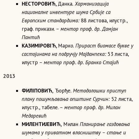
НЕСТОРОВИЋ
,
Данка
. Хармонизација
националне инвентуре шума Србије са
Европским стандардима:
88 листова, илустр.,
граф. прикази. –
ментор проф. др.
Дамјан
Пантић
КАЗИМ
I
РОВ
I
Ћ
,
Mар
ко.
Прираст биомасе букве у
састојинама на подручју Мајданпека:
53 листа,
илустр –
ментор проф. др.
Бранко Стајић
2013
ФИЛ
I
ПОВИЋ,
Ђорђе
. Методолошки приступ
плану пошумљавања општине Сурчин:
52 листа,
илустр., табеле. –
ментор проф. др.
Милан
Медаревић
МИЛЕНТИЈЕВИЋ,
Милан
Планирање газдовања
шумама у приватном власништву – стање и