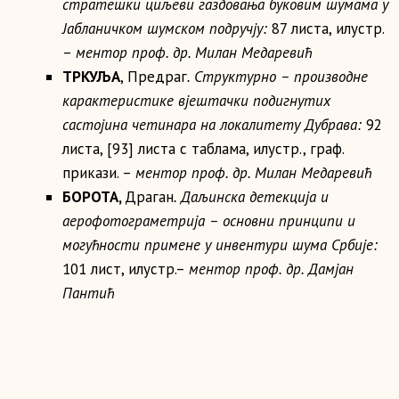
стратешки циљеви газдовања буковим шумама у
Јабланичком шумском подручју:
87 листа, илустр.
–
ментор проф. др.
Милан Медаревић
ТРКУЉА
, Предраг
. Структурно – производне
карактеристике вјештачки подигнутих
састојина четинара на локалитету Дубрава:
92
листа, [93] листа с таблама, илустр., граф.
прикази. –
ментор проф. др.
Милан Медаревић
БОРОТА
,
Драган
. Даљинска детекција и
аерофотограметрија – основни принципи и
могућности примене у инвентури шума Србије:
101 лист, илустр.–
ментор проф.
др. Дамјан
Пантић