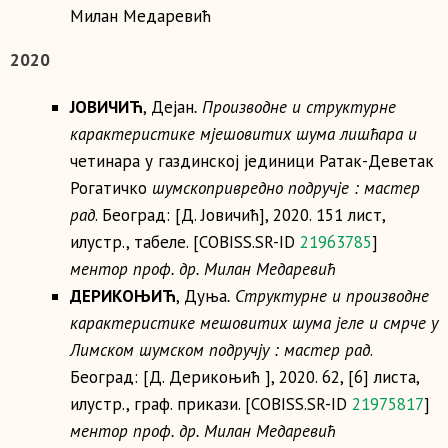
Милан Медаревић
2020
ЈОВИЧИЋ
, Дејан
. Производне и структурне
карактеристике мјешовитих шума лишћара и
четинара у газдинској јединици Ратак-Деветак
Рогатичко
шумскопривредно подручје : мастер
рад
. Београд: [Д. Јовичић], 2020. 151 лист,
илустр., табеле. [COBISS.SR-ID
21963785
]
ментор проф. др. Милан Медаревић
ДЕРИКОЊИЋ
, Дуња
. Структурне и производне
карактеристике мешовитих шума јеле и смрче у
Лимском шумском подручју : мастер рад
.
Београд: [Д. Дерикоњић ], 2020. 62, [6] листа,
илустр., граф. прикази. [COBISS.SR-ID
21975817
]
ментор проф. др. Милан Медаревић