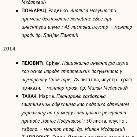
Медаревић
ПОЊАРАЦ
,
Раденко
. Анализа могућности
примене беспилотне лет
el
иц
e
eBee
при
инвентури шума : 45 листова, илустр
–
ментор
проф. др.
Дамјан Пантић
2014
ПЕЈОВИЋ
, Срђа
н. Национална инвентура шума
као основ израде стратешких докумената у
шумарству Црне Горе:
78 листова, илустр., граф.
прикази. –
ментор проф. др.
Милан Медаревић
ТАКАЧ
, Марта
. Планирање газдовања
заштићеним објектима као подршка одрживом
управљању на примеру специјалног резервата
природе „Горње Подунавље“:
50 листа, илустр.,
табеле. –
ментор проф. др.
Милан Медаревић