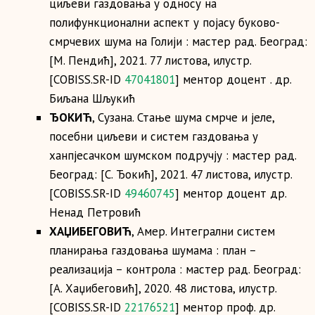
циљеви газдовања у односу на
полифункционални аспект у појасу буково-
смрчевих шума на Голији : мастер рад. Београд:
[М. Пендић], 2021. 77 листова, илустр.
[COBISS.SR-ID
47041801
] ментор доцент . др.
Биљана Шљукић
ЂОКИЋ
, Сузана. Стање шума смрче и јеле,
посебни циљеви и систем газдовања у
ханпјесачком шумском подручју : мастер рад.
Београд: [С. Ђокић], 2021. 47 листова, илустр.
[COBISS.SR-ID
49460745
] ментор доцент др.
Ненад Петровић
ХАЏИБЕГОВИЋ
, Амер. Интегрални систем
планирања газдовања шумама : план –
реализација – контрола : мастер рад. Београд:
[А. Хаџибеговић], 2020. 48 листова, илустр.
[COBISS.SR-ID
22176521
] ментор проф. др.