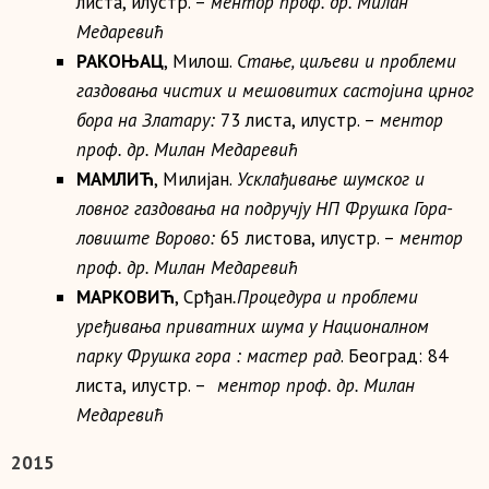
листа, илустр. –
ментор проф. др.
Милан
Медаревић
РАКОЊАЦ
, Милош.
Стање, циљеви и проблеми
газдовања чистих и мешовитих састојина црног
бора на Златару:
73 листа, илустр. –
ментор
проф. др. Милан Медаревић
МАМЛИЋ
, Милијан.
Усклађивање шумског и
ловног газдовања на подручју НП Фрушка Гора-
ловиште Ворово:
65 листова, илустр. –
ментор
проф. др.
Милан Медаревић
МАРКОВИ
Ћ
, Срђан
.Процедура и проблеми
уређивања приватних шума у Националном
парку Фрушка гора : мастер рад
. Београд: 84
листа, илустр. –
ментор проф. др.
Милан
Медаревић
2015