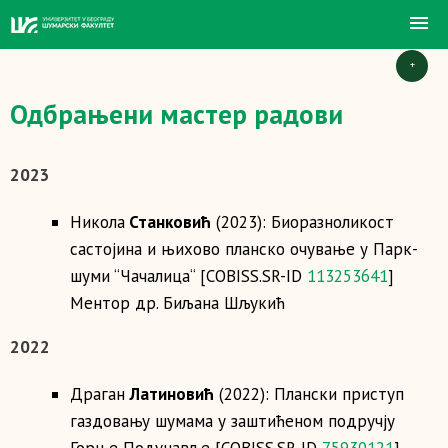
+
Одбрањени мастер радови
2023
Никола
Станковић
(2023): Биоразноликост
састојина и њихово планско очување у Парк-
шуми “Чачалица“ [COBISS.SR-ID
113253641
]
Ментор др. Биљана Шљукић
2022
Драган
Латиновић
(2022): Плански приступ
газдовању шумама у заштићеном подручју