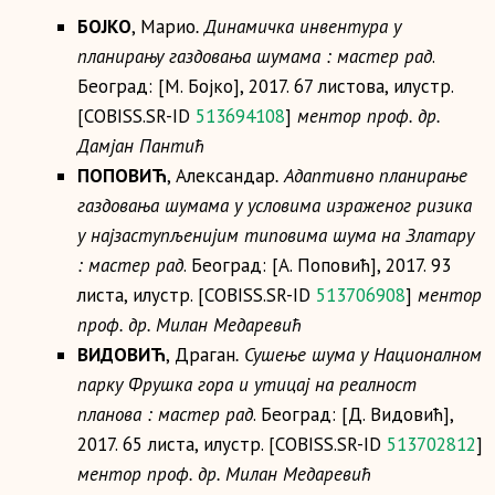
БОЈКО
, Марио
. Динамичка инвентура у
планирању газдовања шумама : мастер рад
.
Београд: [М. Бојко], 2017. 67 листова, илустр.
[COBISS.SR-ID
513694108
]
ментор проф. др.
Дамјан Пантић
ПОПОВИЋ
, Александар
. Адаптивно планирање
газдовања шумама у условима израженог ризика
у најзаступљенијим типовима шума на Златару
: мастер рад
. Београд: [А. Поповић], 2017. 93
листа, илустр. [COBISS.SR-ID
513706908
]
ментор
проф. др. Милан Медаревић
ВИДОВИЋ
, Драган
. Сушење шума у Националном
парку Фрушка гора и утицај на реалност
планова : мастер рад
. Београд: [Д. Видовић],
2017. 65 листа, илустр. [COBISS.SR-ID
513702812
]
ментор проф. др. Милан Медаревић