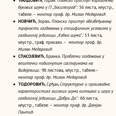
ЋАЛДОВИЋ
, Горан
. Плански приступ коришћења
букових шума у ГЈ „Босилеград“:
56 листа, илустр.,
табеле. –
ментор проф. др.
Милан Медаревић
НОВЧИЋ,
Зоран
.
Плански приступ обезбеђивању
трајности газдовања у специфичним условима у
газдинској јединици „Каћка шума“:
53 листа,
илустр., граф. прикази. –
ментор проф. др.
Милан Медаревић
СПАСОЈЕВИЋ,
Бранка
. Проблеми газдовања у
вештачки подигнутим састојинама на
Видојевици:
98 листова, илустр., табеле.–
ментор проф. др. Милан Медаревић
ТОДОРОВИЋ
,
Срђан
.
Структурне и производне
карактеристике високих шума китњака и цера у
газдинској јединици „Добри До“:
66 листа,
илустр., табеле. –
ментор проф. др.
Дамјан
Пантић