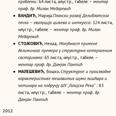
проблеми:
64 листа, илустр., табеле. –
ментор
проф. др.
Милан Медаревић
ВАНДИЋ,
Марија
.Плански развој Делиблатског
песка – еволуција циљева и интереса:
124 листа,
илустр., табеле. –
ментор проф. др.
Милан
Медаревић
СТОЈКОВИЋ
,
Ненад
. Могућност примене
делимичног премера у структурно-хетерогеним
састојинама:
65 листа, илустр., табеле. –
ментор проф. др.
Дамјан Пантић
МАЛЕШЕВИЋ,
Бошко
.
Структурне и производне
карактеристике мешовитих шума лишћара и
четинара на подручју ШУ „Голијска Река“ :
83
листа, илустр., табеле. –
ментор проф. др.
Дамјан Пантић
2012