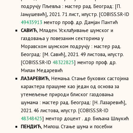
подручју Пљевља : мастер рад. Београд: [П.
Јањушевић], 2021. 71 лист, илустр. [COBISS.SR-ID
49435913
ментор проф. др. Дамјан Пантић
САВИЋ
, Младен. Усклађивање шумског и
газдовања у повезаним секторима у
Моравском шумском подручју : мастер рад.
Београд: [М. Савић], 2021. 49 листова, илустр.
[COBISS.SR-ID
48322825
] ментор проф. др.
Милан Медаревић
ЛАЗАРЕВИЋ
, Немања. Стање букових састојина
карактера прашуме као један од основа за
утемељење природи блиског газдовања
шумама : мастер рад. Београд: [Н. Лазаревић],
2021. 46 листова, илустр. [COBISS.SR-ID
48348425
] ментор доцент . др. Биљана Шљукић
ПЕНДИЋ
, Милош. Стање шума и посебни