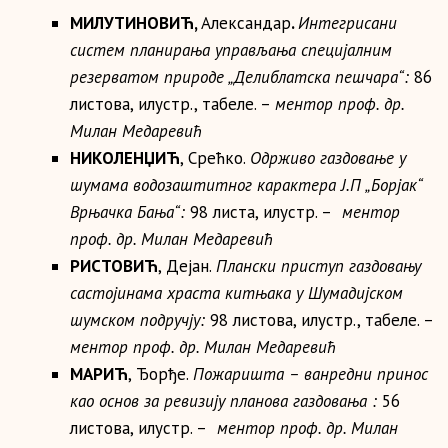
МИЛУТИНОВИЋ
,
Александар
.
Интегрисани
систем планирања управљања специјалним
резерватом природе „Делиблатска пешчара“:
86
листова, илустр., табеле. –
ментор проф. др.
Милан Медаревић
НИКОЛЕНЏИЋ
, Срећко.
Одрживо газдовање у
шумама водозаштитног карактера Ј.П „Борјак“
Врњачка Бања“:
98 листа, илустр. –
ментор
проф. др.
Милан Медаревић
РИСТОВИЋ
, Дејан.
Плански приступ газдовању
састојинама храста китњака у Шумадијском
шумском подручју:
98 листова, илустр., табеле. –
ментор проф. др.
Милан Медаревић
МАРИЋ
, Ђорђе.
Пожаришта – ванредни принос
као основ за ревизију планова газдовања :
56
листова, илустр. –
ментор проф. др.
Милан