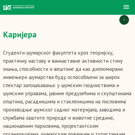
+
Каријера
Студенти шумарског факултета кроз теоријску,
практичну наставу и ваннаставне активности стичу
знања, способности и вештине да као дипломирани
инжењери шумарства буду оспособљени за широк
спектар запошљавања: у шумским газдинствима и
шумским управама, јавним предузећима и скупштинама
општина, расадницима и стакленицима на пословима
производње шумског садног материјала, заводима и
службама заштите природе и животне средине,
националним парковима, пројектантским
организацијама, шумарским ловачким и туристичким