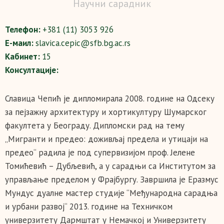
Научни сарадник
Телефон:
+381 (11) 3053 926
Е-маил:
slavica.cepic@sfb.bg.ac.rs
Кабинет:
15
Консултације:
Славица Чепић је дипломирала 2008. године на Одсеку
за пејзажну архитектуру и хортикултуру Шумарског
факултета у Београду. Дипломски рад на тему
„Мигранти и предео: доживљај предела и утицаји на
предео“ радила је под супервизијом проф. Јелене
Томићевић – Дубљевић, а у сарадњи са Институтом за
управљање пределом у Фрајбургу. Завршила је Еразмус
Мундус дуалне мастер студије “Међународна сарадња
и урбани развој“ 2013. године на Техничком
универзитету Дармштат у Немачкој и Универзитету