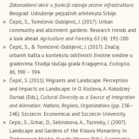
Zakonodavni okvir u funkciji razvoja zelene infrastrukture
.
Beograd: Udruženje pejzažnih arhitekata Srbije.
Čepić, S., Tomićević-Dubljević, J. (2017). Urban
community and allotment gardens: Research trends and
a look ahead.
Agriculture and Forestry, 63
(4): 191-200.
Čepić, S., & Tomićević-Dublјević, J. (2017). Značaj
urbanih bašta u kontekstu održivosti životne sredine u
gradovima. Studija slučaja grada Kragujevca,
Ecologica,
86,
390 – 394.
Čepić, S. (2011). Migrants and Landscape. Perception
and Impacts on Landscape. In O. Kozlova, A. Kołodziej-
Durnaś (Eds.),
Cultural Diversity as a Source of Integration
and Alienation: Nations, Regions, Organizations
(pp. 236–
246). Szczecin: Economicus and Szczecin University.
Cepic, S., Grbac, D., Sekiranova, A., Tuzinsky, I. (2007).
Landscape and Gardens of the Klisura Monastery. In