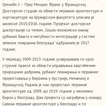
Гренобл 2 – Пјер Мендес Франс у Француској.
Докторске студије из области пејзажне архитектуре и
хортикултуре на Шумарском факултету уписала је
школске 2015/2016. године. Пројекат докторске
дисертације са темом „Социо-економски значај
урбаних башта и могућности интеграције у систем
зелених површина Београда“ одбранила је 2017.
године.
У периоду 2009-2013. године усавршавала се кроз
стручне праксе из области управљања заштићеним
природним добрима, урбаног планирања и пејзажног
пројектовања у бироима у Аустрији, Немачкој и
Француској. Радила је као пројектант пејзажне
архитектуре од 2009. до 2019. године у неколико
бироа у Београду. Два пројекта су награђена у оквиру
Салона пејзажне архитектуре у Београду и то