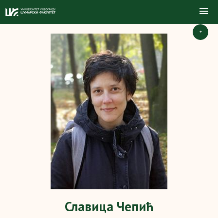
+
Славица Чепић