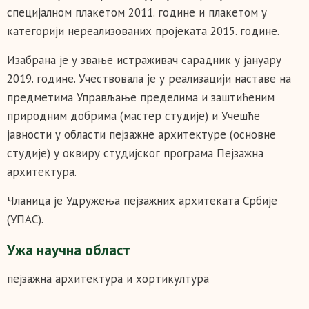
специјалном плакетом 2011. године и плакетом у
категорији нереализованих пројеката 2015. године.
Изабрана је у звање истраживач сарадник у јануару
2019. године. Учествовала је у реализацији наставе на
предметима Управљање пределима и заштићеним
природним добрима (мастер студије) и Учешће
јавности у области пејзажне архитектуре (основне
студије) у оквиру студијског програма Пејзажна
архитектура.
Чланица је Удружења пејзажних архитеката Србије
(УПАС).
Ужа научна област
пејзажна архитектура и хортикултура