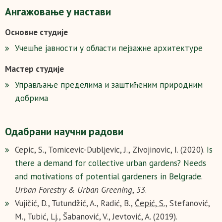
Ангажовање у настави
Основне студије
Учешће јавности у области пејзажне архитектуре
Мастер студије
Управљање пределима и заштићеним природним
добрима
Одабрани научни радови
Cepic, S., Tomicevic-Dubljevic, J., Zivojinovic, I. (2020).
Is
there a demand for collective urban gardens? Needs
and motivations of potential gardeners in Belgrade
.
Urban Forestry & Urban Greening
,
53
.
Vujičić, D., Tutundžić, A., Radić, B.,
Čepić, S.,
Stefanović,
M., Tubić, Lj., Šabanović, V., Jevtović, A. (2019).