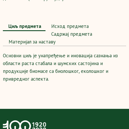
Циљ предмета
Исход предмета
Садржај предмета
Maтеријал за наставу
Основни циљ је унапређење и иновација сазнања из
области раста стабала и шумских састојина и
продукције биомасе са биолошког, еколошког и
привредног аспекта.