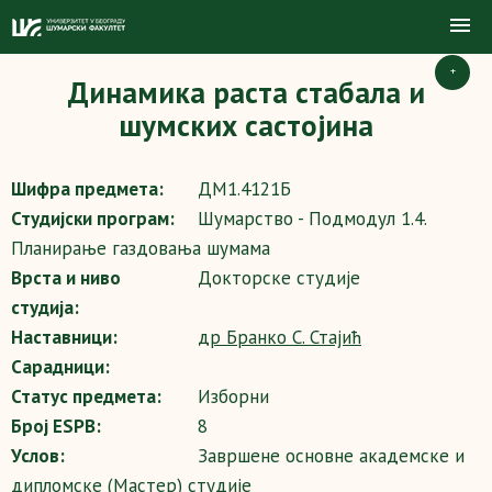
+
Динамика раста стабала и
шумских састојина
Шифра предмета:
ДМ1.4121Б
Студијски програм:
Шумарство - Подмодул 1.4.
Планирање газдовања шумама
Врста и ниво
Докторске студије
студија:
Наставници:
др Бранко С. Стајић
Сарадници:
Статус предмета:
Изборни
Број ESPB:
8
Услов:
Завршене основне академске и
дипломске (Мастер) студије