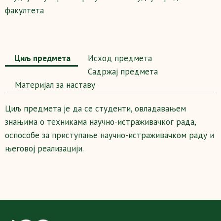
факултета
Циљ предмета
Исход предмета
Садржај предмета
Maтеријал за наставу
Циљ предмета је да се студенти, овладавањем
знањима о техникама научно-истраживачког рада,
оспособе за приступање научно-истраживачком раду и
његовој реализацији.