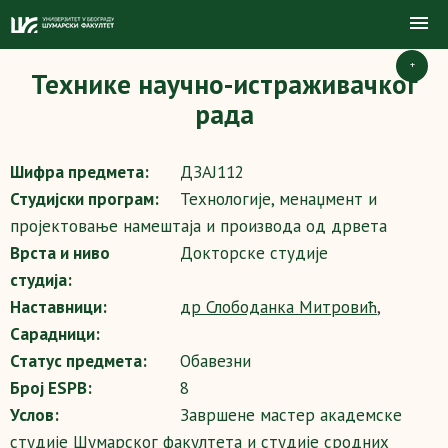
+
Технике научно-истраживачког
рада
Шифра предмета:
ДЗАЈ112
Студијски програм:
Технологије, менаџмент и
пројектовање намештаја и производа од дрвета
Врста и ниво
Докторске студије
студија:
Наставници:
др Слободанка Митровић
,
Сарадници:
Статус предмета:
Обавезни
Број ESPB:
8
Услов:
Завршене мастер академске
студије Шумарског факултета и студије сродних