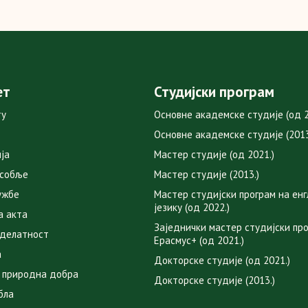
ет
Студијски програм
ту
Основне академске студије (од 2
Основне академске студије (2013
ја
Мастер студије (од 2021.)
особље
Мастер студије (2013.)
ужбе
Мастер студијски програм на ен
језику (од 2022.)
а акта
Заједнички мастер студијски пр
 делатност
Ерасмус+ (од 2021.)
а
Докторске студије (од 2021.)
 природна добра
Докторске студије (2013.)
бла