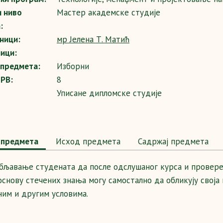
и ниво
Mастер академске студије
:
ници:
мр Јелена Т. Матић
ици:
 предмета:
Изборни
SPB:
8
Уписане дипломске студије
предмета
Исход предмета
Садржај предмета
бљавање студената да после одслушаног курса и провере
 основу стечених знања могу самостално да обликују свој
им и другим условима.