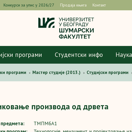
Конкурси за упис у 2026/27
Продаја књига
Контакт
ијски програми
Студентски инфо
Наук
ски програми
Мастер студије (2013.)
Студијски програми
>
>
роизвода од дрвета
иковање производа од дрвета
предмета:
ТМПМ6А1
ски програм:
Teхнологије, менаџмент и пројектовање н