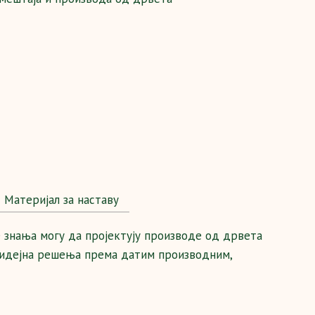
Maтеријал за наставу
 знања могу да пројектују производе од дрвета
а идејна решења према датим производним,