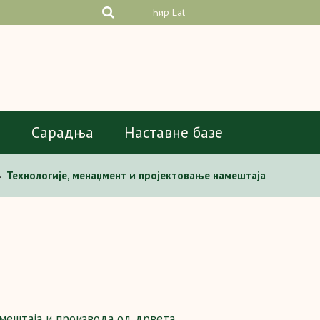
Ћир
Lat
а
Сарадња
Наставне базе
Технологије, менаџмент и пројектовање намештаја
>
амештаја и производа од дрвета