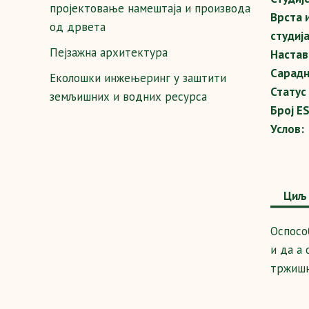
пројектовање намештаја и производа
Врста 
од дрвета
студија
Пејзажна архитектура
Настав
Сарадн
Еколошки инжењеринг у заштити
Статус
земљишних и водних ресурса
Број E
Услов:
Циљ 
Оспосо
и да а
тржишн