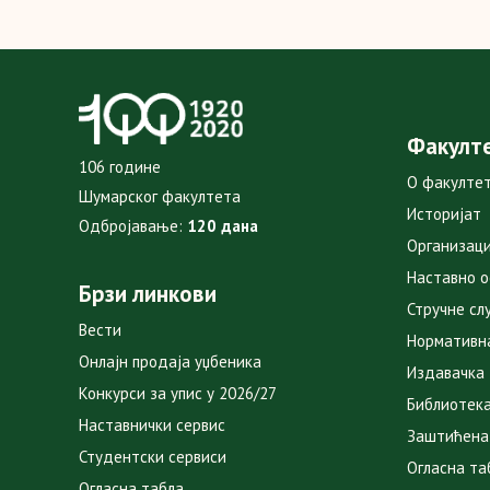
Факулт
106 године
О факулте
Шумарског факултета
Историјат
Одбројавање:
120 дана
Организаци
Наставно 
Брзи линкови
Стручне сл
Вести
Нормативн
Онлајн продаја уџбеника
Издавачка
Конкурси за упис у 2026/27
Библиотек
Наставнички сервис
Заштићена
Студентски сервиси
Огласна та
Огласна табла