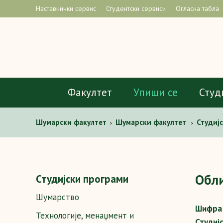
Наставнички сервис
Студентски сервиси
Огласна табла
Факултет
Упиши се
Студ
Шумaрски факултет
Шумарски факултет
Студиј
>
>
и производа од дрвета
Предмети
Обликовање п
>
>
Обл
Студијски програми
Шумарство
Шифра 
Технологије, менаџмент и
Студиј