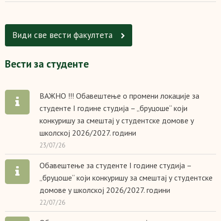
Види све вести факултетa
Вести за студенте
ВАЖНО !!! Обавештење о промени локације за
студенте I године студија – „бруцоше“ који
конкуришу за смештај у студентске домове у
школској 2026/2027. години
23/07/26
Обавештење за студенте I године студија –
„бруцоше“ који конкуришу за смештај у студентске
домове у школској 2026/2027. години
22/07/26