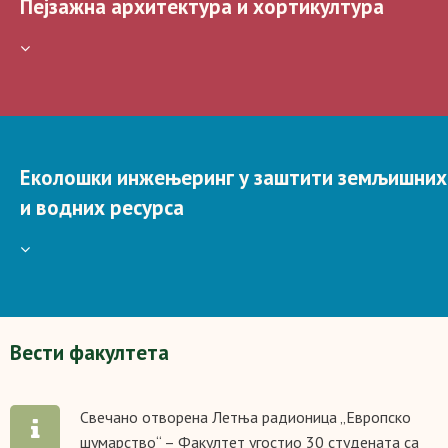
Пејзажна архитектура и хортикултура
Еколошки инжењеринг у заштити земљишних
и водних ресурса
Вести факултетa
Свечано отворена Летња радионица „Европско
шумарство“ – Факултет угостио 30 студената са