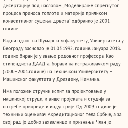
дисертацију под насловом „Моделирање спрегнутог
процеса преноса топлоте и материје приликом
конвективног сушења дрвета“ одбранио је 2001.
године
Радни однос на Шумарском факултету, Универзитета у
Београду засновао је 01.03.1992. године. Јануара 2018.
године биран је у звање редовног професора. Као
стипендиста ДААД-а, борави на истраживачком раду
(2000–2001.године) на Техничком Универзитету –
Машинског факултета у Дрездену, Немачка.
Има положен стручни испит за пројектовање у
машинској струци, и више пројеката и студија за
потребе привреде и индустрије. Од 2009. године је
технички оцењивач Акредитационог тела Србије, а за
свој рад је добио захвалнице и признања. Члан је