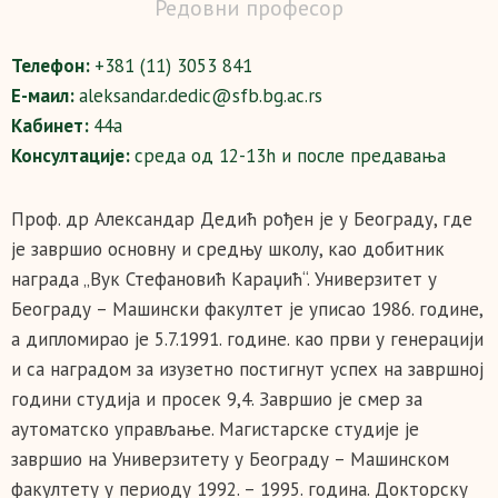
Редовни професор
Телефон:
+381 (11) 3053 841
Е-маил:
aleksandar.dedic@sfb.bg.ac.rs
Кабинет:
44а
Консултације:
среда од 12-13h и после предавања
Проф. др Александар Дедић рођен je у Београду, где
је завршио основну и средњу школу, као добитник
награда „Вук Стефановић Караџић“. Универзитет у
Београду – Машински факултет је уписао 1986. године,
а дипломирао је 5.7.1991. године. као први у генерацији
и са наградом за изузетно постигнут успех на завршној
години студија и просек 9,4. Завршио је смер за
аутоматско управљање. Магистарске студије је
завршио на Универзитету у Београду – Машинском
факултету у периоду 1992. – 1995. година. Докторску