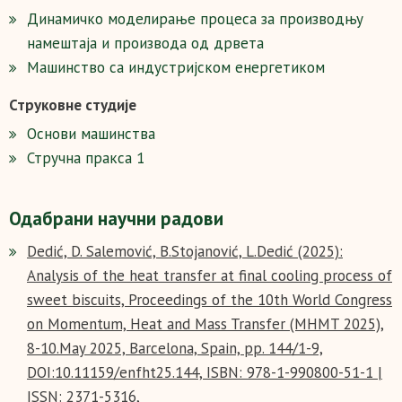
Динамичко моделирање процеса за производњу
намештаја и производа од дрвета
Машинство са индустријском енергетиком
Струковне студије
Основи машинства
Стручна пракса 1
Одабрани научни радови
Dedić, D. Salemović, B.Stojanović, L.Dedić (2025):
Analysis of the heat transfer at final cooling process of
sweet biscuits, Proceedings of the 10th World Congress
on Momentum, Heat and Mass Transfer (MHMT 2025),
8-10.May 2025, Barcelona, Spain, pp. 144/1-9,
DOI:10.11159/enfht25.144, ISBN: 978-1-990800-51-1 |
ISSN: 2371-5316,