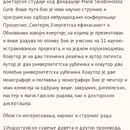
докторске студије код фондације Marie Skodowolska
Curie. Више пута био је члан научно-стручних и
програмских одбора међународних конференција:
Процесинг, Синтерм, Енергетска ефикасаност и
Обновљиви извори енергије, на којима је презентовао
и више радова по позиву. Био је учесник на 11 научно-
истраживачких пројеката, и на једном коруководилац.
Коаутор је на два техничка решења и аутор патента.
Аутор је два универзитетска уџбеника и коаутор два
помоћна универзитетска уџбеника. Коаутор је две
монографије и поглавља у монографији. Био је ментор и
члан комисија за одбрану више: завршних, дипломских,
мастер и магистарских радова, као и докторских
дисертација.
Области интересовања, научног и стручног рада:
1.Индустријско сушење дрвета и других производа,