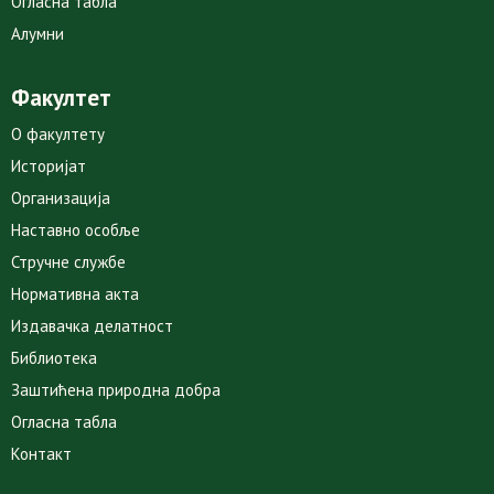
Огласна табла
Алумни
Факултет
О факултету
Историјат
Организација
Наставно особље
Стручне службе
Нормативна акта
Издавачка делатност
Библиотека
Заштићена природна добра
Огласна табла
Контакт