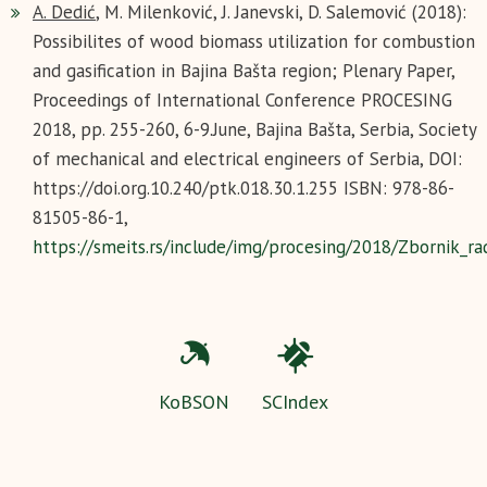
A. Dedić
, M. Milenković, J. Janevski, D. Salemović (2018):
Possibilites of wood biomass utilization for combustion
and gasification in Bajina Bašta region; Plenary Paper,
Proceedings of International Conference PROCESING
2018, pp. 255-260, 6-9.June, Bajina Bašta, Serbia, Society
of mechanical and electrical engineers of Serbia, DOI:
https://doi.org.10.240/ptk.018.30.1.255 ISBN: 978-86-
81505-86-1,
https://smeits.rs/include/img/procesing/2018/Zbornik_r
KoBSON
SCIndex