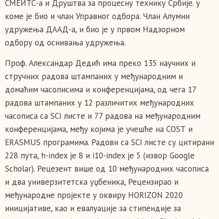
СМЕИТС-а и Друштва за процесну технику Србије. у
коме је био и члан Управног одбора. Члан Алумни
удружења ДААД-а, и био је у првом Надзорном
одбору од оснивања удружења.
Проф. Александар Дедић има преко 135 научних и
стручних радова штампаних у међународним и
домаћим часописима и конференцијама, од чега 17
радова штампаних у 12 различитих међународних
часописа са SCI листе и 77 радова на међународним
конференцијама, међу којима је учешће на COSТ и
ERASMUS програмима. Радови са SCI листе су цитирани
228 пута, h-index је 8 и i10-index је 5 (извор Google
Scholar). Рецезент више од 10 међународних часописа
и два универзитетска уџбеника, Рецензирао и
међународне пројекте у оквиру HORIZON 2020
иницијативе, као и евалуације за стипендије за