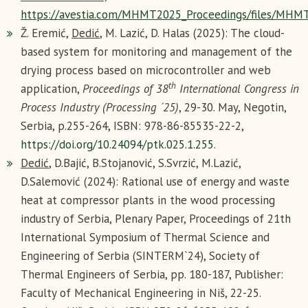
https://avestia.com/MHMT2025_Proceedings/files/MHMT
Ž. Eremić,
Dedić
, M. Lazić, D. Halas (2025): The cloud-
based system for monitoring and management of the
drying process based on microcontroller and web
th
application,
Proceedings of 38
International Congress in
Process Industry (Processing ´25)
, 29-30. May, Negotin,
Serbia, p.255-264, ISBN: 978-86-85535-22-2,
https://doi.org/10.24094/ptk.025.1.255
.
Dedić
, D.Bajić, B.Stojanović, S.Svrzić, M.Lazić,
D.Salemović (2024): Rational use of energy and waste
heat at compressor plants in the wood processing
industry of Serbia, Plenary Paper, Proceedings of 21th
International Symposium of Thermal Science and
Engineering of Serbia (SINTERM`24), Society of
Thermal Engineers of Serbia, pp. 180-187, Publisher:
Faculty of Mechanical Engineering in Niš, 22-25.