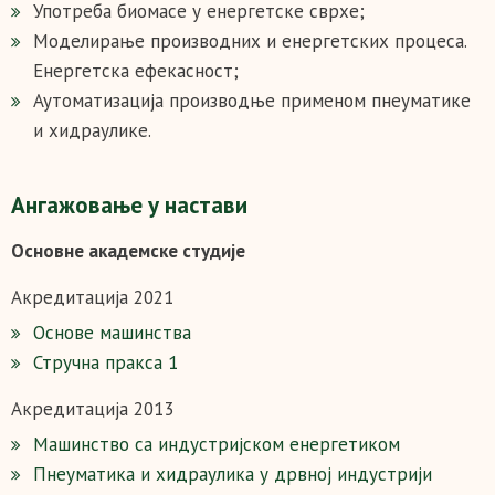
Употреба биомасе у енергетске сврхе;
Моделирање производних и енергетских процеса.
Енергетска ефекасност;
Аутоматизација производње применом пнеуматике
и хидраулике.
Ангажовање у настави
Основне академске студије
Акредитација 2021
Основе машинства
Стручна пракса 1
Акредитација 2013
Машинство са индустријском енергетиком
Пнеуматика и хидраулика у дрвној индустрији