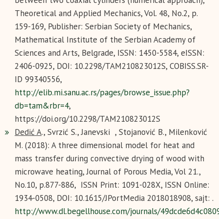
between two coaxial cylinders (numerical approach),
Theoretical and Applied Mechanics, Vol. 48, No.2, p.
159-169, Publisher: Serbian Society of Mechanics,
Mathematical Institute of the Serbian Academy of
Sciences and Arts, Belgrade, ISSN: 1450-5584, eISSN:
2406-0925, DOI: 10.2298/TAM210823012S, COBISS.SR-
ID 99340556,
http://elib.mi.sanu.ac.rs/pages/browse_issue.php?
db=tam&rbr=4
,
https://doi.org/10.2298/TAM210823012S
Dedić A
., Svrzić S., Janevski , Stojanović B., Milenković
M. (2018): A three dimensional model for heat and
mass transfer during convective drying of wood with
microwave heating, Journal of Porous Media, Vol 21.,
No.10, p.877-886, ISSN Print: 1091-028X, ISSN Online:
1934-0508, DOI: 10.1615/JPortMedia 2018018908, sajt: .
http://www.dl.begellhouse.com/journals/49dcde6d4c08