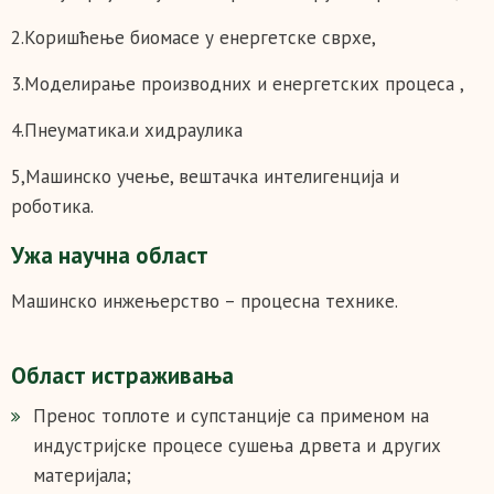
2.Коришћење биомасе у енергетске сврхе,
3.Моделирање производних и енергетских процеса ,
4.Пнеуматика.и хидраулика
5,Машинско учење, вештачка интелигенција и
роботика.
Ужа научна област
Машинско инжењерство – процесна технике.
Област истраживања
Пренос топлоте и супстанције са применом на
индустријске процесе сушења дрвета и других
материјала;