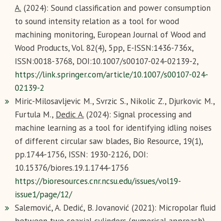
A.
(2024): Sound classification and power consumption
to sound intensity relation as a tool for wood
machining monitoring, European Journal of Wood and
Wood Products, Vol. 82(4), 5pp, E-ISSN:1436-736x,
ISSN:0018-3768, DOI:10.1007/s00107-024-02139-2,
https://link.springer.com/article/10.1007/s00107-024-
02139-2
Miric-Milosavljevic M., Svrzic S., Nikolic Z., Djurkovic M.,
Furtula M.,
Dedic A.
(2024): Signal processing and
machine learning as a tool for identifying idling noises
of different circular saw blades, Bio Resource, 19(1),
pp.1744-1756, ISSN: 1930-2126, DOI:
10.15376/biores.19.1.1744-1756
https://bioresources.cnr.ncsu.edu/issues/vol19-
issue1/page/12/
Salemović, A. Dedić, B. Jovanović (2021): Micropolar fluid