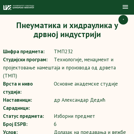
+
Пнеуматика и хидраулика у
дрвној индустрији
Шифра предмета:
ТМП232
Студијски програм:
Tехнологије, менаџмент и
пројектовање намештаја и производа од дрвета
(ТМП)
Врста и ниво
Основне академске студије
студија:
Наставници:
др Александар Дедић
Сарадници:
Статус предмета:
Изборни предмет
Број ESPB:
6
Услов:
Долазак на предавања и вежбе