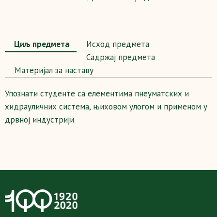
Циљ предмета
Исход предмета
Садржај предмета
Maтеријал за наставу
Упознати студенте са елементима пнеуматских и
хидрауличних система, њиховом улогом и применом у
дрвној индустрији