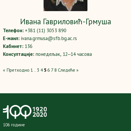
Ивана Гавриловић-Грмуша
Телефон:
+381 (11) 3053 890
Е-маил:
ivana.grmusa@sfb.bg.ac.rs
Кабинет:
136
Консултације:
понедељак, 12‒14 часова
« Претходно
1
3
4
5
6
7
8
Следеће »
…
106 године