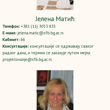
Јелена Матић
Телефон:
+381 (11) 3053 835
Е-маил:
jelena.matic@sfb.bg.ac.rs
Кабинет:
66
Консултације:
консултације се одржавају сваког
радног дана, а термин се заказује путем мејла:
projektovanje@sfb.bg.ac.rs