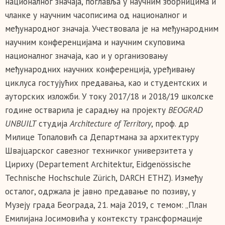
националног значаја, поглавља у научним зборницима и
чланке у научним часописима од националног и
међународног значаја. Учествовала је на међународним
научним конференцијама и научним скуповима
националног значаја, као и у организовању
међународних научних конференција, уређивању
циклуса гостујућих предавања, као и студентских и
ауторских изложби. У току 2017/18 и 2018/19 школске
године остварила је сарадњу на пројекту
BEOGRAD
UNBUILT
студија
Architecture of Territory
, проф. др
Милице Топаловић са Департмана за архитектуру
Швајцарског савезног техничког универзитета у
Цириху (Departement Architektur, Eidgenössische
Technische Hochschule Zürich, DARCH ETHZ). Између
осталог, одржала је јавно предавање по позиву, у
Музеју града Београда, 21. маја 2019, с темом: „План
Емилијана Јосимовића у контексту трансформације