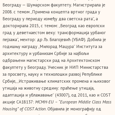
Београду — Шумарском факултету. Магистрирала је
2008. с темом „Примена концепта вртног града у
Београду у периоду између два светска рата”, а
докторирала 2015, с темом: „Београд као европски
град у деветнаестом веку: трансформација урбаног
пејзажа”, ментор: др Љ. Благојевић (УБАФ). Добила је
годишњу награду „Милорад Мацура” Института за
архитектуру и урбанизам Србије за најбољи
одбрањени магистарски рад на Архитектонском
факултету у Београду. Учесник је НИП Министарства
за просвету, науку и технолошки развој Републике
Србије, „Истраживање климатских промена и њиховог
утицаја на животну средину: праћење утицаја,
адаптација и ублажавање” (43007), од 2011, као и COST
акције CA18137:
MCMH-EU – “European Middle Class Mass
Housing” of COST Action
. Објавила је монографију од