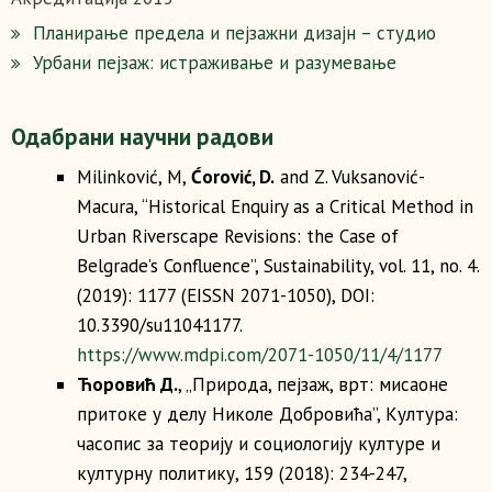
Планирање предела и пејзажни дизајн – студио
Урбани пејзаж: истраживање и разумевање
Одабрани научни радови
Milinković, M,
Ćorović, D.
and Z. Vuksanović-
Macura, “Historical Enquiry as a Critical Method in
Urban Riverscape Revisions: the Case of
Belgrade’s Confluence”, Sustainability, vol. 11, no. 4.
(2019): 1177 (ЕISSN 2071-1050), DOI:
10.3390/su11041177.
https://www.mdpi.com/2071-1050/11/4/1177
Ћоровић Д.
, „Природа, пејзаж, врт: мисаоне
притоке у делу Николе Добровића”, Култура:
часопис за теорију и социологију културе и
културну политику, 159 (2018): 234-247,