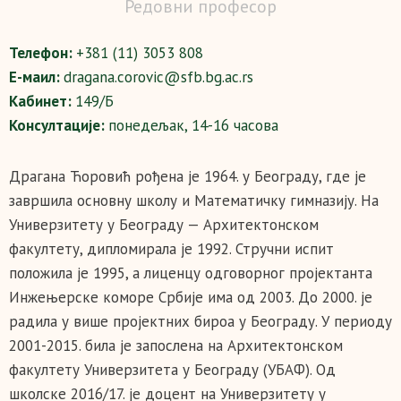
Редовни професор
Телефон:
+381 (11) 3053 808
Е-маил:
dragana.corovic@sfb.bg.ac.rs
Кабинет:
149/Б
Консултације:
понедељак, 14-16 часова
Драгана Ћоровић рођена је 1964. у Београду, где је
завршила основну школу и Математичку гимназију. На
Универзитету у Београду — Архитектонском
факултету, дипломирала је 1992. Стручни испит
положила је 1995, а лиценцу одговорног пројектанта
Инжењерске коморе Србије има од 2003. До 2000. је
радила у више пројектних бироа у Београду. У периоду
2001-2015. била је запослена на Архитектонском
факултету Универзитетa у Београду (УБАФ). Oд
школске 2016/17. је доцент на Универзитету у