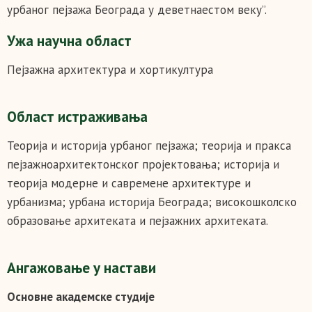
урбаног пејзажа Београда у деветнаестом веку”.
Ужа научна област
Пејзажна архитектура и хортикултура
Област истраживања
Теорија и историја урбаног пејзажа; теорија и пракса
пејзажноархитектонског пројектовања; историја и
теорија модерне и савремене архитектуре и
урбанизма; урбана историја Београда; високошколско
образовање архитеката и пејзажних архитеката.
Ангажовање у настави
Основне академске студије