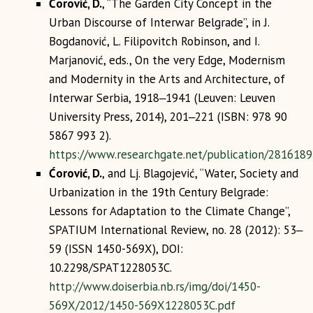
Ćorović, D.
, “The Garden City Concept in the
Urban Discourse of Interwar Belgrade”, in J.
Bogdanović, L. Filipovitch Robinson, and I.
Marjanović, eds., On the very Edge, Modernism
and Modernity in the Arts and Architecture, of
Interwar Serbia, 1918‒1941 (Leuven: Leuven
University Press, 2014), 201‒221 (ISBN: 978 90
5867 993 2).
https://www.researchgate.net/publication/281618
Ćorović, D.
, and Lj. Blagojević, “Water, Society and
Urbanization in the 19th Century Belgrade:
Lessons for Adaptation to the Climate Change”,
SPATIUM International Review, no. 28 (2012): 53‒
59 (ISSN 1450-569X), DOI:
10.2298/SPAT1228053C.
http://www.doiserbia.nb.rs/img/doi/1450-
569X/2012/1450-569X1228053C.pdf