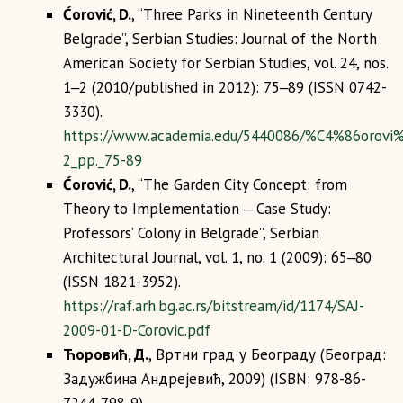
Ćorović, D.
, “Three Parks in Nineteenth Century
Belgrade”, Serbian Studies: Journal of the North
American Society for Serbian Studies, vol. 24, nos.
1‒2 (2010/published in 2012): 75‒89 (ISSN 0742-
3330).
https://www.academia.edu/5440086/%C4%86orovi%C4
2_pp._75-89
Ćorović, D.
, “The Garden City Concept: from
Theory to Implementation ‒ Case Study:
Professors’ Colony in Belgrade”, Serbian
Architectural Journal, vol. 1, no. 1 (2009): 65‒80
(ISSN 1821-3952).
https://raf.arh.bg.ac.rs/bitstream/id/1174/SAJ-
2009-01-D-Corovic.pdf
Ћоровић, Д.
, Вртни град у Београду (Београд:
Задужбина Андрејевић, 2009) (ISBN: 978-86-