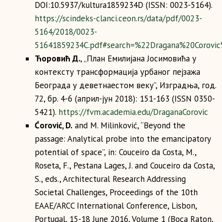
DOI:10.5937/kultura1859234D (ISSN: 0023-5164).
https://scindeks-clanci.ceon.rs/data/pdf/0023-
5164/2018/0023-
51641859234C.pdf#search=%22Dragana%20Corovi
Ћоровић Д.
, „План Емилијана Јосимовића у
контексту трансформација урбаног пејзажа
Београда у деветнаестом веку”, Изградња, год.
72, бр. 4-6 (април-јун 2018): 151-163 (ISSN 0350-
5421).
https://fvm.academia.edu/DraganaCorovic
Ćorović, D.
and M. Milinković, “Beyond the
passage: Analytical probe into the emancipatory
potential of space”, in: Couceiro da Costa, M.,
Roseta, F., Pestana Lages, J. and Couceiro da Costa,
S., eds., Architectural Research Addressing
Societal Challenges, Proceedings of the 10th
EAAE/ARCC International Conference, Lisbon,
Portugal, 15-18 June 2016, Volume 1 (Boca Raton,