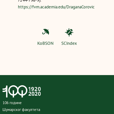
7244-798-9).
https://fvm.academia.edu/DraganaCorovic
KoBSON
SCIndex
106 године
Шумарског факултета