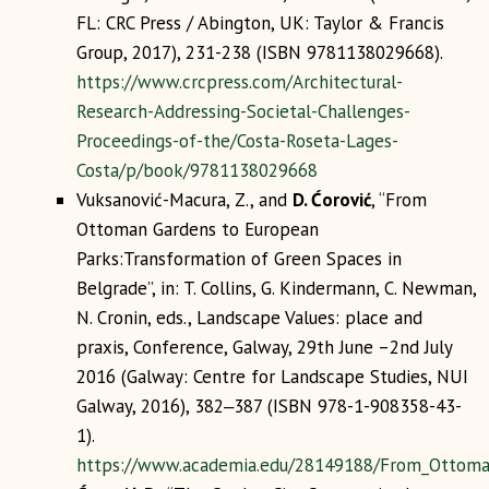
FL: CRC Press / Abington, UK: Taylor & Francis
Group, 2017), 231-238 (ISBN 9781138029668).
https://www.crcpress.com/Architectural-
Research-Addressing-Societal-Challenges-
Proceedings-of-the/Costa-Roseta-Lages-
Costa/p/book/9781138029668
Vuksanović-Macura, Z., and
D. Ćorović
, “From
Ottoman Gardens to European
Parks:Transformation of Green Spaces in
Belgrade”, in: T. Collins, G. Kindermann, C. Newman,
N. Cronin, eds., Landscape Values: place and
praxis, Conference, Galway, 29th June –2nd July
2016 (Galway: Centre for Landscape Studies, NUI
Galway, 2016), 382‒387 (ISBN 978-1-908358-43-
1).
https://www.academia.edu/28149188/From_Ottoma