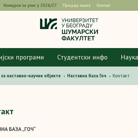
Конкурси за упис у 2026/27
Продаја књига
Контакт
ијски програми
Студентски инфо
Наук
 за наставно-научне објекте
Наставна база Гоч
Контакт
>
>
такт
НА БАЗА „ГОЧ“