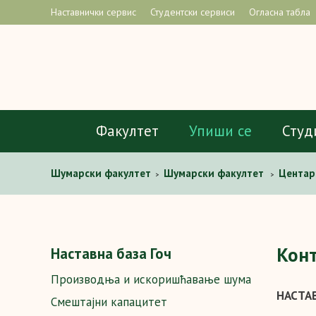
Наставнички сервис
Студентски сервиси
Огласна табла
Факултет
Упиши се
Студ
Шумaрски факултет
Шумарски факултет
Центар
>
>
Кон
Наставна база Гоч
Производња и искоришћавање шума
НАСТАВ
Смештајни капацитет