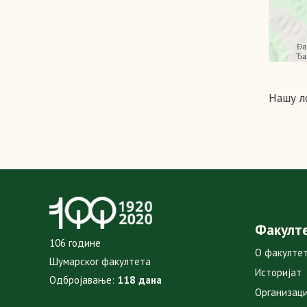
Нашу л
Факулт
106 године
О факулте
Шумарског факултета
Историјат
Одбројавање:
118 дана
Организаци