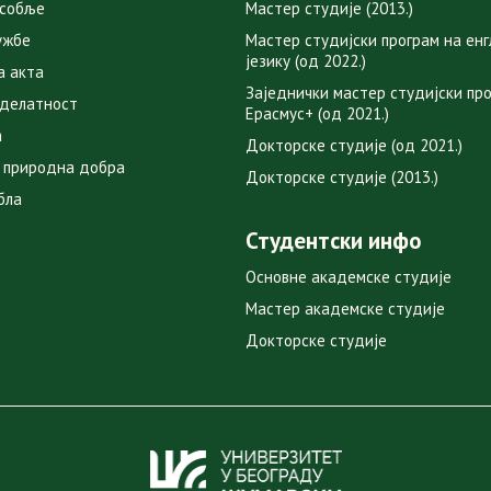
особље
Мастер студије (2013.)
ужбе
Мастер студијски програм на ен
језику (од 2022.)
а акта
Заједнички мастер студијски пр
 делатност
Ерасмус+ (од 2021.)
а
Докторске студије (од 2021.)
 природна добра
Докторске студије (2013.)
бла
Студентски инфо
Основне академске студије
Мастер академске студије
Докторске студије