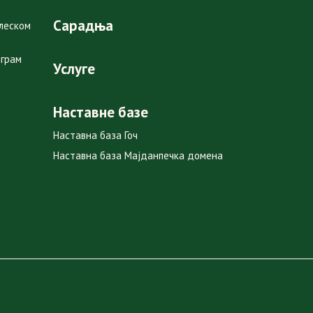
Сарадња
глеском
ограм
Услуге
Наставне базе
Наставна база Гоч
Наставна база Мајданпечка домена