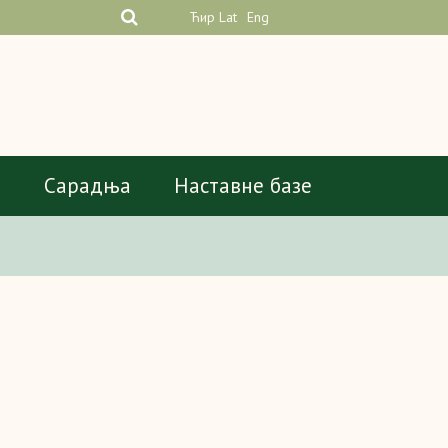
Ћир
Lat
Eng
а
Сарадња
Наставне базе