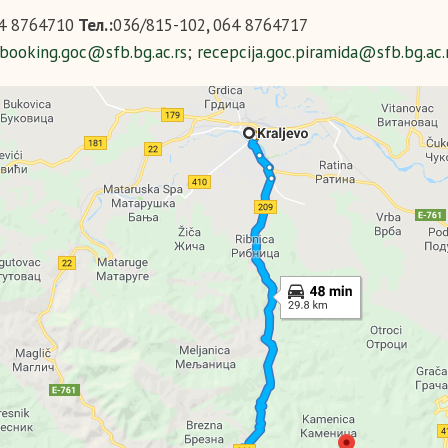
4 8764710
Тел.:
036/815-102
,
064 8764717
booking.goc@sfb.bg.ac.rs
;
recepcija.goc.piramida@sfb.bg.ac.