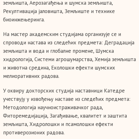
земљишта, Аерозагађења и шумска земљишта,
Рекултивација јаловишта, Земљиште и технике
биоинжењеринга.
На мастер академским студијама организује се и
спроводи настава из следећих предмета: Деградација
земљишта и вода и глобалне промене, Шумска
хидрологија, Системи агрошумарства, Хемија земљишта
и животна средина, Еколошки ефекти шумских
мелиоративних радова.
У оквиру докторских студија наставници Катедре
учествују у извођењу наставе из следећих предмета:
Методологија научноистраживачког рада,
Фиторемедијација, Загађивање, квалитет и заштита
земљишта, Хидролошки и псамолошки ефекти
противерозионих радова.