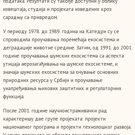
података. Резултати су такође доступни у облику
извештаја, студија и пројеката изведених кроз
сарадњу са привредом.
У периоду 1978. до 1989. година на Катедри су се
спроводила проучавања поремећаја екосистема и
деградације животне средине. Затим, од 1991. до 2001.
године проучавања шумских екосистема са аспекта
утицаја аерозагађивања на шумске екосистеме, и
значаја шумских екосистема за очување основних
природних ресурса у Србији и проучавање
унапређивања њихових заштитних и регулаторних
функција.
После 2001. године научноистраживачки рад
карактеришу две групе пројеката: пројекти
националног програма и пројекти технолошког развоја.