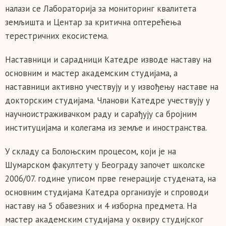
налази се Лабораторија за мониторинг квалитета
земљишта и Центар за критична оптерећења
терестричних екосистема.
Наставници и сарадници Катедре изводе наставу на
основним и мастер академским студијама, а
наставници активно учествују и у извођењу наставе на
докторским студијама. Чланови Катедре учествују у
научноистраживачком раду и сарађују са бројним
институцијама и колегама из земље и иностранства.
У складу са Болоњским процесом, који је на
Шумарском факултету у Београду започет школске
2006/07. године уписом прве генерације студената, на
основним студијама Катедра организује и спроводи
наставу на 5 обавезних и 4 изборна предмета. На
мастер академским студијама у оквиру студијског