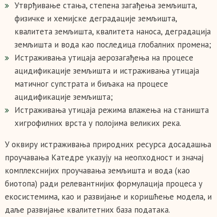
Утврђивање стања, степена загађења земљишта,
физичке и хемијске деградације земљишта,
квалитета земљишта, квалитета наноса, деградација
земљишта и вода као последица глобалних промена;
Истраживања утицаја аерозагађења на процесе
ацидификације земљишта и истраживања утицаја
матичног супстрата и биљака на процесе
ацидификације земљишта;
Истраживања утицаја режима влажења на станишта
хигрофилних врста у полојима великих река.
У оквиру истраживања природних ресурса досадашња
проучавања Катедре указују на неопходност и значај
комплекснијих проучавања земљишта и вода (као
биотопа) ради релевантнијих формулација процеса у
екосистемима, као и развијање и коришћење модела, и
даље развијање квалитетних база података.