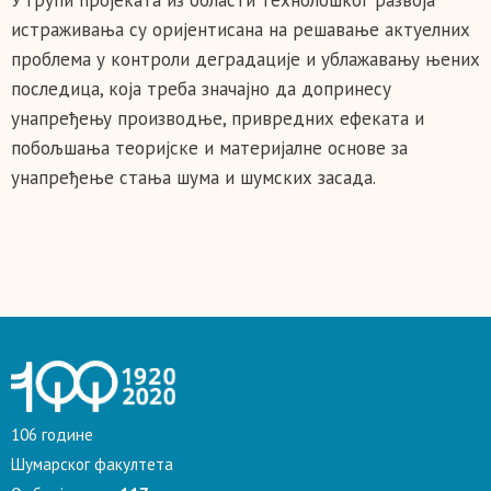
У групи пројеката из области технолошког развоја
истраживања су оријентисана на решавање актуелних
проблема у контроли деградације и ублажавању њених
последица, која треба значајно да допринесу
унапређењу производње, привредних ефеката и
побољшања теоријске и материјалне основе за
унапређење стања шума и шумских засада.
106 године
Шумарског факултета