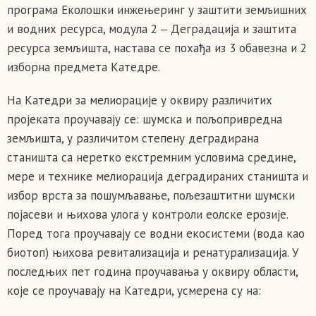
програма Еколошки инжењеринг у заштити земљишних
и водних ресурса, модула 2 ‒ Деградација и заштита
ресурса земљишта, настава се похађа из 3 обавезна и 2
изборна предмета Катедре.
На Катедри за мелиорације у оквиру различитих
пројеката проучавају се: шумска и пољопривредна
земљишта, у различитом степену деградирана
станишта са неретко екстремним условима средине,
мере и технике мелиорација деградираних станишта и
избор врста за пошумљавање, пољезаштитни шумски
појасеви и њихова улога у контроли еолске ерозије.
Поред тога проучавају се водни екосистеми (вода као
биотоп) њихова ревитализација и ренатурализација. У
последњих пет година проучавања у оквиру области,
које се проучавају на Катедри, усмерена су на: