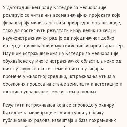
У дугогодишњем раду Катедре за мелиорације
реализује се читав низ веома значајних пројеката које
финансирају министарства и привредне организације,
тако да постигнути резултати имају велики значај и
научноистраживачки рад је од појединачног добио
интердисциплинарни и мултидисциплинарни карактер.
Научним истраживањима на Катедри за мелиорације
обухваћене су многе истраживачке области, а неке од
њих су: шумски екосистеми и њихов утицај на
промене у животној средини, истраживања утицаја
ерозионих процеса на стање земљишта и вегетације и
одрживо управљање земљиштем и водама.
Резултати истраживања која се спроводе у оквиру
Катедре за мелиорације су доступни у облику
публикованих радова, извештаја и база похрањених