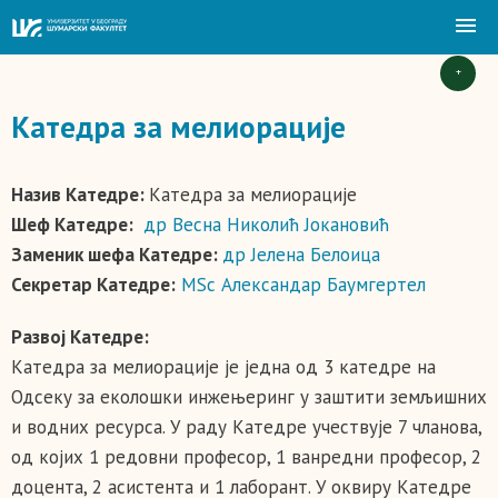
+
Катедра за мелиорације
Назив Катедре:
Катедра за мелиорације
Шеф Катедре:
др Весна Николић Јокановић
Заменик шефа Катедре:
др Јелена Белоица
Секретар Катедре:
MSc Александар Баумгертел
Развој Катедре:
Катедра за мелиорације је једна од 3 катедре на
Одсеку за еколошки инжењеринг у заштити земљишних
и водних ресурса. У раду Катедре учествује 7 чланова,
од којих 1 редовни професор, 1 ванредни професор, 2
доцента, 2 асистента и 1 лаборант. У оквиру Катедре