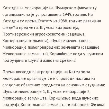
Катедра за мелиорације на Шумарском факултету
организационо је успостављена 1949. године. На
Катедри су према Статуту из 1988. године развијани
следећи предмети: Шумска хидрологија,
Противерозиони агроекосистеми (садашња
Конзервација земљишта), Шумске мелиорације,
Мелиорације пољопривредних земљишта (садашње
Мелиорације земљишта), Коришћење вода у шумским
подручјима и Шума и животна средина.
Према последњој акредитацији на Катедри за
мелиорације организује се и спроводи настава из
следећих обавезних предмета на основним студијама:
Шумске мелиорације 1, Шумске мелиорације 2,
Мелиорације земљишта, Коришћење вода шумских
подручја, Конзервација земљишта; и изборних: Физика