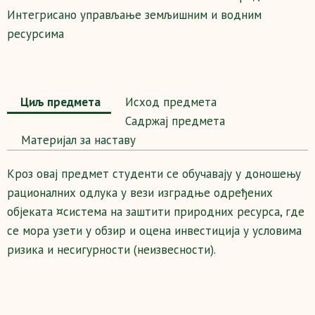
Интегрисано управљање земљишним и водним
ресурсима
Циљ предмета
Исход предмета
Садржај предмета
Maтеријал за наставу
Кроз овај предмет студенти се обучавају у доношењу
рационалних одлука у вези изградње одређених
објеката ¤система на заштити природних ресурса, где
се мора узети у обзир и оцена инвестиција у условима
ризика и несигурности (неизвесности).