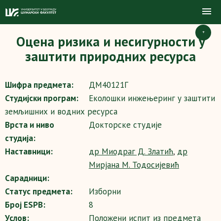
+
Оцена ризика и несигурности у
заштити природних ресурса
Шифра предмета:
ДМ40121Г
Студијски програм:
Еколошки инжењеринг у заштити
земљишних и водних ресурса
Врста и ниво
Докторске студије
студија:
Наставници:
др Миодраг Д. Златић
,
др
Мирјана М. Тодосијевић
Сарадници:
Статус предмета:
Изборни
Број ESPB:
8
Услов:
Положени испит из предмета