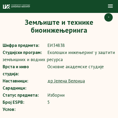
+
Земљиште и технике
биоинжењеринга
Шифра предмета:
ЕИ34838
Студијски програм:
Еколошки инжењеринг у заштити
земљишних и водних ресурса
Врста и ниво
Основне академске студије
студија:
Наставници:
др Јелена Белоица
Сарадници:
Статус предмета:
Изборни
Број ESPB:
5
Услов: