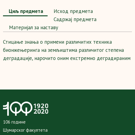
Циљ предмета
Исход предмета
Садржај предмета
Maтеријал за наставу
Стицање знања о примени различитих техника
бионжењеринга на земљиштима различитог степена
деградације, нарочито оним екстремно деградираним
106 године
Шумарског факултета