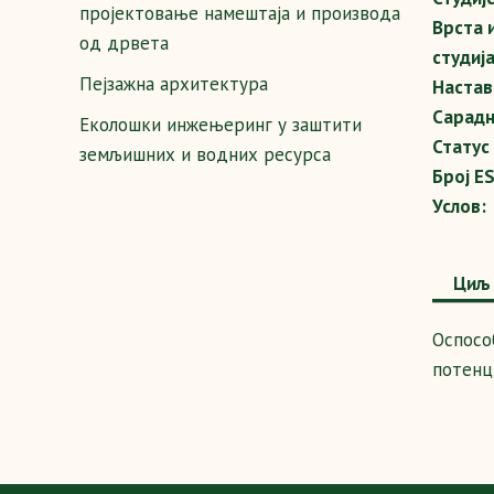
пројектовање намештаја и производа
Врста 
од дрвета
студија
Пејзажна архитектура
Настав
Сарадн
Еколошки инжењеринг у заштити
Статус
земљишних и водних ресурса
Број E
Услов:
Циљ 
Оспосо
потенц