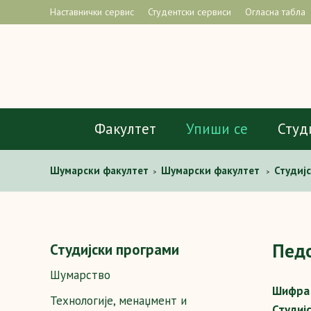
Наставнички сервис
Студентски сервиси
Огласна табла
Факултет
Упиши се
Студ
Шумaрски факултет
Шумарски факултет
Студиј
>
>
земљишних и водних ресурса
Стручна пракса
Пе
>
>
Педо
Студијски програми
Шумарство
Шифра 
Технологије, менаџмент и
Студиј