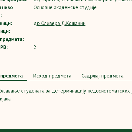
и ниво
Основне академске студије
:
ници:
др Оливера Д.Кошанин
ици:
 предмета:
SPB:
2
предмета
Исход предмета
Садржај предмета
бљавање студената за детерминацију педосистематских
ијала