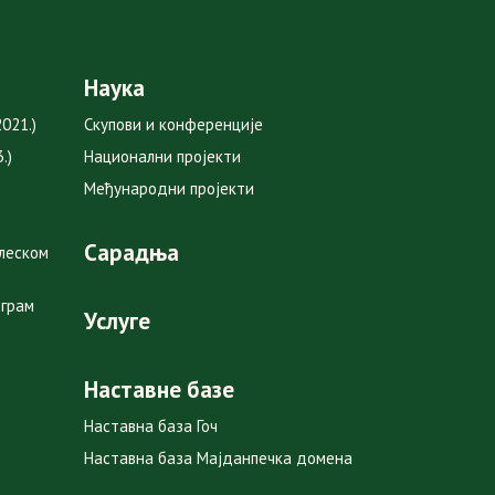
Наука
021.)
Скупови и конференције
.)
Национални пројекти
Међународни пројекти
Сарадња
глеском
ограм
Услуге
Наставне базе
Наставна база Гоч
Наставна база Мајданпечка домена