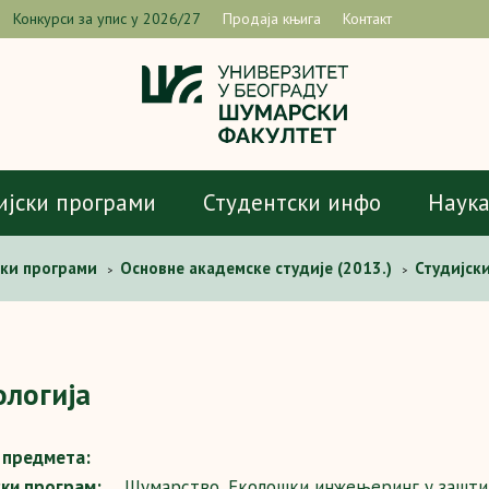
Конкурси за упис у 2026/27
Продаја књига
Контакт
ијски програми
Студентски инфо
Наук
ски програми
Основне академске студије (2013.)
Студијск
>
>
дологија
логија
предмета:
ски програм:
Шумарство, Еколошки инжењеринг у зашти