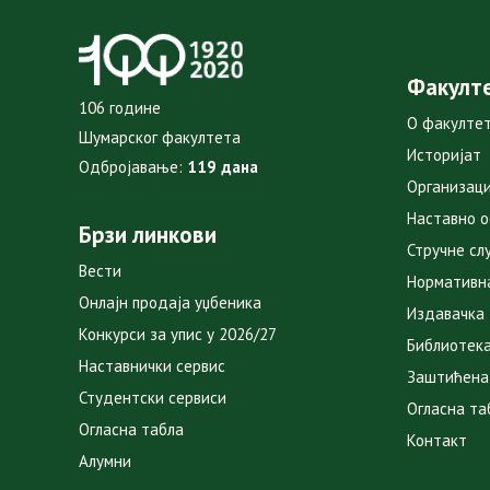
Факулт
106 године
О факулте
Шумарског факултета
Историјат
Одбројавање:
119 дана
Организаци
Наставно 
Брзи линкови
Стручне сл
Вести
Нормативн
Онлајн продаја уџбеника
Издавачка
Конкурси за упис у 2026/27
Библиотек
Наставнички сервис
Заштићена
Студентски сервиси
Огласна та
Огласна табла
Контакт
Алумни