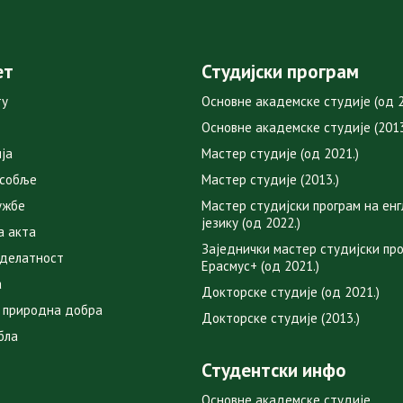
ет
Студијски програм
ту
Основне академске студије (од 2
Основне академске студије (2013
ја
Мастер студије (од 2021.)
особље
Мастер студије (2013.)
ужбе
Мастер студијски програм на ен
језику (од 2022.)
а акта
Заједнички мастер студијски пр
 делатност
Ерасмус+ (од 2021.)
а
Докторске студије (од 2021.)
 природна добра
Докторске студије (2013.)
бла
Студентски инфо
Основне академске студије