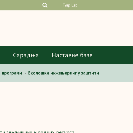
Ћир
Lat
а
Сарадња
Наставне базе
и програми
Еколошки инжењеринг у заштити
>
ти земљишних и водних ресурса