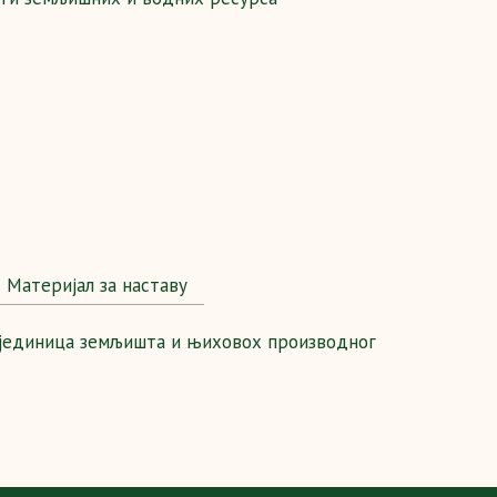
Maтеријал за наставу
 јединица земљишта и њиховох производног