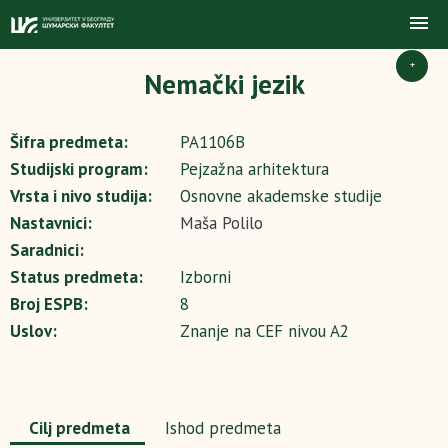
+
Nemački jezik
Šifra predmeta:
PA1106B
Studijski program:
Pejzažna arhitektura
Vrsta i nivo studija:
Osnovne akademske studije
Nastavnici:
Maša Polilo
Saradnici:
Status predmeta:
Izborni
Broj ESPB:
8
Uslov:
Znanje na CEF nivou A2
Cilj predmeta
Ishod predmeta