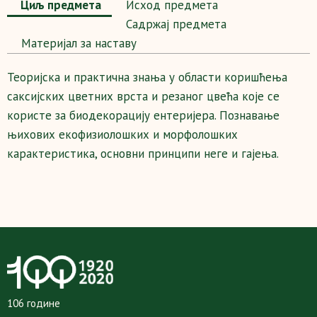
Циљ предмета
Исход предмета
Садржај предмета
Maтеријал за наставу
Теоријска и практична знања у области коришћења
саксијских цветних врста и резаног цвећа које се
користе за биодекорацију ентеријера. Познавање
њихових екофизиолошких и морфолошких
карактеристика, основни принципи неге и гајења.
106 године