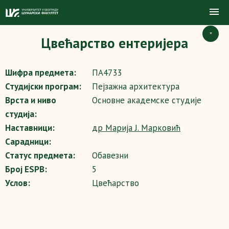
+
Цвећарство ентеријера
Шифра предмета:
ПА4733
Студијски програм:
Пејзажна архитектура
Врста и ниво
Основне академске студије
студија:
Наставници:
др Марија Ј. Марковић
Сарадници:
Статус предмета:
Обавезни
Број ESPB:
5
Услов:
Цвећарство