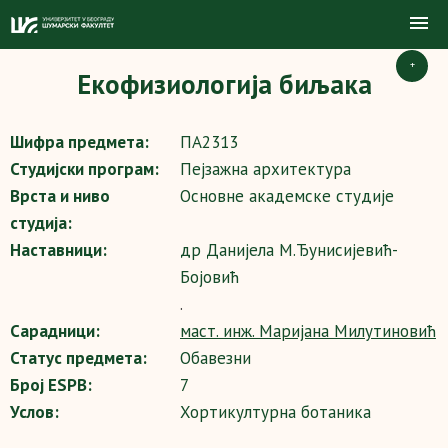
+
Екофизиологија биљака
Шифра предмета:
ПА2313
Студијски програм:
Пејзажна архитектура
Врста и ниво
Основне академске студије
студија:
Наставници:
др Данијела М.Ђунисијевић-
Бојовић
.
Сарадници:
маст. инж. Маријана Милутиновић
Статус предмета:
Обавезни
Број ESPB:
7
Услов:
Хортикултурна ботаника