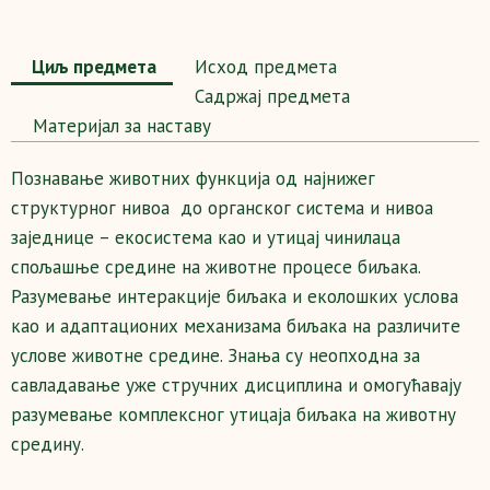
Циљ предмета
Исход предмета
Садржај предмета
Maтеријал за наставу
Познавање животних функција од најнижег
структурног нивоа до органског система и нивоа
заједнице – екосистема као и утицај чинилаца
спољашње средине на животне процесе биљака.
Разумевање интеракције биљака и еколошких услова
као и адаптационих механизама биљака на различите
услове животне средине. Знања су неопходна за
савладавање уже стручних дисциплина и омогућавају
разумевање комплексног утицаја биљака на животну
средину.