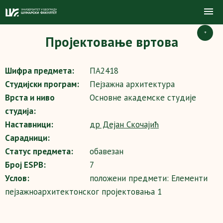
+
Пројектовање вртова
Шифра предмета:
ПА2418
Студијски програм:
Пејзажна архитектура
Врста и ниво
Основне академске студије
студија:
Наставници:
др Дејан Скочајић
Сарадници:
Статус предмета:
обавезан
Број ESPB:
7
Услов:
положени предмети: Елементи
пејзажноархитектонског пројектовања 1