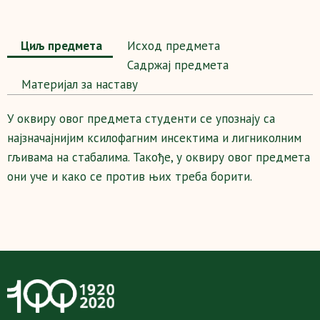
Циљ предмета
Исход предмета
Садржај предмета
Maтеријал за наставу
У оквиру овог предмета студенти се упознају са
најзначајнијим ксилофагним инсектима и лигниколним
гљивама на стабалима. Такође, у оквиру овог предмета
они уче и како се против њих треба борити.