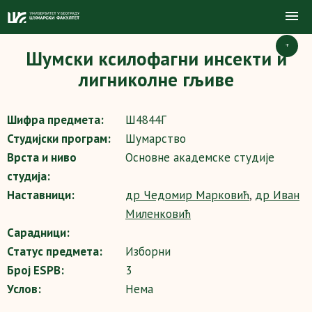
+
Шумски ксилофагни инсекти и
лигниколне гљиве
Шифра предмета:
Ш4844Г
Студијски програм:
Шумарство
Врста и ниво
Основне академске студије
студија:
Наставници:
др Чедомир Марковић
,
др Иван
Миленковић
Сарадници:
Статус предмета:
Изборни
Број ESPB:
3
Услов:
Нема