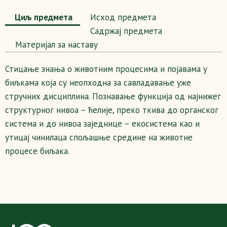
Циљ предмета
Исход предмета
Садржај предмета
Maтеријал за наставу
Стицање знања о животним процесима и појавама у
биљкама која су неопходна за савладавање уже
стручних дисциплина. Познавање функција од најнижег
структурног нивоа – ћелије, преко ткива до органског
система и до нивоа заједнице – екосистема као и
утицај чинилаца спољашње средине на животне
процесе биљака.