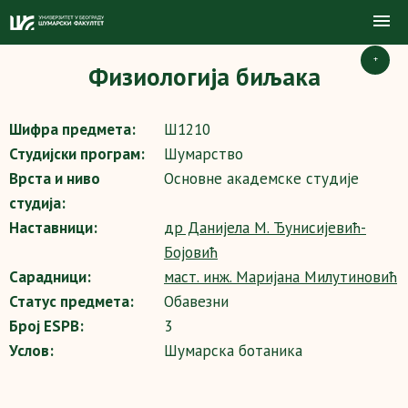
+
Физиологија биљака
Шифра предмета:
Ш1210
Студијски програм:
Шумарство
Врста и ниво
Основне академске студије
студија:
Наставници:
др Данијела М. Ђунисијевић-
Бојовић
Сарадници:
маст. инж. Маријана Милутиновић
Статус предмета:
Обавезни
Број ESPB:
3
Услов:
Шумарска ботаника