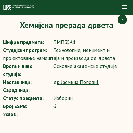
+
Хемијска прерада дрвета
Шифра предмета:
ТМП35A1
Студијски програм:
Технологије, менџмент и
пројектовање намештаја и производа од дрвета
Врста и ниво
Основне академске студије
студија:
Наставници:
др Јасмина Поповић
Сарадници:
Статус предмета:
Изборни
Број ESPB:
6
Услов: