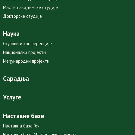
Мастер академске студије
Докторске студије
Наука
Скупови и конференције
Национални пројекти
Међународни пројекти
Сарадња
Услуге
Наставне базе
Наставна база Гоч
Наставна база Мајданпечка домена