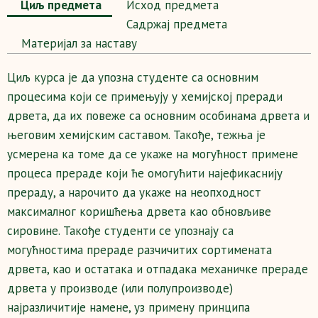
Циљ предмета
Исход предмета
Садржај предмета
Maтеријал за наставу
Циљ курса је да упозна студенте са основним
процесима који се примењују у хемијској преради
дрвета, да их повеже са основним особинама дрвета и
његовим хемијским саставом. Такође, тежња је
усмерена ка томе да се укаже на могућност примене
процеса прераде који ће омогућити најефикаснију
прераду, а нарочито да укаже на неопходност
максималног коришћења дрвета као обновљиве
сировине. Такође студенти се упознају са
могућностима прераде разчичитих сортимената
дрвета, као и остатака и отпадака механичке прераде
дрвета у производе (или полупроизводе)
најразличитије намене, уз примену принципа