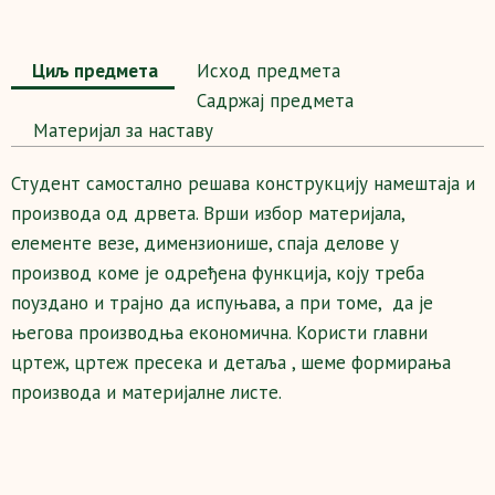
Циљ предмета
Исход предмета
Садржај предмета
Maтеријал за наставу
Студент самостално решава конструкцију намештаја и
производа од дрвета. Врши избор материјала,
елементе везе, димензионише, спаја делове у
производ коме је одређена функција, коју треба
поуздано и трајно да испуњава, а при томе, да је
његова производња економична. Користи главни
цртеж, цртеж пресека и детаља , шеме формирања
производа и материјалне листе.