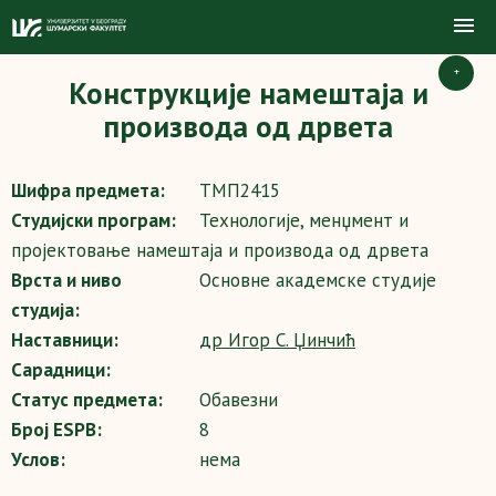
+
Конструкције намештаја и
производа од дрвета
Шифра предмета:
ТМП2415
Студијски програм:
Технологије, менџмент и
пројектовање намештаја и производа од дрвета
Врста и ниво
Основне академске студије
студија:
Наставници:
др Игор С. Џинчић
Сарадници:
Статус предмета:
Обавезни
Број ESPB:
8
Услов:
нема