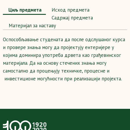
Циљ предмета
Исход предмета
Садржај предмета
Maтеријал за наставу
Оспособљавање студената да после одслушаног курса
и провере знања могу да пројектују ентеријере у
којима доминира употреба дрвета као грађевинског
материјала. Да на основу стечених знања могу
самостално да процењују техничке, процесне и
инвестиционе могућности при реализацији пројекта.