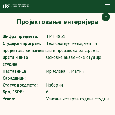
+
Пројектовање ентеријера
Шифра предмета:
ТМП48Б1
Студијски програм:
Технологије, менаџмент и
пројектовање намештаја и производа од дрвета
Врста и ниво
Основне академске студије
студија:
Наставници:
мр Јелена Т. Матић
Сарадници:
Статус предмета:
Изборни
Број ESPB:
6
Услов:
Уписана четврта година студија