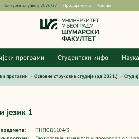
Конкурси за упис у 2026/27
Продаја књига
Контакт
ијски програми
Студентски инфо
Наук
ски програми
Основне струковне студије (од 2021.)
Студиј
>
>
и језик 1
предмета:
ТНПОД1104/3
ски програм:
Технологије намештаја и производа од др