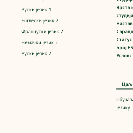
Врста 
Руски језик 1
студија
Енглески језик 2
Настав
Француски језик 2
Сарадн
Статус
Немачки језик 2
Број E
Руски језик 2
Услов:
Циљ 
Обучав
језику.