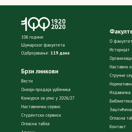
Факулт
106 године
О факулте
Шумарског факултета
Историјат
Одбројавање:
119 дана
Организаци
Наставно 
Брзи линкови
Стручне сл
Вести
Нормативн
Онлајн продаја уџбеника
Издавачка
Конкурси за упис у 2026/27
Библиотек
Наставнички сервис
Заштићена
Студентски сервиси
Огласна та
Огласна табла
Контакт