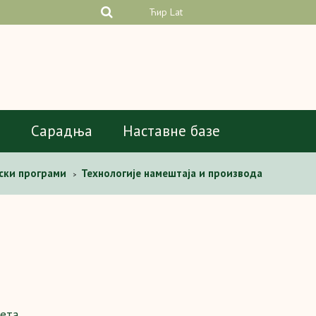
Ћир
Lat
а
Сарадња
Наставне базе
ски програми
Технологије намештаја и производа
>
вета