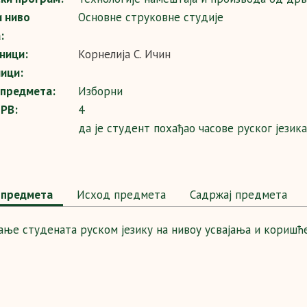
и ниво
Основне струковне студије
:
ници:
Корнелија С. Ичин
ици:
 предмета:
Изборни
SPB:
4
да је студент похађао часове руског језик
предмета
Исход предмета
Садржај предмета
ање студената руском језику на нивоу усвајања и коришћ