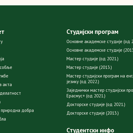
ет
Студијски програм
ту
Основне академске студије (од 2
Основне академске студије (2013
ја
Мастер студије (од 2021.)
особље
Мастер студије (2013.)
ужбе
Мастер студијски програм на ен
језику (од 2022.)
а акта
Заједнички мастер студијски пр
 делатност
Ерасмус+ (од 2021.)
а
Докторске студије (од 2021.)
 природна добра
Докторске студије (2013.)
бла
Студентски инфо