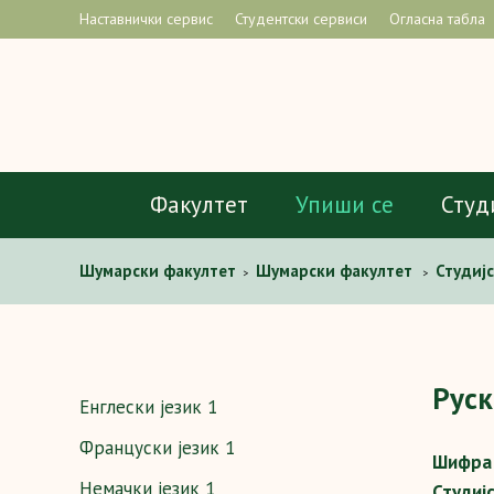
Наставнички сервис
Студентски сервиси
Огласна табла
Факултет
Упиши се
Студ
Шумaрски факултет
Шумарски факултет
Студиј
>
>
од дрвета
Страни језици
Руски језик 1
>
>
Руск
Енглески језик 1
Француски језик 1
Шифра 
Немачки језик 1
Студиј