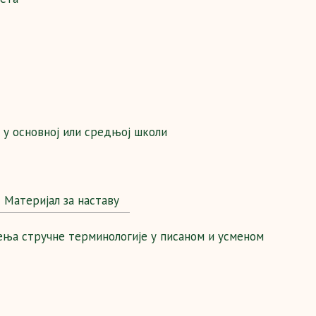
а у основној или средњој школи
Maтеријал за наставу
ења стручне терминологије у писаном и усменом