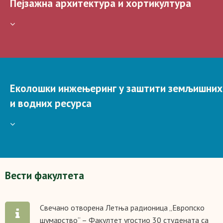
Пејзажна архитектура и хортикултура
Еколошки инжењеринг у заштити земљишних
и водних ресурса
Вести факултетa
Свечано отворена Летња радионица „Европско
шумарство“ – Факултет угостио 30 студената са