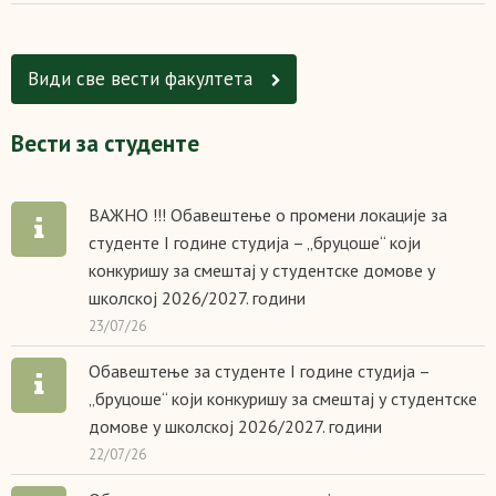
Види све вести факултетa
Вести за студенте
ВАЖНО !!! Обавештење о промени локације за
студенте I године студија – „бруцоше“ који
конкуришу за смештај у студентске домове у
школској 2026/2027. години
23/07/26
Обавештење за студенте I године студија –
„бруцоше“ који конкуришу за смештај у студентске
домове у школској 2026/2027. години
22/07/26