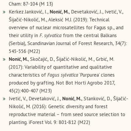
Cham: 87-104 (М 13)
Kerkez Janković, I.,
Nonić, M.
, Devetaković, J., Ivetić, V.,
Šijačić-Nikolić, M., Aleksić M.J. (2019): Technical
overview of nuclear microsatellites for Fagus sp., and
their utility in
F. sylvatica
from the central Balkans
(Serbia), Scandinavian Journal of Forest Research, 34(7):
545-556 (М22)
Nonić, M.
, Skočajić, D., Šijačić-Nikolić, M., Grbić, M.
(2017): Variability of quantitative and qualitative
characteristics of
Fagus sylvatica
‘Purpurea’ clones
produced by grafting. Not Bot Horti Agrobo 2017,
45(2):400-407 (М23)
Ivetić, V., Devetaković, J.,
Nonić, M.
, Stanković, D., Šijačić-
Nikolić, M. (2016): Genetic diversity and forest
reproductive material – from seed source selection to
planting. iForest Vol. 9: 801-812 (М22)