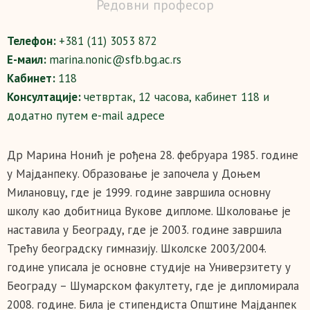
Редовни професор
Телефон:
+381 (11) 3053 872
Е-маил:
marina.nonic@sfb.bg.ac.rs
Кабинет:
118
Консултације:
четвртак, 12 часова, кабинет 118 и
додатно путем e-mail адресе
Др Марина Нонић je рођена 28. фебруара 1985. године
у Мајданпеку. Образовање је започела у Доњем
Милановцу, где је 1999. године завршила основну
школу као добитница Вукове дипломе. Школовање је
наставила у Београду, где је 2003. године завршила
Трећу београдску гимназију. Школске 2003/2004.
године уписала је основне студије на Универзитету у
Београду – Шумарском факултету, где је дипломирала
2008. године. Била је стипендиста Општине Мајданпек