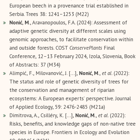
European beech in a provenance trial established in
Serbia. Trees 38: 1241–1253 (M22)
Nonić
,
M
., Aravanopoulos, F.A. (2024): Assessment of
adaptive genetic diversity at different scales using
genomic approaches, to facilitate conservation within
and outside forests. COST
ConservePlants
Final
Conference, 12–13 February 2024, Izola, Slovenia, Book
of Abstracts: 37 (M34)
Alimpić, F., Milovanović, J. […],
Nonić, M
.,
et al
. (2022):
The status and role of genetic diversity of trees for
the conservation and management of riparian
ecosystems: A European experts’ perspective. Journal
of Applied Ecology, 59: 2476-2485 (M21a)
Dimitrova, A., Csilléry, K. […],
Nonić, M
.,
et al
. (2022):
Risks, benefits, and knowledge gaps of non-native tree
species in Europe. Frontiers in Ecology and Evolution