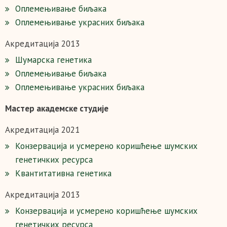
Оплемењивање биљака
Оплемењивање украсних биљака
Акредитација 2013
Шумарска генетика
Оплемењивање биљака
Оплемењивање украсних биљака
Мастер академске студије
Акредитација 2021
Конзервација и усмерено коришћење шумских
генетичких ресурса
Квантитативна генетика
Акредитација 2013
Конзервација и усмерено коришћење шумских
генетичких ресурса