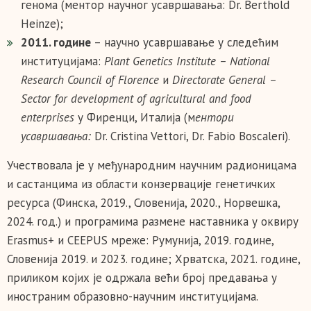
генома (ментор научног усавршавања: Dr. Berthold
Heinze);
2011. године
– научно усавршавање у следећим
институцијама:
Plant Genetics Institute – National
Research Council of Florence
и
Directorate General –
Sector for development of agricultural and food
enterprises
у Фиренци, Италија (м
ентори
усавршавања:
Dr. Cristina Vettori, Dr. Fabio Boscaleri).
Учествовала је у међународним научним радионицама
и састанцима из области конзервације генетичких
ресурса (Финска, 2019., Словенија, 2020., Норвешка,
2024. год.) и програмима размене наставника у оквиру
Erasmus+ и CEEPUS мреже: Румунија, 2019. године,
Словенија 2019. и 2023. године; Хрватска, 2021. године,
приликом којих је одржала већи број предавања у
иностраним образовно-научним институцијама.