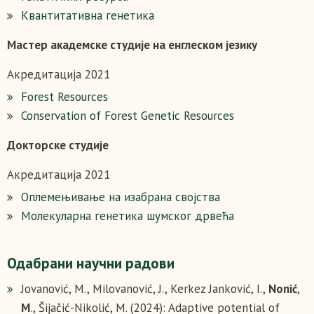
Квантитативна генетика
Мaстер академске студије на енглеском језику
Акредитација 2021
Forest Resources
Conservation of Forest Genetic Resources
Докторске студије
Акредитација 2021
Оплемењивање на изабрана својства
Молекуларна генетика шумског дрвећа
Одабрани научни радови
Jovanović, M., Milovanović, J., Kerkez Janković, I.,
Nonić
,
M
., Šijačić-Nikolić, M. (2024): Adaptive potential of