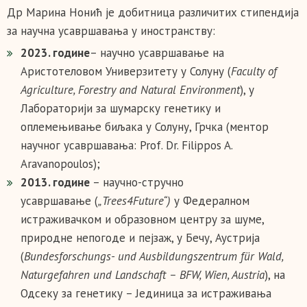
Др Марина Нонић је добитница различитих стипендија
за научна усавршавања у иностранству:
2023. године
– научно усавршавање на
Аристотеловом Универзитету у Солуну (
Faculty of
Agriculture, Forestry and Natural Environment
), у
Лабораторији за шумарску генетику и
оплемењивање биљака у Солуну, Грчка (ментор
научног усавршавања: Prof. Dr. Filippos A.
Aravanopoulos);
2013. године
– научно-стручно
усавршавање (
„Trees4Future“)
у Федералном
истраживачком и образовном центру за шуме,
природне непогоде и пејзаж, у Бечу, Аустрија
(
Bundesforschungs- und Ausbildungszentrum für Wald,
Naturgefahren und Landschaft – BFW, Wien, Austria
), на
Одсеку за генетику – Јединица за истраживања