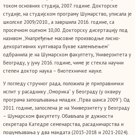
током основних студија, 2007. године. Докторске
студије, на студијском програму Шумарство, уписала је
школске 2009/2010., а завршила 2016. године, са
просечном оценом 10,00. Докторску дисертацију под
називом „Унапређење масовне производње лисно-
декоративних култивара букве калемљењем”
одбранила је на Шумарском факултету, Универзитета у
Београду, у јуну 2016. године, чиме је стекла научни
степен доктор наука – биотехничке науке.
У погледу стручног рада, положила је приправнички
испит у расаднику „Оморика“ у Београду (у оквиру
програма запошљавања младих „Прва шанса 2009“). Од
2011. године, запослена је на Универзитету у Београду
– Шумарском факултету. Обављала је дужности
секретара Катедре семенарства, расадничарства и
пошумљавања у два мандата (2015-2018 и 2021-2024).