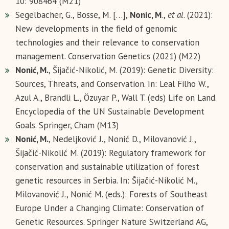
10: 908464 (M21)
Segelbacher, G., Bosse, M. […],
Nonic, M
.,
et al
. (2021):
New developments in the field of genomic
technologies and their relevance to conservation
management. Conservation Genetics (2021) (М22)
Nonić, M.
, Šijačić-Nikolić, M. (2019): Genetic Diversity:
Sources, Threats, and Conservation. In: Leal Filho W.,
Azul A., Brandli L., Özuyar P., Wall T. (eds) Life on Land.
Encyclopedia of the UN Sustainable Development
Goals. Springer, Cham (М13)
Nonić, M.
, Nedeljković J., Nonić D., Milovanović J.,
Šijačić-Nikolić M. (2019): Regulatory framework for
conservation and sustainable utilization of forest
genetic resources in Serbia. In: Šijačić-Nikolić M.,
Milovanović J., Nonić M. (eds.): Forests of Southeast
Europe Under a Changing Climate: Conservation of
Genetic Resources. Springer Nature Switzerland AG,