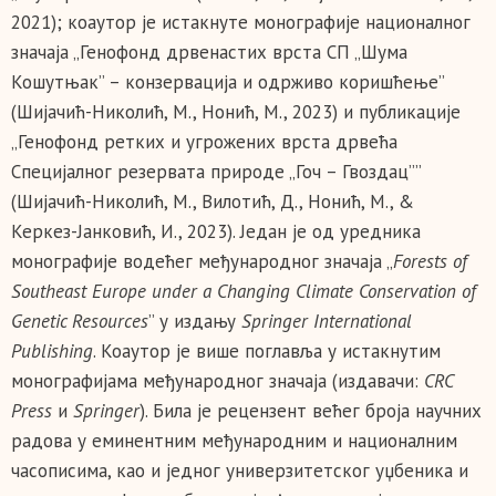
2021); коаутор је истакнуте монографије националног
значаја „Генофонд дрвенастих врста СП „Шума
Кошутњак” – конзервација и одрживо коришћење”
(Шијачић-Николић, М., Нонић, М., 2023) и публикације
„Генофонд ретких и угрожених врста дрвећа
Специјалног резервата природе „Гоч – Гвоздац””
(Шијачић-Николић, М., Вилотић, Д., Нонић, М., &
Керкез-Јанковић, И., 2023). Један је од уредника
монографије водећег међународног значаја „
Forests of
Southeast Europe under a Changing Climate Conservation of
Genetic Resources
” у издању
Springer International
Publishing
. Коаутор је више поглавља у истакнутим
монографијама међународног значаја (издавачи:
CRC
Press
и
Springer
). Била је рецензент већег броја научних
радова у еминентним међународним и националним
часописима, као и једног универзитетског уџбеника и