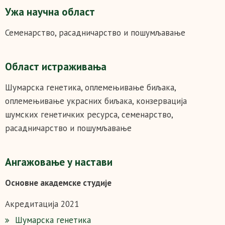
Ужа научна област
Семенарство, расадничарство и пошумљавање
Област истраживања
Шумарска генетика, оплемењивање биљака,
оплемењивање украсних биљака, конзервација
шумских генетичких ресурса, семенарство,
расадничарство и пошумљавање
Ангажовање у настави
Основне академске студије
Акредитација 2021
Шумарска генетика