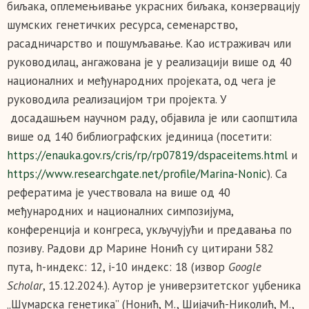
биљака, оплемењивање украсних биљака, конзервацију
шумских генетичких ресурса, семенарство,
расадничарство и пошумљавање. Као истраживач или
руководилац, ангажована је у реализацији више од 40
националних и међународних пројеката, од чега је
руководила реализацијом три пројекта. У
досадашњем научном раду, објавила је или саопштила
више од 140 библиографских јединица (посетити:
https://enauka.gov.rs/cris/rp/rp07819/dspaceitems.html
и
https://www.researchgate.net/profile/Marina-Nonic
). Са
рефератима је учествовала на више од 40
међународних и националних симпозијума,
конференција и конгреса, укључујући и предавања по
позиву. Радови др Марине Нонић су цитирани 582
пута, h-индекс: 12, i-10 индекс: 18 (извор
Gоogle
Scholar
, 15.12.2024.). Аутор је универзитетског уџбеника
„Шумарска генетика” (Нонић, М., Шијачић-Николић, М.,