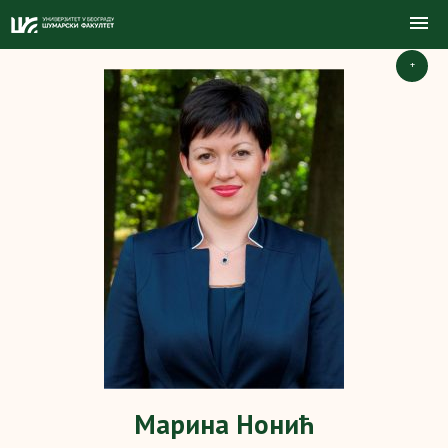
+
Марина Нонић