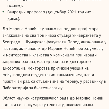
године);
Ванредни професор (децембар 2021. године –
данас).
Др Марина Нонић је у звању ванредног професора
ангажована на сва три нивоа студија Универзитета у
Београду – Шумарског факултета. Поред ангажовања у
настави, активности др Марине Нонић подразумевају
и менторства и чланства у комисијама при изради
завршних радова, мастер радова и докторских
дисертација, менторства приликом учешћа на
међународним студентским такмичењима, као и
практичан рад са студентима на терену, у расаднику и
Лабораторији за биотехнологију.
Област научно-истраживачког рада др Марине Нонић
односи се на шумарску генетику, оплемењивање