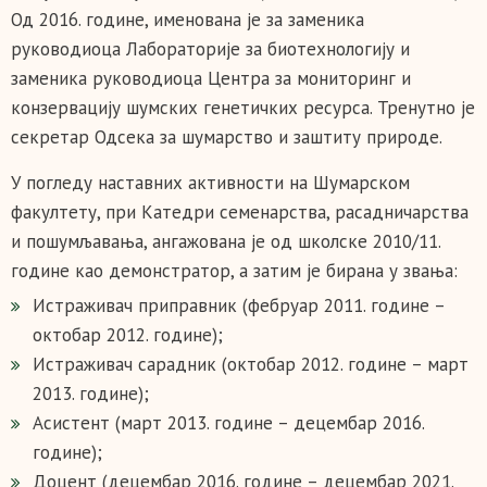
Од 2016. године, именована је за заменика
руководиоца Лабораторије за биотехнологију и
заменика руководиоца Центра за мониторинг и
конзервацију шумских генетичких ресурса. Тренутно је
секретар Одсека за шумарство и заштиту природе.
У погледу наставних активности на Шумарском
факултету, при Катедри семенарства, расадничарства
и пошумљавања, ангажована је од школске 2010/11.
године као демонстратор, а затим је бирана у звања:
Истраживач приправник (фебруар 2011. године –
октобар 2012. године);
Истраживач сарадник (октобар 2012. године – март
2013. године);
Асистент (март 2013. године – децембар 2016.
године);
Доцент (децембар 2016. године – децембар 2021.