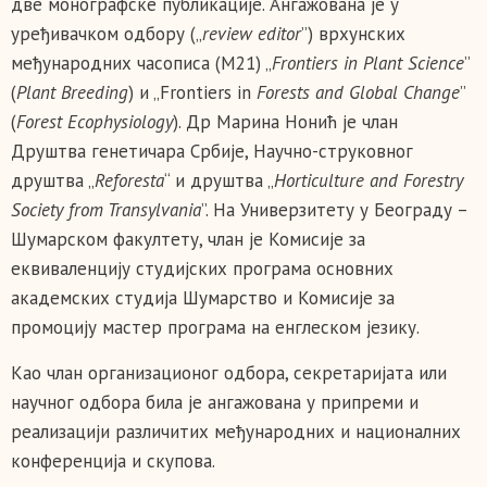
две монографске публикације. Ангажована је у
уређивачком одбору („
review editor
”) врхунских
међународних часописа (M21) „
Frontiers in Plant Science
”
(
Plant Breeding
) и „Frontiers in
Forests and Global Change
”
(
Forest Ecophysiology
). Др Марина Нонић је члан
Друштва генетичара Србије, Научно-струковног
друштва „
Reforesta
“ и друштва „
Horticulture and Forestry
Society from Transylvania
”. На Универзитету у Београду –
Шумарском факултету, члан је Комисије за
еквиваленцију студијских програма основних
академских студија Шумарство и Комисије за
промоцију мастер програма на енглеском језику.
Као члан организационог одбора, секретаријата или
научног одбора била је ангажована у припреми и
реализацији различитих међународних и националних
конференција и скупова.