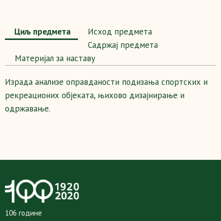
Циљ предмета
Исход предмета
Садржај предмета
Maтеријал за наставу
Израда анализе оправданости подизањa спортских и
рекреационих објеката, њихово дизајнирање и
одржавање.
106 године