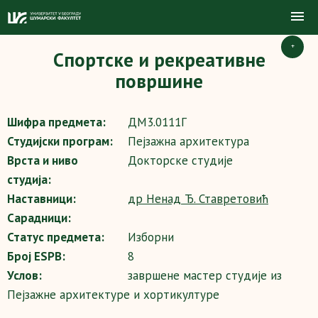
+
Спортске и рекреaтивне
површине
Шифра предмета:
ДМ3.0111Г
Студијски програм:
Пејзажна архитектура
Врста и ниво
Докторске студије
студија:
Наставници:
др Ненад Ђ. Ставретовић
Сарадници:
Статус предмета:
Изборни
Број ESPB:
8
Услов:
завршене мастер студије из
Пејзажне архитектуре и хортикултуре