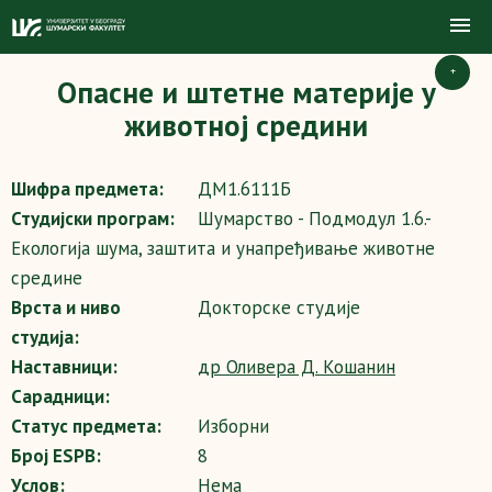
+
Опасне и штетне материје у
животној средини
Шифра предмета:
ДМ1.6111Б
Студијски програм:
Шумарство - Подмодул 1.6.-
Екологија шума, заштита и унапређивање животне
средине
Врста и ниво
Докторске студије
студија:
Наставници:
др Оливера Д. Кошанин
Сарадници:
Статус предмета:
Изборни
Број ESPB:
8
Услов:
Нема