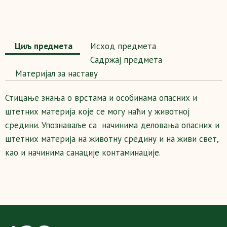
Циљ предмета
Исход предмета
Садржај предмета
Maтеријал за наставу
Стицање знања о врстама и особинама опасних и
штетних материја које се могу наћи у животној
средини. Упознаваље са начинима деловања опасних и
штетних материја на животну средину и на живи свет,
као и начинима санације контаминације.