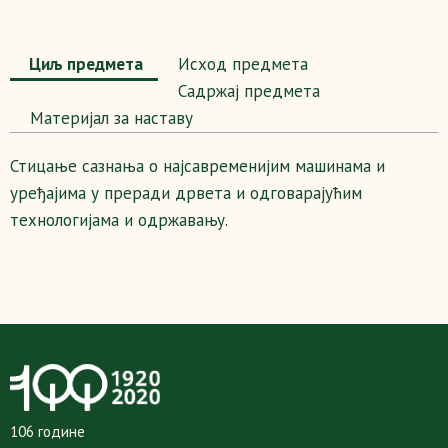
Циљ предмета
Исход предмета
Садржај предмета
Maтеријал за наставу
Стицање сазнања о најсавременијим машинама и
уређајима у преради дрвета и одговарајућим
технологијама и одржавању.
106 године