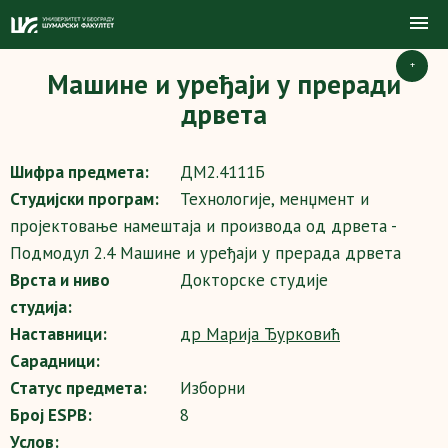
+
Машине и уређаји у преради
дрвета
Шифра предмета:
ДМ2.4111Б
Студијски програм:
Технологије, менџмент и
пројектовање намештаја и производа од дрвета -
Подмодул 2.4 Машине и уређаји у прерада дрвета
Врста и ниво
Докторске студије
студија:
Наставници:
др Марија Ђурковић
Сарадници:
Статус предмета:
Изборни
Број ESPB:
8
Услов: