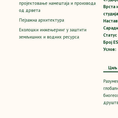
пројектовање намештаја и производа
Врста 
од дрвета
студија
Пејзажна архитектура
Настав
Сарадн
Еколошки инжењеринг у заштити
Статус
земљишних и водних ресурса
Број E
Услов:
Циљ 
Разуме
глобал
биогео
друштв