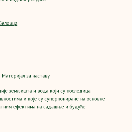
 Белоица
Maтеријал за наставу
ије земљишта и вода који су последица
вностима и које су суперпониране на основне
ватним ефектима на садашње и будуће