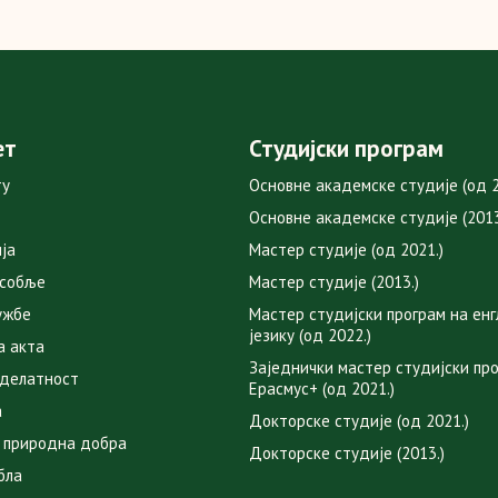
ет
Студијски програм
ту
Основне академске студије (од 2
Основне академске студије (2013
ја
Мастер студије (од 2021.)
особље
Мастер студије (2013.)
ужбе
Мастер студијски програм на ен
језику (од 2022.)
а акта
Заједнички мастер студијски пр
 делатност
Ерасмус+ (од 2021.)
а
Докторске студије (од 2021.)
 природна добра
Докторске студије (2013.)
бла