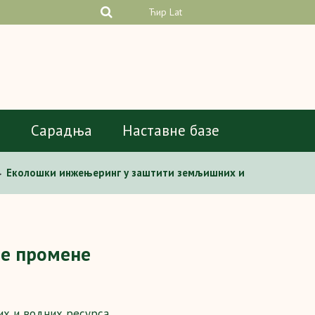
Ћир
Lat
а
Сарадња
Наставне базе
Еколошки инжењеринг у заштити земљишних и
>
не промене
х и водних ресурса