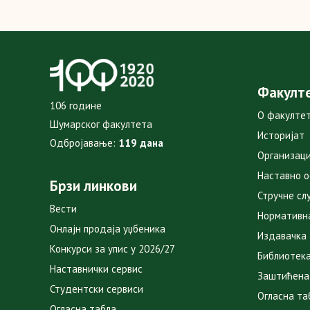
Факулт
106 године
О факулте
Шумарског факултета
Историјат
Одбројавање:
119 дана
Организаци
Наставно 
Брзи линкови
Стручне сл
Вести
Нормативн
Онлајн продаја уџбеника
Издавачка
Конкурси за упис у 2026/27
Библиотек
Наставнички сервис
Заштићена
Студентски сервиси
Огласна та
Огласна табла