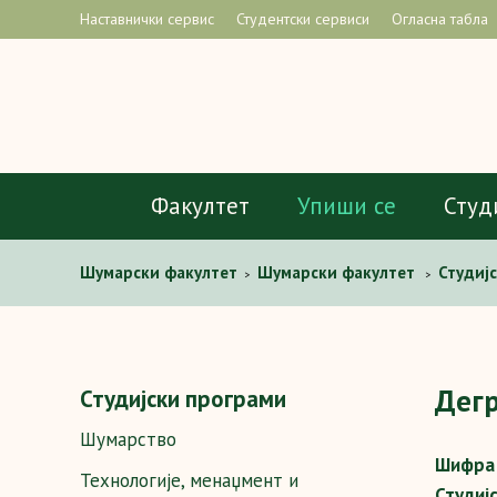
Наставнички сервис
Студентски сервиси
Огласна табла
Факултет
Упиши се
Студ
Шумaрски факултет
Шумарски факултет
Студиј
>
>
водних ресурса
Предмети
Деградација земљишта
>
>
Дегр
Студијски програми
Шумарство
Шифра 
Технологије, менаџмент и
Студиј