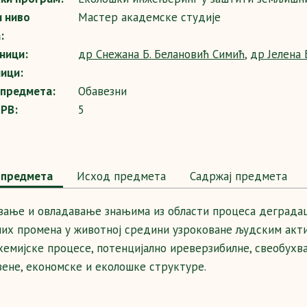
и ниво
Мастер академске студије
:
ници:
др Снежана Б. Белановић Симић
,
др Јелена
ици:
 предмета:
Обавезни
SPB:
5
предмета
Исход предмета
Садржај предмета
вање и овладавање знањима из области процеса деградац
них промена у животној средини узроковане људским акти
хемијске процесе, потенцијално иреверзибилне, свеобух
ене, економске и еколошке структуре.