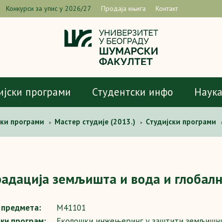
Конкурси за упис у 2026/27
Продаја књига
Контакт
ијски програми
Студентски инфо
Наук
ски програми
Мастер студије (2013.)
Студијски програми
>
>
 и вода и глобалне промене
адација земљишта и вода и глобал
предмета:
М41101
ски програм:
Еколошки инжењеринг у заштити земљишни