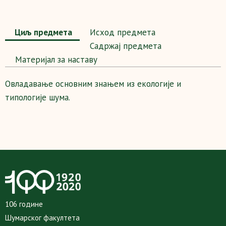
Циљ предмета
Исход предмета
Садржај предмета
Maтеријал за наставу
Овладавање основним знањем из екологије и
типологије шума.
106 године
Шумарског факултета