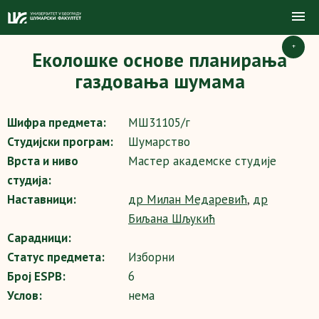
+
Еколошке основе планирања
газдовања шумама
Шифра предмета:
МШ31105/г
Студијски програм:
Шумарство
Врста и ниво
Мастер академске студије
студија:
Наставници:
др Милан Медаревић
,
др
Биљана Шљукић
Сарадници:
Статус предмета:
Изборни
Број ESPB:
6
Услов:
нема